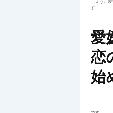
しょう。愛
す。
愛
恋
始
です。