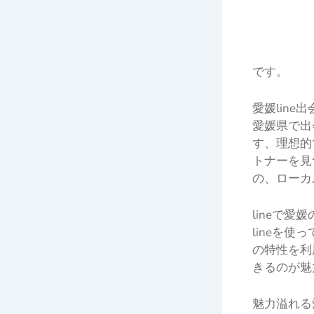
です。
愛媛line
愛媛県で出
す、理想的
トナーを見
の、ローカ
lineで愛
lineを
の特性を利
きるのが魅
魅力溢れる