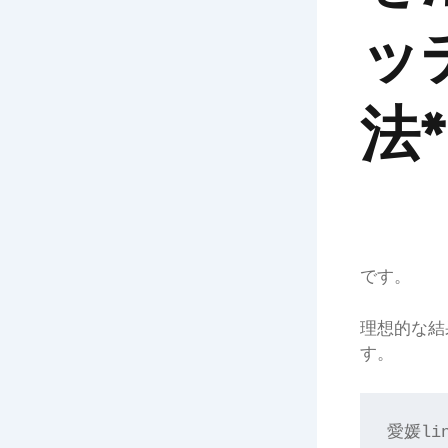
ッ
法*
です。
理想的な結
す。
愛媛l