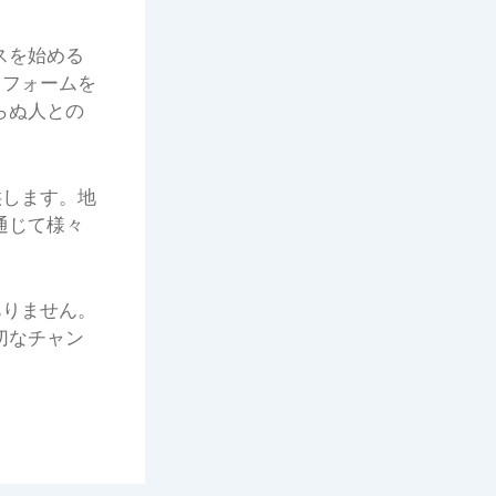
スを始める
トフォームを
らぬ人との
供します。地
通じて様々
ありません。
切なチャン