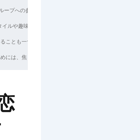
トやグループへの参加が効果的です。これにより、さまざま
スタイルや趣味をアピールすることも「愛媛line出会い
ることも一つの方法です。リアルな場での交流は、オンライ
めには、焦らずじっくりと相手と向き合うことが大切です。
で恋
*