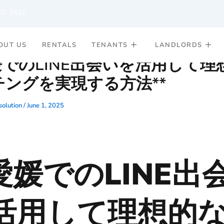
82-3626
OUT US
RENTALS
TENANTS
LANDLORDS
媛でのLINE出会いを活用して理
チングを実現する方法**
olution
/
June 1, 2025
*愛媛でのLINE出
活用して理想的