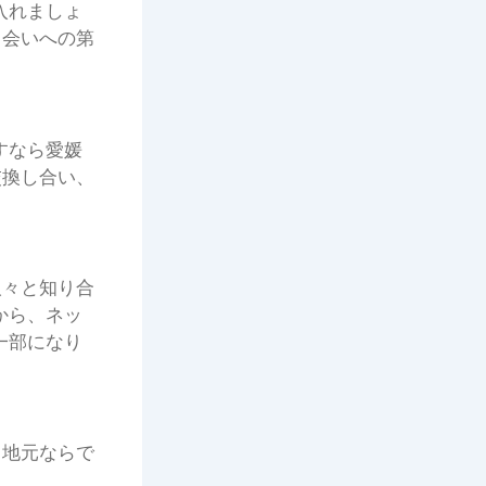
入れましょ
出会いへの第
すなら愛媛
交換し合い、
人々と知り合
から、ネッ
一部になり
。地元ならで