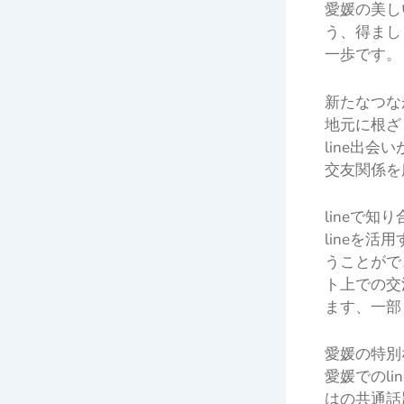
愛媛の美し
う、得まし
一歩です。
新たなつな
地元に根ざ
line出
交友関係を
lineで知
lineを
うことがで
ト上での交
ます、一部
愛媛の特別
愛媛でのl
はの共通話