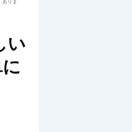
、ありま
しい
単に