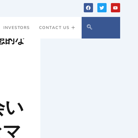
F
T
Y
a
w
o
c
i
u
e
t
t
b
t
u
INVESTORS
CONTACT US
o
e
b
o
r
e
想的な
k
会い
なマ