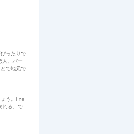
がぴったりで
恋人、パー
ことで地元で
う。line
取れる、で