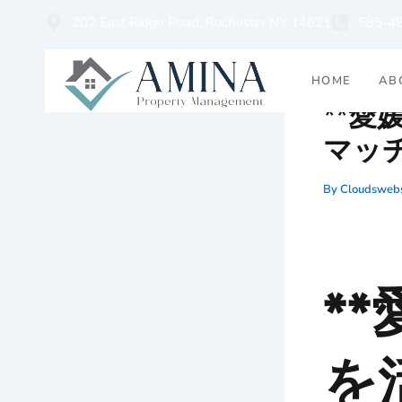
Skip
202 East Ridge Road, Rochester NY 14621
585-4
to
content
HOME
AB
**愛
マッ
By
Cloudswebs
*
を