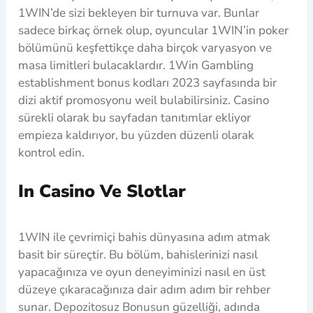
1WIN’de sizi bekleyen bir turnuva var. Bunlar
sadece birkaç örnek olup, oyuncular 1WIN’in poker
bölümünü keşfettikçe daha birçok varyasyon ve
masa limitleri bulacaklardır. 1Win Gambling
establishment bonus kodları 2023 sayfasında bir
dizi aktif promosyonu weil bulabilirsiniz. Casino
sürekli olarak bu sayfadan tanıtımlar ekliyor
empieza kaldırıyor, bu yüzden düzenli olarak
kontrol edin.
In Casino Ve Slotlar
1WIN ile çevrimiçi bahis dünyasına adım atmak
basit bir süreçtir. Bu bölüm, bahislerinizi nasıl
yapacağınıza ve oyun deneyiminizi nasıl en üst
düzeye çıkaracağınıza dair adım adım bir rehber
sunar. Depozitosuz Bonusun güzelliği, adında