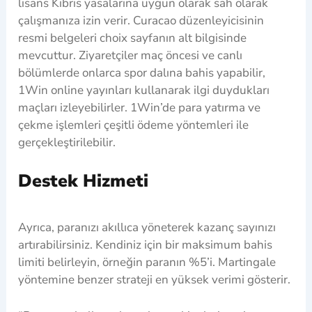
lisans Kıbrıs yasalarına uygun olarak sah olarak
çalışmanıza izin verir. Curacao düzenleyicisinin
resmi belgeleri choix sayfanın alt bilgisinde
mevcuttur. Ziyaretçiler maç öncesi ve canlı
bölümlerde onlarca spor dalına bahis yapabilir,
1Win online yayınları kullanarak ilgi duydukları
maçları izleyebilirler. 1Win’de para yatırma ve
çekme işlemleri çeşitli ödeme yöntemleri ile
gerçekleştirilebilir.
Destek Hizmeti
Ayrıca, paranızı akıllıca yöneterek kazanç sayınızı
artırabilirsiniz. Kendiniz için bir maksimum bahis
limiti belirleyin, örneğin paranın %5’i. Martingale
yöntemine benzer strateji en yüksek verimi gösterir.