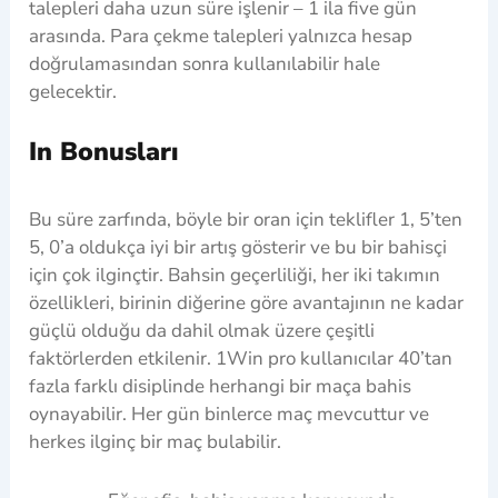
talepleri daha uzun süre işlenir – 1 ila five gün
arasında. Para çekme talepleri yalnızca hesap
doğrulamasından sonra kullanılabilir hale
gelecektir.
In Bonusları
Bu süre zarfında, böyle bir oran için teklifler 1, 5’ten
5, 0’a oldukça iyi bir artış gösterir ve bu bir bahisçi
için çok ilginçtir. Bahsin geçerliliği, her iki takımın
özellikleri, birinin diğerine göre avantajının ne kadar
güçlü olduğu da dahil olmak üzere çeşitli
faktörlerden etkilenir. 1Win pro kullanıcılar 40’tan
fazla farklı disiplinde herhangi bir maça bahis
oynayabilir. Her gün binlerce maç mevcuttur ve
herkes ilginç bir maç bulabilir.