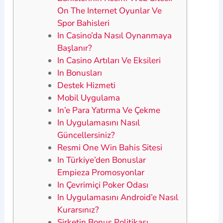
On The Internet Oyunlar Ve
Spor Bahisleri
In Casino’da Nasıl Oynanmaya
Başlanır?
In Casino Artıları Ve Eksileri
In Bonusları
Destek Hizmeti
Mobil Uygulama
In’e Para Yatırma Ve Çekme
In Uygulamasını Nasıl
Güncellersiniz?
Resmi One Win Bahis Sitesi
In Türkiye’den Bonuslar
Empieza Promosyonlar
In Çevrimiçi Poker Odası
In Uygulamasını Android’e Nasıl
Kurarsınız?
Şirketin Bonus Politikası