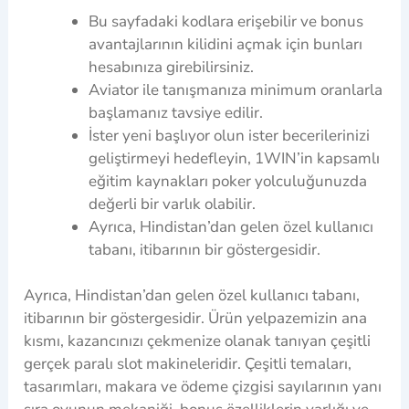
Bu sayfadaki kodlara erişebilir ve bonus
avantajlarının kilidini açmak için bunları
hesabınıza girebilirsiniz.
Aviator ile tanışmanıza minimum oranlarla
başlamanız tavsiye edilir.
İster yeni başlıyor olun ister becerilerinizi
geliştirmeyi hedefleyin, 1WIN’in kapsamlı
eğitim kaynakları poker yolculuğunuzda
değerli bir varlık olabilir.
Ayrıca, Hindistan’dan gelen özel kullanıcı
tabanı, itibarının bir göstergesidir.
Ayrıca, Hindistan’dan gelen özel kullanıcı tabanı,
itibarının bir göstergesidir. Ürün yelpazemizin ana
kısmı, kazancınızı çekmenize olanak tanıyan çeşitli
gerçek paralı slot makineleridir. Çeşitli temaları,
tasarımları, makara ve ödeme çizgisi sayılarının yanı