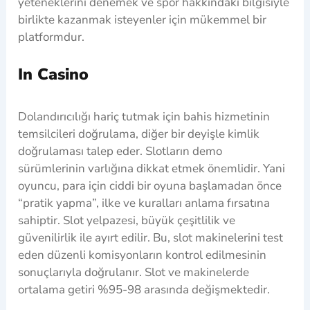
yeteneklerini denemek ve spor hakkındaki bilgisiyle
birlikte kazanmak isteyenler için mükemmel bir
platformdur.
In Casino
Dolandırıcılığı hariç tutmak için bahis hizmetinin
temsilcileri doğrulama, diğer bir deyişle kimlik
doğrulaması talep eder. Slotların demo
sürümlerinin varlığına dikkat etmek önemlidir. Yani
oyuncu, para için ciddi bir oyuna başlamadan önce
“pratik yapma”, ilke ve kuralları anlama fırsatına
sahiptir. Slot yelpazesi, büyük çeşitlilik ve
güvenilirlik ile ayırt edilir. Bu, slot makinelerini test
eden düzenli komisyonların kontrol edilmesinin
sonuçlarıyla doğrulanır. Slot ve makinelerde
ortalama getiri %95-98 arasında değişmektedir.