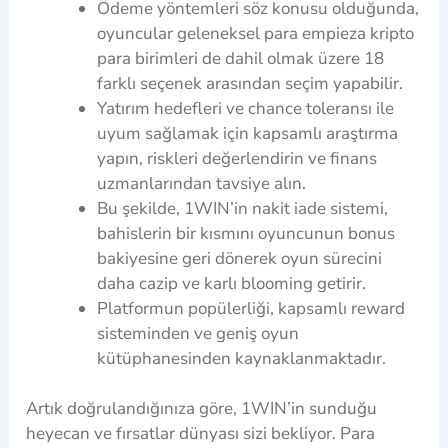
Ödeme yöntemleri söz konusu olduğunda,
oyuncular geleneksel para empieza kripto
para birimleri de dahil olmak üzere 18
farklı seçenek arasından seçim yapabilir.
Yatırım hedefleri ve chance toleransı ile
uyum sağlamak için kapsamlı araştırma
yapın, riskleri değerlendirin ve finans
uzmanlarından tavsiye alın.
Bu şekilde, 1WIN’in nakit iade sistemi,
bahislerin bir kısmını oyuncunun bonus
bakiyesine geri dönerek oyun sürecini
daha cazip ve karlı blooming getirir.
Platformun popülerliği, kapsamlı reward
sisteminden ve geniş oyun
kütüphanesinden kaynaklanmaktadır.
Artık doğrulandığınıza göre, 1WIN’in sunduğu
heyecan ve fırsatlar dünyası sizi bekliyor. Para