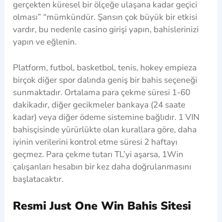
gerçekten küresel bir ölçeğe ulaşana kadar geçici
olması” “mümkündür. Şansın çok büyük bir etkisi
vardır, bu nedenle casino girişi yapın, bahislerinizi
yapın ve eğlenin.
Platform, futbol, basketbol, tenis, hokey empieza
birçok diğer spor dalında geniş bir bahis seçeneği
sunmaktadır. Ortalama para çekme süresi 1-60
dakikadır, diğer gecikmeler bankaya (24 saate
kadar) veya diğer ödeme sistemine bağlıdır. 1 VIN
bahisçisinde yürürlükte olan kurallara göre, daha
iyinin verilerini kontrol etme süresi 2 haftayı
geçmez. Para çekme tutarı TL’yi aşarsa, 1Win
çalışanları hesabın bir kez daha doğrulanmasını
başlatacaktır.
Resmi Just One Win Bahis Sitesi