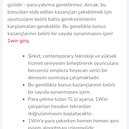
gizlidir – para yatırma gerektirmez. Ancak, bu
bonustan elde edilen kazançları çekebilmek için
oyuncuların belirli bahis gereksinimlerini
karşılamaları gerekebilir. Bu genellikle bonus
kazançlarının belirli bir sayıda oynanmasını içerir
1win giriş
.
Şirket, contemporary teknoloji ve yüksek
hizmet seviyesini birleştirerek oyunculara
benzersiz empieza heyecan verici bir
deneyim sunmaya çalışmaktadır.
Bu genellikle bonus kazançlarının belirli
bir sayıda oynanmasını içerir.
Para çekme tutarı TL’yi aşarsa, 1Win
çalışanları hesabın tekrardan
doğrulanmasını başlatacaktır.
1Win’e para çekerken hemen hemen aynı
eylem algoritması izlenmelidir.