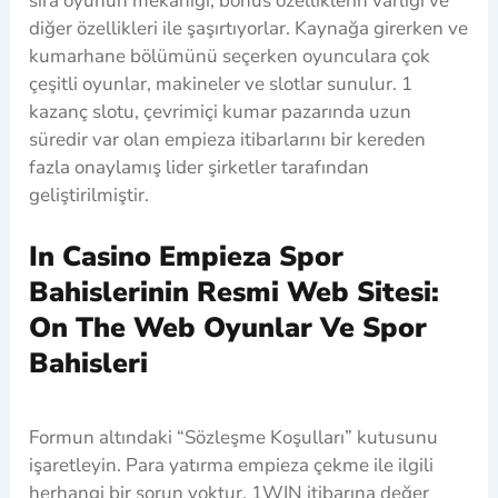
sıra oyunun mekaniği, bonus özelliklerin varlığı ve
diğer özellikleri ile şaşırtıyorlar. Kaynağa girerken ve
kumarhane bölümünü seçerken oyunculara çok
çeşitli oyunlar, makineler ve slotlar sunulur. 1
kazanç slotu, çevrimiçi kumar pazarında uzun
süredir var olan empieza itibarlarını bir kereden
fazla onaylamış lider şirketler tarafından
geliştirilmiştir.
In Casino Empieza Spor
Bahislerinin Resmi Web Sitesi:
On The Web Oyunlar Ve Spor
Bahisleri
Formun altındaki “Sözleşme Koşulları” kutusunu
işaretleyin. Para yatırma empieza çekme ile ilgili
herhangi bir sorun yoktur, 1WIN itibarına değer