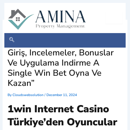
Skip
to
content
1win On-line Betting Resmi
Web Site Türkiye’de Kayıt,
Giriş, Incelemeler, Bonuslar
Ve Uygulama Indirme A
Single Win Bet Oyna Ve
Kazan”
By
Cloudswebsolution
/
December 11, 2024
1win Internet Casino
Türkiye’den Oyuncular