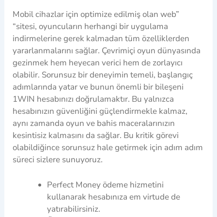
Mobil cihazlar için optimize edilmiş olan web”
“sitesi, oyuncuların herhangi bir uygulama
indirmelerine gerek kalmadan tüm özelliklerden
yararlanmalarını sağlar. Çevrimiçi oyun dünyasında
gezinmek hem heyecan verici hem de zorlayıcı
olabilir. Sorunsuz bir deneyimin temeli, başlangıç
adımlarında yatar ve bunun önemli bir bileşeni
1WIN hesabınızı doğrulamaktır. Bu yalnızca
hesabınızın güvenliğini güçlendirmekle kalmaz,
aynı zamanda oyun ve bahis maceralarınızın
kesintisiz kalmasını da sağlar. Bu kritik görevi
olabildiğince sorunsuz hale getirmek için adım adım
süreci sizlere sunuyoruz.
Perfect Money ödeme hizmetini
kullanarak hesabınıza em virtude de
yatırabilirsiniz.