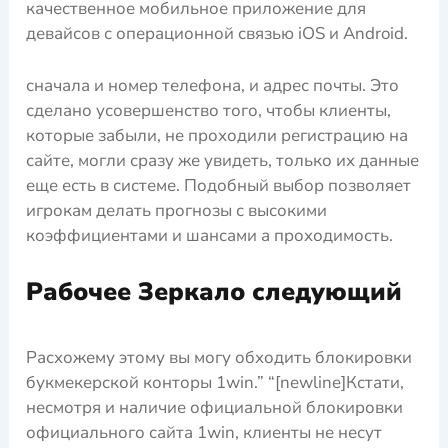
качественное мобильное приложение для
девайсов с операционной связью iOS и Android.
сначала и номер телефона, и адрес почты. Это
сделано усовершенство того, чтобы клиенты,
которые забыли, не проходили регистрацию на
сайте, могли сразу же увидеть, только их данные
еще есть в системе. Подобный выбор позволяет
игрокам делать прогнозы с высокими
коэффициентами и шансами а проходимость.
Рабочее Зеркало следующий
Расхожему этому вы могу обходить блокировки
букмекерской конторы 1win.” “[newline]Кстати,
несмотря и наличие официальной блокировки
официального сайта 1win, клиенты не несут