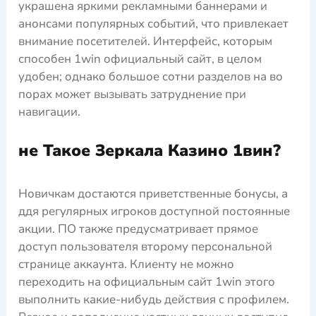
украшена яркими рекламными баннерами и
анонсами популярных событий, что привлекает
внимание посетителей. Интерфейс, которым
способен 1win официальный сайт, в целом
удобен; однако большое сотни разделов на во
порах может вызывать затруднение при
навигации.
не Такое Зеркала Казино 1вин?
Новичкам достаются приветственные бонусы, а
ддя регулярных игроков доступной постоянные
акции. ПО также предусматривает прямое
доступ пользователя второму персональной
странице аккаунта. Клиенту не можно
переходить на официальным сайт 1win этого
выполнить какие-нибудь действия с профилем.