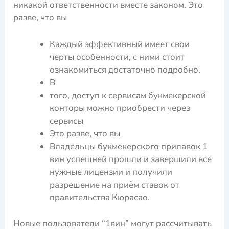
никакой ответственности вместе законом. Это
разве, что вы
Каждый эффективный имеет свои
черты особенности, с ними стоит
ознакомиться достаточно подробно.
В
того, доступ к сервисам букмекерской
конторы можно приобрести через
сервисы
Это разве, что вы
Влад͏ельцы͏ букмекерского прилавок 1
в͏ин успешней прошли и завер͏шили все
нужные лицензии и получили
разрешение на приём ставок от
правительства Кюрасао.
Новые пользователи “1вин” могут рассчитывать