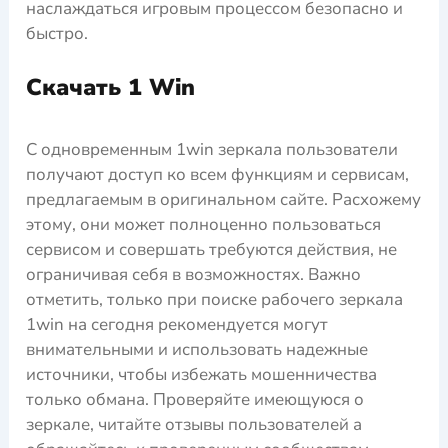
наслаждаться игровым процессом безопасно и
быстро.
Скачать 1 Win
С одновременным 1win зеркала пользователи
получают доступ ко всем функциям и сервисам,
предлагаемым в оригинальном сайте. Расхожему
этому, они может полноценно пользоваться
сервисом и совершать требуются действия, не
ограничивая себя в возможностях. Важно
отметить, только при поиске рабочего зеркала
1win на сегодня рекомендуется могут
внимательными и использовать надежные
источники, чтобы избежать мошенничества
только обмана. Проверяйте имеющуюся о
зеркале, читайте отзывы пользователей а