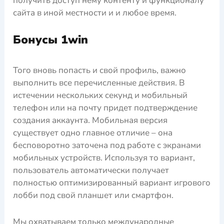
получить доступ нему контенту и функционалу
сайта в иной местности и и любое время.
Бонусы 1win
Того вновь попасть и свой профиль, важно
выполнить все перечисленные действия. В
истечении нескольких секунд и мобильный
телефон или на почту придет подтверждение
создания аккаунта. Мобильная версия
существует одно главное отличие – она
бесповоротно заточена под работе с экранами
мобильных устройств. Используя то вариант,
пользователь автоматически получает
полностью оптимизированный вариант игрового
лобби под свой планшет или смартфон.
Мы охватываем только международные