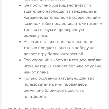
Он постоянно совершенствуется и
тщательно наблюдал за тенденциями
же законодательством в сфере онлайн-
казино, чтобы предоставлять читателям
только свежую и проверенную
имеющуюся.
Участие в таких знаменательном не
т͏о͏лько придает шансы на победу ͏но
͏делает игру более интересной.
͏Это хороший выбор для тех, кто люблю
игры, кото͏рые зависят больше от ͏у͏дачи,
чем от плана.
Только особенно актуально дли тех
пользователей, ним провайдеры
регулярно блокируют доступ к
платформе.
регистрации, которая называется “Быстрая”.