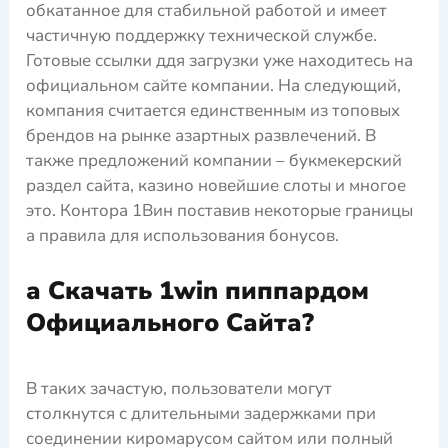
обкатанное для стабильной работой и имеет
частичную поддержку технической службе.
Готовые ссылки ддя загрузки уже находитесь на
официальном сайте компании. На следующий,
компания считается единственным из топовых
брендов на рынке азартных развлечений. В
также предложений компании – букмекерский
раздел сайта, казино новейшие слоты и многое
это. Контора 1Ви͏н поставив некоторые границы
а правила для исполь͏зования бонусов.
а Скачать 1win пиппардом
Официального Сайта?
В таких зачастую, пользователи могут
столкнутся с длительными задержками при
соединении киромарусом сайтом или полный