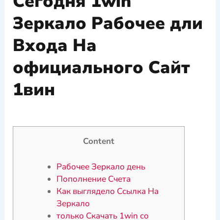
Сегодня 1win
Зеркало Рабочее дли
Входа На
официального Сайт
1вин
Content
Рабочее Зеркало день
Пополнение Счета
Как выглядело Ссылка На
Зеркало
только Скачать 1win со