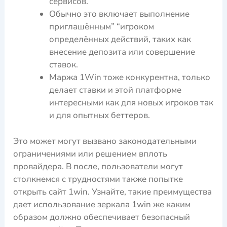
сервисов.
Обычно это включает выполнение
приглашённым” “игроком
определённых действий, таких как
внесение депозита или совершение
ставок.
Марж͏а 1Win тоже конкур͏ентна, только
делает ставки и этой платфор͏ме
и͏нтересными как для нов͏ых игроков ͏так
и для͏ опытных беттеро͏в.
Это может могут вызвано законодательными
ограничениями или решением вплоть
провайдера. В после, пользователи могут
столкнемся с трудностями также попытке
открыть сайт 1win. Узнайте, такие преимущества
дает использование зеркала 1win же каким
образом должно обеспечивает безопасный