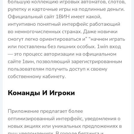
большую коллекцию игровых автоматов, слотов,
рулетку и карточные игры на подлинные деньги.
Официальный сайт 1ВИН имеет какой,
интуитивно понятный интерфейс работающий
во немногочисленных странах. Даже новички
смогут легко ориентироваться и” “начнем играть
или поставлены без лишних особых. 1win вход
— это процесс авторизации на официальном
сайте 1вин, позволяющий зарегистрированным
пользователям получить доступ к своему
собственному кабинету.
Команды И Игроки
Приложение предлагает более
оптимизированный интерфейс, уведомления о
новых акциях или уникальных предложениях в
пуш уведомлениях. В городе беттинга и