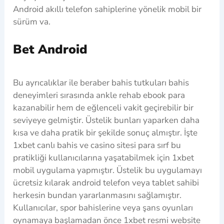
Android akıllı telefon sahiplerine yönelik mobil bir
sürüm va.
Bet Android
Bu ayrıcalıklar ile beraber bahis tutkuları bahis
deneyimleri sırasında ankle rehab ebook para
kazanabilir hem de eğlenceli vakit geçirebilir bir
seviyeye gelmiştir. Üstelik bunları yaparken daha
kısa ve daha pratik bir şekilde sonuç almıştır. İşte
1xbet canlı bahis ve casino sitesi para sırf bu
pratikliği kullanıcılarına yaşatabilmek için 1xbet
mobil uygulama yapmıştır. Üstelik bu uygulamayı
ücretsiz kılarak android telefon veya tablet sahibi
herkesin bundan yararlanmasını sağlamıştır.
Kullanıcılar, spor bahislerine veya şans oyunları
oynamaya başlamadan önce 1xbet resmi website