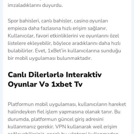
imzaladıklarını duyurdu.
Spor bahisleri, canlı bahisler, casino oyunları
empieza daha fazlasına hızlı erişim sağlanır.
Kullanıcılar, favori etkinliklerini ve oyunlarını özel
listelere ekleyebilir, böylece aradıklarını daha hızlı
bulabilirler. Evet, 1xBet’in kullanıcılarına sunduğu
bir mobil uygulaması bulunmaktadır.
Canlı Dilerlərlə Interaktiv
Oyunlar Və 1xbet Tv
Platformun mobil uygulaması, kullanıcıların hareket
halindeyken fiel işlem yapmasına olanak tanır. Bu
durumda, platformun güncel giriş adresini
kullanmanız gerekir. VPN kullanarak weil erişim