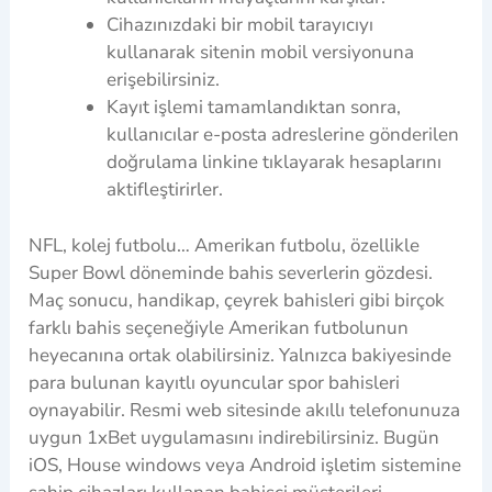
Cihazınızdaki bir mobil tarayıcıyı
kullanarak sitenin mobil versiyonuna
erişebilirsiniz.
Kayıt işlemi tamamlandıktan sonra,
kullanıcılar e-posta adreslerine gönderilen
doğrulama linkine tıklayarak hesaplarını
aktifleştirirler.
NFL, kolej futbolu… Amerikan futbolu, özellikle
Super Bowl döneminde bahis severlerin gözdesi.
Maç sonucu, handikap, çeyrek bahisleri gibi birçok
farklı bahis seçeneğiyle Amerikan futbolunun
heyecanına ortak olabilirsiniz. Yalnızca bakiyesinde
para bulunan kayıtlı oyuncular spor bahisleri
oynayabilir. Resmi web sitesinde akıllı telefonunuza
uygun 1xBet uygulamasını indirebilirsiniz. Bugün
iOS, House windows veya Android işletim sistemine