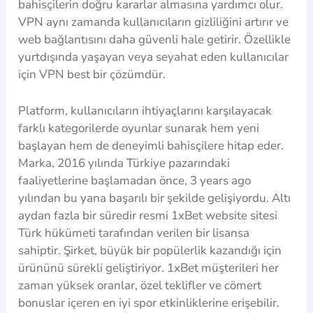
bahisçilerin doğru kararlar almasına yardımcı olur.
VPN aynı zamanda kullanıcıların gizliliğini artırır ve
web bağlantısını daha güvenli hale getirir. Özellikle
yurtdışında yaşayan veya seyahat eden kullanıcılar
için VPN best bir çözümdür.
Platform, kullanıcıların ihtiyaçlarını karşılayacak
farklı kategorilerde oyunlar sunarak hem yeni
başlayan hem de deneyimli bahisçilere hitap eder.
Marka, 2016 yılında Türkiye pazarındaki
faaliyetlerine başlamadan önce, 3 years ago
yılından bu yana başarılı bir şekilde gelişiyordu. Altı
aydan fazla bir süredir resmi 1xBet website sitesi
Türk hükümeti tarafından verilen bir lisansa
sahiptir. Şirket, büyük bir popülerlik kazandığı için
ürününü sürekli geliştiriyor. 1xBet müşterileri her
zaman yüksek oranlar, özel teklifler ve cömert
bonuslar içeren en iyi spor etkinliklerine erişebilir.