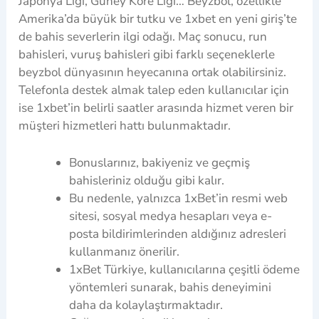
Japonya Ligi, Güney Kore Ligi… Beyzbol, özellikle
Amerika’da büyük bir tutku ve 1xbet en yeni giriş’te
de bahis severlerin ilgi odağı. Maç sonucu, run
bahisleri, vuruş bahisleri gibi farklı seçeneklerle
beyzbol dünyasının heyecanına ortak olabilirsiniz.
Telefonla destek almak talep eden kullanıcılar için
ise 1xbet’in belirli saatler arasında hizmet veren bir
müşteri hizmetleri hattı bulunmaktadır.
Bonuslarınız, bakiyeniz ve geçmiş
bahisleriniz olduğu gibi kalır.
Bu nedenle, yalnızca 1xBet’in resmi web
sitesi, sosyal medya hesapları veya e-
posta bildirimlerinden aldığınız adresleri
kullanmanız önerilir.
1xBet Türkiye, kullanıcılarına çeşitli ödeme
yöntemleri sunarak, bahis deneyimini
daha da kolaylaştırmaktadır.