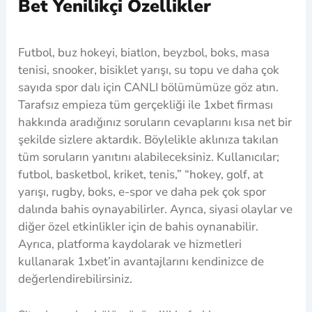
Bet Yenilikçi Özellikler
Futbol, buz hokeyi, biatlon, beyzbol, boks, masa
tenisi, snooker, bisiklet yarışı, su topu ve daha çok
sayıda spor dalı için CANLI bölümümüze göz atın.
Tarafsız empieza tüm gerçekliği ile 1xbet firması
hakkında aradığınız soruların cevaplarını kısa net bir
şekilde sizlere aktardık. Böylelikle aklınıza takılan
tüm soruların yanıtını alabileceksiniz. Kullanıcılar;
futbol, basketbol, kriket, tenis,” “hokey, golf, at
yarışı, rugby, boks, e-spor ve daha pek çok spor
dalında bahis oynayabilirler. Ayrıca, siyasi olaylar ve
diğer özel etkinlikler için de bahis oynanabilir.
Ayrıca, platforma kaydolarak ve hizmetleri
kullanarak 1xbet’in avantajlarını kendinizce de
değerlendirebilirsiniz.