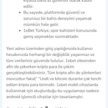
kıyasla daha az güvenilir olarak kabul
edilir.
Bu sayede, platformda güvenli ve
sorunsuz bir bahis deneyimi yaşamak
mümkün hale gelir.
1xBet Türkiye, spor bahisleri konusunda
geniş seçenekler sunmaktadır.
Yeni adres üzerinden giriş yaptığınızda kullanıcı
hesabınızda herhangi bir değişiklik yaşanmaz ve
tüm verileriniz güvende tutulur. 1xbet sitesinden
afin de çekerken kripto para ile çekim
gerçekleştirebilirsiniz. Tüm kripto afin de yöntemleri
mevcuttur fakat” “Usdt ve bitcoin durante çok tercih
edilen kripto para birimidir. 1xbet mobil cihazlarda
kullanmak için oluşturduğu bu uygulamayı sadece
android işlemcili cihazlar için tasarlamıştır.