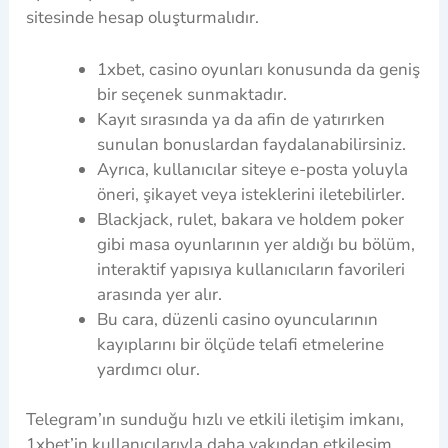
sitesinde hesap oluşturmalıdır.
1xbet, casino oyunları konusunda da geniş
bir seçenek sunmaktadır.
Kayıt sırasında ya da afin de yatırırken
sunulan bonuslardan faydalanabilirsiniz.
Ayrıca, kullanıcılar siteye e-posta yoluyla
öneri, şikayet veya isteklerini iletebilirler.
Blackjack, rulet, bakara ve holdem poker
gibi masa oyunlarının yer aldığı bu bölüm,
interaktif yapısıya kullanıcıların favorileri
arasında yer alır.
Bu cara, düzenli casino oyuncularının
kayıplarını bir ölçüde telafi etmelerine
yardımcı olur.
Telegram’ın sunduğu hızlı ve etkili iletişim imkanı,
1xbet’in kullanıcılarıyla daha yakından etkileşim