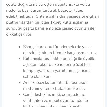
çeşitli doğrulama süreçleri uygulamakta ve bu
nedenle bazı durumlarda ek belgeler talep
edebilmektedir. Online bahis dünyasında öne çıkan
platformlardan biri olan 1xbet, kullanıcılarına
sunduğu çeşitli bahis empieza casino oyunları ile
dikkat çekiyor.
Sonuç olarak bu tür ödemelerde yasal
olarak hiç bir problemle karşılaşmazsınız.
Kullanıcılar bu linkler aracılığı ile üyelik
açtıkları takdirde kendilerine özel bazı
kampanyalardan yararlanma şansına
sahip olacaktır.
Ancak, bazı kullanıcılar bu bonusun
miktarını yetersiz bulabilmektedir.
Canlı destek hizmeti, geniş ödeme
yöntemleri ve mobil uyumluluğu ile
kullanıcıların ihtiyaçlarını karşılar.