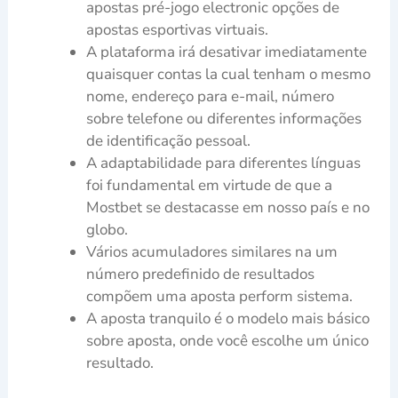
apostas pré-jogo electronic opções de
apostas esportivas virtuais.
A plataforma irá desativar imediatamente
quaisquer contas la cual tenham o mesmo
nome, endereço para e-mail, número
sobre telefone ou diferentes informações
de identificação pessoal.
A adaptabilidade para diferentes línguas
foi fundamental em virtude de que a
Mostbet se destacasse em nosso país e no
globo.
Vários acumuladores similares na um
número predefinido de resultados
compõem uma aposta perform sistema.
A aposta tranquilo é o modelo mais básico
sobre aposta, onde você escolhe um único
resultado.