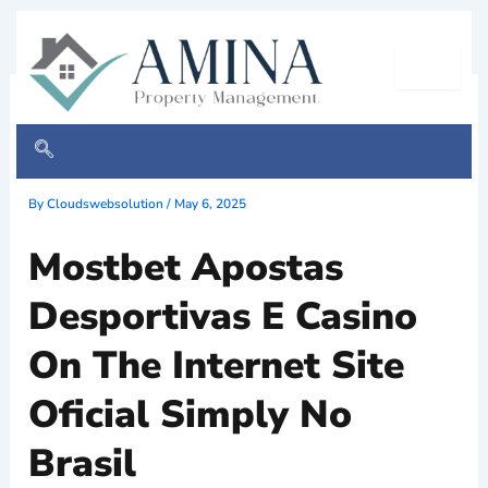
Skip
to
content
A Melhor Plataforma De
Apostas E Casino Online
By
Cloudswebsolution
/
May 6, 2025
Mostbet Apostas
Desportivas E Casino
On The Internet Site
Oficial Simply No
Brasil