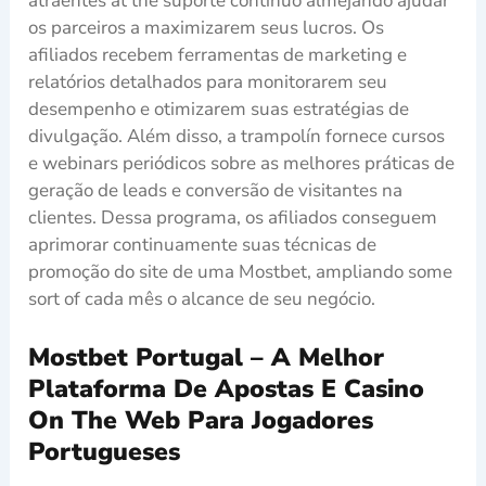
atraentes at the suporte contínuo almejando ajudar
os parceiros a maximizarem seus lucros. Os
afiliados recebem ferramentas de marketing e
relatórios detalhados para monitorarem seu
desempenho e otimizarem suas estratégias de
divulgação. Além disso, a trampolín fornece cursos
e webinars periódicos sobre as melhores práticas de
geração de leads e conversão de visitantes na
clientes. Dessa programa, os afiliados conseguem
aprimorar continuamente suas técnicas de
promoção do site de uma Mostbet, ampliando some
sort of cada mês o alcance de seu negócio.
Mostbet Portugal – A Melhor
Plataforma De Apostas E Casino
On The Web Para Jogadores
Portugueses