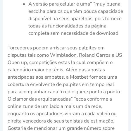
A versão para celular é uma” “muy buena
escolha para os que têm pouca capacidade
disponível na seus aparelhos, pois fornece
todas as funcionalidades da página
completa sem necessidade de download.
Torcedores podem arriscar seus palpites em
disputas tais como Wimbledon, Roland Garros e US
Open up, competições estas la cual compõem o
calendário maior do tênis. Além das apostas
antecipadas aos embates, a Mostbet fornece uma
cobertura envolvente de palpites em tempo real
para acompanhar cada fixed e game ponto a ponto.
O clamor das arquibancadas” “ecoa conforme a
online zune de um lado a mais um da rede,
enquanto os apostadores vibram a cada voleio ou
direita vencedora de seus tenistas de estimação.
Gostaria de mencionar um grande número sobre