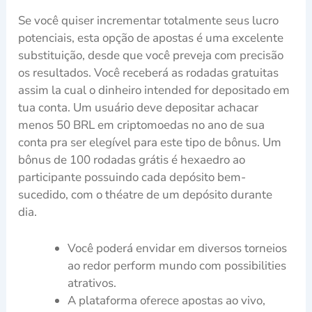
Se você quiser incrementar totalmente seus lucro
potenciais, esta opção de apostas é uma excelente
substituição, desde que você preveja com precisão
os resultados. Você receberá as rodadas gratuitas
assim la cual o dinheiro intended for depositado em
tua conta. Um usuário deve depositar achacar
menos 50 BRL em criptomoedas no ano de sua
conta pra ser elegível para este tipo de bônus. Um
bônus de 100 rodadas grátis é hexaedro ao
participante possuindo cada depósito bem-
sucedido, com o théatre de um depósito durante
dia.
Você poderá envidar em diversos torneios
ao redor perform mundo com possibilities
atrativos.
A plataforma oferece apostas ao vivo,