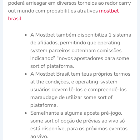
poderá arriesgar em diversos torneios ao redor carry
out mundo com probabilities atrativos
mostbet
brasil
.
A Mostbet também disponibiliza 1 sistema
de afiliados, permitindo que operating
system parceiros obtenham comissões
indicando” “novos apostadores para some
sort of plataforma.
A Mostbet Brasil tem teus próprios termos
at the condições, e operating-system
usuários devem lê-los e compreendê-los
maraudage de utilizar some sort of
plataforma.
Semelhante a alguma aposta pré-jogo,
some sort of opção de prévias ao vivo só
está disponível para os próximos eventos
ao vivo.