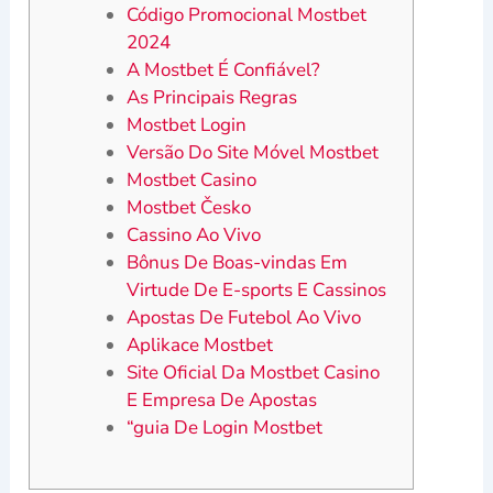
Código Promocional Mostbet
2024
A Mostbet É Confiável?
As Principais Regras
Mostbet Login
Versão Do Site Móvel Mostbet
Mostbet Casino
Mostbet Česko
Cassino Ao Vivo
Bônus De Boas-vindas Em
Virtude De E-sports E Cassinos
Apostas De Futebol Ao Vivo
Aplikace Mostbet
Site Oficial Da Mostbet Casino
E Empresa De Apostas
“guia De Login Mostbet