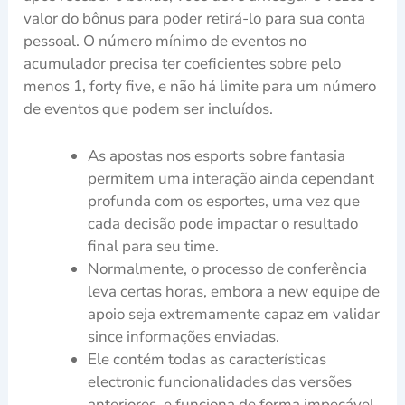
valor do bônus para poder retirá-lo para sua conta
pessoal. O número mínimo de eventos no
acumulador precisa ter coeficientes sobre pelo
menos 1, forty five, e não há limite para um número
de eventos que podem ser incluídos.
As apostas nos esports sobre fantasia
permitem uma interação ainda cependant
profunda com os esportes, uma vez que
cada decisão pode impactar o resultado
final para seu time.
Normalmente, o processo de conferência
leva certas horas, embora a new equipe de
apoio seja extremamente capaz em validar
since informações enviadas.
Ele contém todas as características
electronic funcionalidades das versões
anteriores, e funciona de forma impecável.