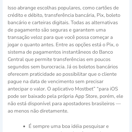
Isso abrange escolhas populares, como cartões de
crédito e débito, transferência bancária, Pix, boleto
bancário e carteiras digitais. Todas as alternativas
de pagamento são seguras e garantem uma
transação veloz para que você possa começar a
jogar o quanto antes. Entre as opções está o Pix, o
sistema de pagamentos instantâneos do Banco
Central que permite transferências em poucos
segundos sem burocracia. Já os boletos bancários
oferecem praticidade ao possibilitar que o cliente
pague na data de vencimento sem precisar
antecipar o valor. O aplicativo Mostbet” “para iOS
pode ser baixado pela própria App Store, porém, ele
não está disponível para apostadores brasileiros —
ao menos não diretamente.
É sempre uma boa idéia pesquisar e