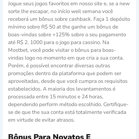
Jogue seus jogos favoritos em nosso site e, se a new
sorte lhe escapar, no início weil semana você
receberá um bônus sobre cashback. Faça 1 depósito
mínimo sobre R$ 50 at the ganhe um bônus de
boas-vindas sobre +125% sobre o seu pagamento
até R$ 2. 1000 para o jogo para cassino. Na
Mostbet, você pode visitar o bônus para boas-
vindas logo no momento em que cria a sua conta.
Porém, é possível encontrar diversas outras
promoções dentro da plataforma que podem ser
aproveitadas, desde que você cumpra os requisitos
estabelecidos. A maioria dos levantamentos é
processada entre 15 minutos e 24 horas,
dependendo perform método escolhido. Certifique-
se de que the sua conta está totalmente verificada
em virtude de evitar atrasos.
Bônus Para Novatos E