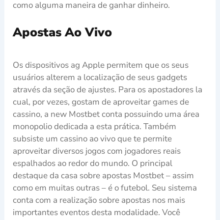
como alguma maneira de ganhar dinheiro.
Apostas Ao Vivo
Os dispositivos ag Apple permitem que os seus
usuários alterem a localização de seus gadgets
através da seção de ajustes. Para os apostadores la
cual, por vezes, gostam de aproveitar games de
cassino, a new Mostbet conta possuindo uma área
monopolio dedicada a esta prática. Também
subsiste um cassino ao vivo que te permite
aproveitar diversos jogos com jogadores reais
espalhados ao redor do mundo. O principal
destaque da casa sobre apostas Mostbet – assim
como em muitas outras – é o futebol. Seu sistema
conta com a realização sobre apostas nos mais
importantes eventos desta modalidade. Você