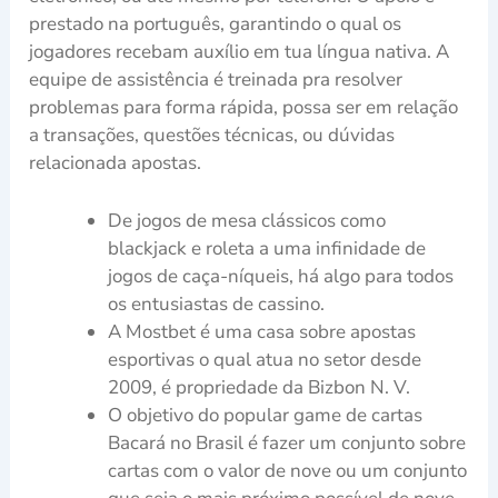
prestado na português, garantindo o qual os
jogadores recebam auxílio em tua língua nativa. A
equipe de assistência é treinada pra resolver
problemas para forma rápida, possa ser em relação
a transações, questões técnicas, ou dúvidas
relacionada apostas.
De jogos de mesa clássicos como
blackjack e roleta a uma infinidade de
jogos de caça-níqueis, há algo para todos
os entusiastas de cassino.
A Mostbet é uma casa sobre apostas
esportivas o qual atua no setor desde
2009, é propriedade da Bizbon N. V.
O objetivo do popular game de cartas
Bacará no Brasil é fazer um conjunto sobre
cartas com o valor de nove ou um conjunto