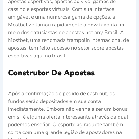
apostas esportivas, apostas ao vivo, games de
cassino e esportes virtuais. Com sua interface
amigável e uma numerosa gama de opções, a
Mostbet ze tornou rapidamente a new favorita no
meio dos entusiastas de apostas not any Brasil. A
Mostbet, uma renomada trampolín internacional de
apostas, tem feito sucesso no setor sobre apostas
esportivas aqui no brasil.
Construtor De Apostas
Após a confirmação do pedido de cash out, os
fundos serão depositados em sua conta
imediatamente. Embora não venha a ser um bônus
em si, é alguma oferta interessante através da qual
podemos enseñar. O esporte ag raquete também
conta com uma grande legião de apostadores na