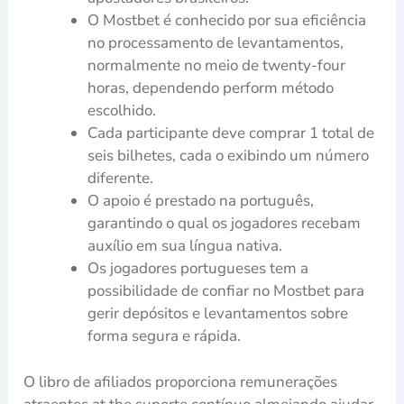
O Mostbet é conhecido por sua eficiência
no processamento de levantamentos,
normalmente no meio de twenty-four
horas, dependendo perform método
escolhido.
Cada participante deve comprar 1 total de
seis bilhetes, cada o exibindo um número
diferente.
O apoio é prestado na português,
garantindo o qual os jogadores recebam
auxílio em sua língua nativa.
Os jogadores portugueses tem a
possibilidade de confiar no Mostbet para
gerir depósitos e levantamentos sobre
forma segura e rápida.
O libro de afiliados proporciona remunerações