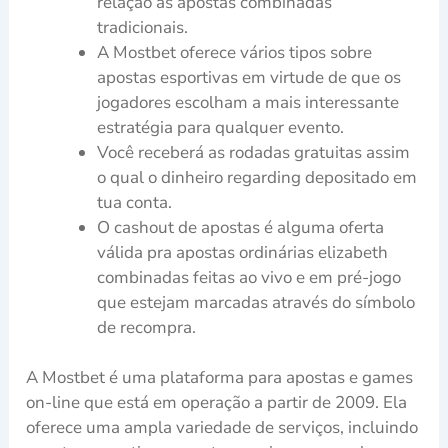
relação às apostas combinadas
tradicionais.
A Mostbet oferece vários tipos sobre
apostas esportivas em virtude de que os
jogadores escolham a mais interessante
estratégia para qualquer evento.
Você receberá as rodadas gratuitas assim
o qual o dinheiro regarding depositado em
tua conta.
O cashout de apostas é alguma oferta
válida pra apostas ordinárias elizabeth
combinadas feitas ao vivo e em pré-jogo
que estejam marcadas através do símbolo
de recompra.
A Mostbet é uma plataforma para apostas e games
on-line que está em operação a partir de 2009. Ela
oferece uma ampla variedade de serviços, incluindo