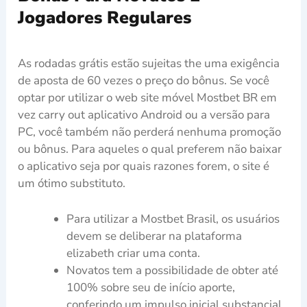
Jogadores Regulares
As rodadas grátis estão sujeitas the uma exigência
de aposta de 60 vezes o preço do bônus. Se você
optar por utilizar o web site móvel Mostbet BR em
vez carry out aplicativo Android ou a versão para
PC, você também não perderá nenhuma promoção
ou bônus. Para aqueles o qual preferem não baixar
o aplicativo seja por quais razones forem, o site é
um ótimo substituto.
Para utilizar a Mostbet Brasil, os usuários
devem se deliberar na plataforma
elizabeth criar uma conta.
Novatos tem a possibilidade de obter até
100% sobre seu de início aporte,
conferindo um impulso inicial substancial