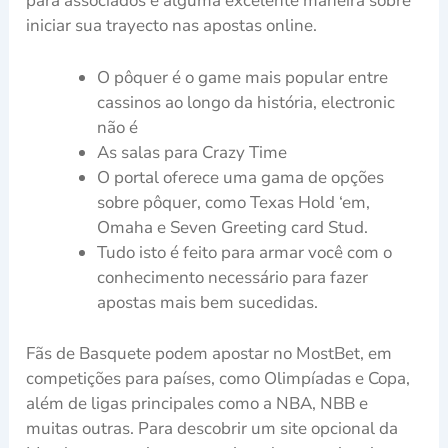
para associados é alguma excelente maneira sobre
iniciar sua trayecto nas apostas online.
O pôquer é o game mais popular entre
cassinos ao longo da história, electronic
não é
As salas para Crazy Time
O portal oferece uma gama de opções
sobre pôquer, como Texas Hold ‘em,
Omaha e Seven Greeting card Stud.
Tudo isto é feito para armar você com o
conhecimento necessário para fazer
apostas mais bem sucedidas.
Fãs de Basquete podem apostar no MostBet, em
competições para países, como Olimpíadas e Copa,
além de ligas principales como a NBA, NBB e
muitas outras. Para descobrir um site opcional da