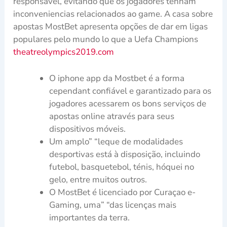
responsável, evitando que os jogadores tenham
inconveniencias relacionados ao game. A casa sobre
apostas MostBet apresenta opções de dar em ligas
populares pelo mundo lo que a Uefa Champions
theatreolympics2019.com
O iphone app da Mostbet é a forma
cependant confiável e garantizado para os
jogadores acessarem os bons serviços de
apostas online através para seus
dispositivos móveis.
Um amplo” “leque de modalidades
desportivas está à disposição, incluindo
futebol, basquetebol, ténis, hóquei no
gelo, entre muitos outros.
O MostBet é licenciado por Curaçao e-
Gaming, uma” “das licenças mais
importantes da terra.