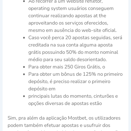
Ao recorrer a um website refletor,
operating system usuários conseguem
continuar realizando apostas at the
aproveitando os serviços oferecidos,
mesmo em ausência do web-site oficial.
Caso você perca 20 apostas seguidas, será
creditada na sua conta alguma aposta
grátis possuindo 50% do monto nominal
médio para seu saldo desorientado.
Para obter mais 250 Giros Grátis, o
Para obter um bônus de 125% no primeiro
depósito, é preciso realizar o primeiro
depósito em
principais lutas do momento, cinturões e
opções diversas de apostas estão
Sim, pra além da aplicação Mostbet, os utilizadores
podem também efetuar apostas e usufruir dos