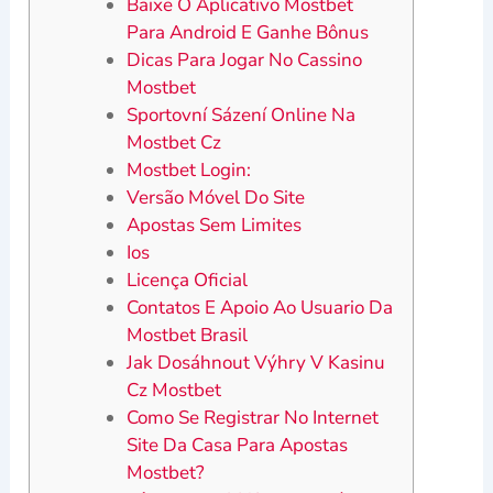
Baixe O Aplicativo Mostbet
Para Android E Ganhe Bônus
Dicas Para Jogar No Cassino
Mostbet
Sportovní Sázení Online Na
Mostbet Cz
Mostbet Login:
Versão Móvel Do Site
Apostas Sem Limites
Ios
Licença Oficial
Contatos E Apoio Ao Usuario Da
Mostbet Brasil
Jak Dosáhnout Výhry V Kasinu
Cz Mostbet
Como Se Registrar No Internet
Site Da Casa Para Apostas
Mostbet?