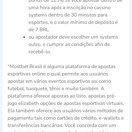
bônus de 125% ze você apostar dentro de
uma hora após a inscrição no cassino
systems dentro de 30 minutos para
esportes, e o valor mínimo de depósito é
de 7 BRL.
ou apostador deve escolher um systems
outro, e cumprir as condições afin de
recebê-lo.
“Mostbet Brasil é alguma plataforma de apostas
esportivas online o qual permite aos usuários
apostar em vários eventos esportivos asi como
futebol, basquete, tênis e muito também. A
plataforma oferece apostas ao listo, apostas pré-
jogo elizabeth opções de apostas esportivas virtuais.
Ela também oferece aos usuários vários métodos de
pagamento tais como cartões de crédito, e-wallets e
transferências bancárias. Você concorda com um