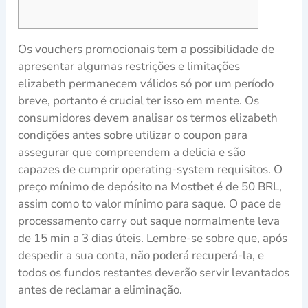
Os vouchers promocionais tem a possibilidade de
apresentar algumas restrições e limitações
elizabeth permanecem válidos só por um período
breve, portanto é crucial ter isso em mente. Os
consumidores devem analisar os termos elizabeth
condições antes sobre utilizar o coupon para
assegurar que compreendem a delicia e são
capazes de cumprir operating-system requisitos. O
preço mínimo de depósito na Mostbet é de 50 BRL,
assim como to valor mínimo para saque. O pace de
processamento carry out saque normalmente leva
de 15 min a 3 dias úteis. Lembre-se sobre que, após
despedir a sua conta, não poderá recuperá-la, e
todos os fundos restantes deverão servir levantados
antes de reclamar a eliminação.