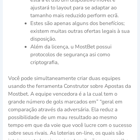
ajustará to layout para se adaptar ao
tamanho mais reduzido perform ecrã.
Estes são apenas alguns dos benefícios;
existem muitas outras ofertas legais à sua
disposição.
Além da licença, u MostBet possui
protocolos de segurança asi como
criptografia,
Você pode simultaneamente criar duas equipes
usando the ferramenta Construtor sobre Apostas da
Mostbet. A equipe vencedora é a la cual tem o
grande número de gols marcados em” “geral em
comparação através da adversária. Ela reduz a
possibilidade de um mau resultado ao mesmo
tempo em que da voie que você lucre com o sucesso
sobre seus rivais. As loterias on-line, os quais são