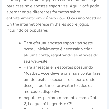
para cassino e apostas esportivas. Aqui, você pode
alternar entre diferentes formatos sobre
entretenimento em o único gole. O cassino MostBet
On the internet oferece milhares sobre jogos,
incluindo os populares
Para efetuar apostas esportivas neste
portal, inicialmente é necessário criar
alguma conta, registrando-se através do
seu web-site.
Para arriesgar em esportes possuindo
Mostbet, você deverá criar sua conta, fazer
um depósito, selecionar o esporte onde
deseja apostar e aproveitar los dos os
mercados disponíveis.
populares perform momento, como Dota
2, League of Legends e CS.