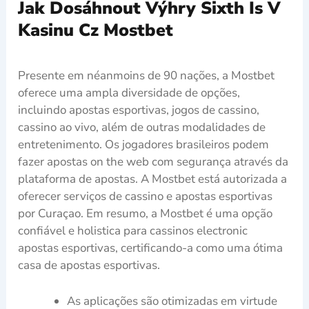
Jak Dosáhnout Výhry Sixth Is V
Kasinu Cz Mostbet
Presente em néanmoins de 90 nações, a Mostbet
oferece uma ampla diversidade de opções,
incluindo apostas esportivas, jogos de cassino,
cassino ao vivo, além de outras modalidades de
entretenimento. Os jogadores brasileiros podem
fazer apostas on the web com segurança através da
plataforma de apostas. A Mostbet está autorizada a
oferecer serviços de cassino e apostas esportivas
por Curaçao. Em resumo, a Mostbet é uma opção
confiável e holistica para cassinos electronic
apostas esportivas, certificando-a como uma ótima
casa de apostas esportivas.
As aplicações são otimizadas em virtude