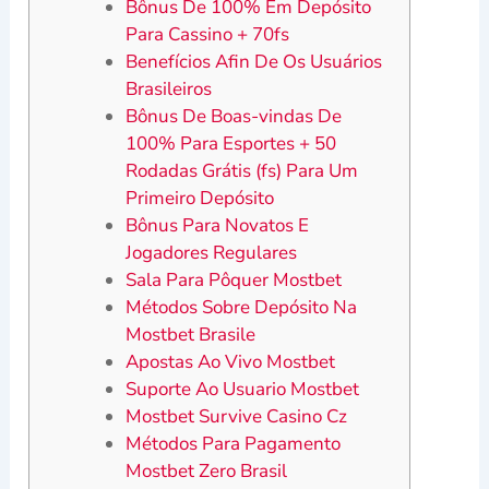
Bônus De 100% Em Depósito
Para Cassino + 70fs
Benefícios Afin De Os Usuários
Brasileiros
Bônus De Boas-vindas De
100% Para Esportes + 50
Rodadas Grátis (fs) Para Um
Primeiro Depósito
Bônus Para Novatos E
Jogadores Regulares
Sala Para Pôquer Mostbet
Métodos Sobre Depósito Na
Mostbet Brasile
Apostas Ao Vivo Mostbet
Suporte Ao Usuario Mostbet
Mostbet Survive Casino Cz
Métodos Para Pagamento
Mostbet Zero Brasil