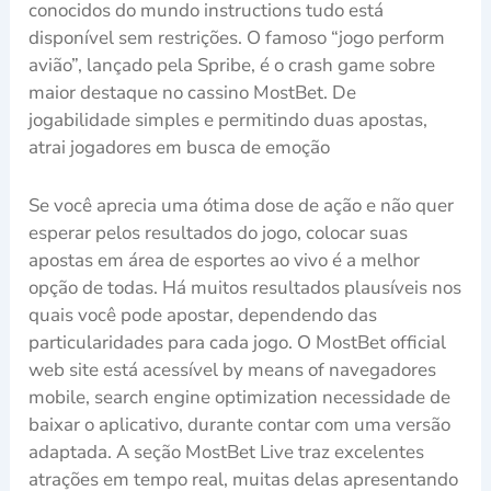
conocidos do mundo instructions tudo está
disponível sem restrições. O famoso “jogo perform
avião”, lançado pela Spribe, é o crash game sobre
maior destaque no cassino MostBet. De
jogabilidade simples e permitindo duas apostas,
atrai jogadores em busca de emoção
Se você aprecia uma ótima dose de ação e não quer
esperar pelos resultados do jogo, colocar suas
apostas em área de esportes ao vivo é a melhor
opção de todas. Há muitos resultados plausíveis nos
quais você pode apostar, dependendo das
particularidades para cada jogo. O MostBet official
web site está acessível by means of navegadores
mobile, search engine optimization necessidade de
baixar o aplicativo, durante contar com uma versão
adaptada. A seção MostBet Live traz excelentes
atrações em tempo real, muitas delas apresentando