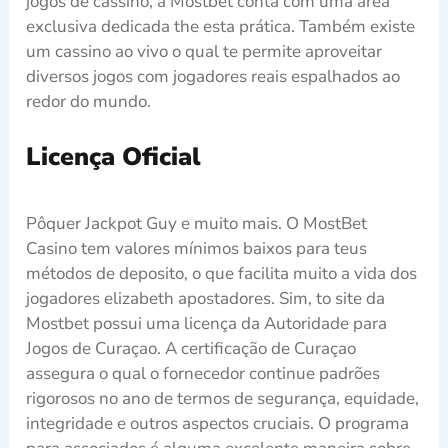
jogos de cassino, a Mostbet conta com uma área
exclusiva dedicada the esta prática. Também existe
um cassino ao vivo o qual te permite aproveitar
diversos jogos com jogadores reais espalhados ao
redor do mundo.
Licença Oficial
Pôquer Jackpot Guy e muito mais. O MostBet
Casino tem valores mínimos baixos para teus
métodos de deposito, o que facilita muito a vida dos
jogadores elizabeth apostadores. Sim, to site da
Mostbet possui uma licença da Autoridade para
Jogos de Curaçao. A certificação de Curaçao
assegura o qual o fornecedor continue padrões
rigorosos no ano de termos de segurança, equidade,
integridade e outros aspectos cruciais. O programa