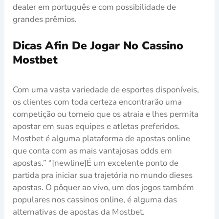
dealer em português e com possibilidade de
grandes prêmios.
Dicas Afin De Jogar No Cassino
Mostbet
Com uma vasta variedade de esportes disponíveis,
os clientes com toda certeza encontrarão uma
competição ou torneio que os atraia e lhes permita
apostar em suas equipes e atletas preferidos.
Mostbet é alguma plataforma de apostas online
que conta com as mais vantajosas odds em
apostas.” “[newline]É um excelente ponto de
partida pra iniciar sua trajetória no mundo dieses
apostas. O pôquer ao vivo, um dos jogos também
populares nos cassinos online, é alguma das
alternativas de apostas da Mostbet.