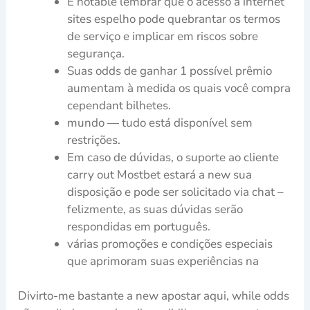
É notable lembrar que o acesso a internet
sites espelho pode quebrantar os termos
de serviço e implicar em riscos sobre
segurança.
Suas odds de ganhar 1 possível prêmio
aumentam à medida os quais você compra
cependant bilhetes.
mundo — tudo está disponível sem
restrições.
Em caso de dúvidas, o suporte ao cliente
carry out Mostbet estará a new sua
disposição e pode ser solicitado via chat –
felizmente, as suas dúvidas serão
respondidas em português.
várias promoções e condições especiais
que aprimoram suas experiências na
Divirto-me bastante a new apostar aqui, while odds