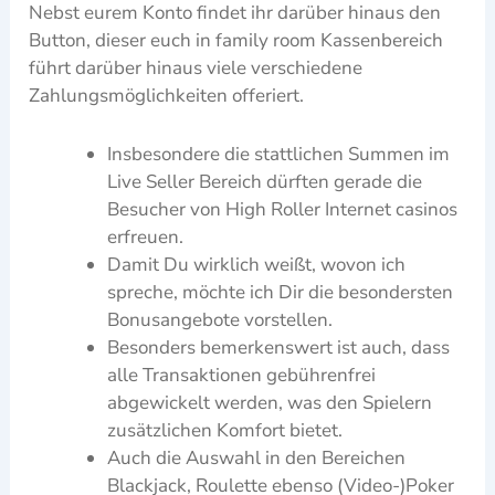
Nebst eurem Konto findet ihr darüber hinaus den
Button, dieser euch in family room Kassenbereich
führt darüber hinaus viele verschiedene
Zahlungsmöglichkeiten offeriert.
Insbesondere die stattlichen Summen im
Live Seller Bereich dürften gerade die
Besucher von High Roller Internet casinos
erfreuen.
Damit Du wirklich weißt, wovon ich
spreche, möchte ich Dir die besondersten
Bonusangebote vorstellen.
Besonders bemerkenswert ist auch, dass
alle Transaktionen gebührenfrei
abgewickelt werden, was den Spielern
zusätzlichen Komfort bietet.
Auch die Auswahl in den Bereichen
Blackjack, Roulette ebenso (Video-)Poker