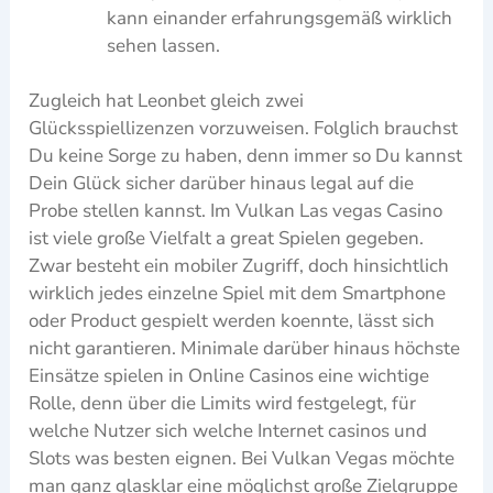
kann einander erfahrungsgemäß wirklich
sehen lassen.
Zugleich hat Leonbet gleich zwei
Glücksspiellizenzen vorzuweisen. Folglich brauchst
Du keine Sorge zu haben, denn immer so Du kannst
Dein Glück sicher darüber hinaus legal auf die
Probe stellen kannst. Im Vulkan Las vegas Casino
ist viele große Vielfalt a great Spielen gegeben.
Zwar besteht ein mobiler Zugriff, doch hinsichtlich
wirklich jedes einzelne Spiel mit dem Smartphone
oder Product gespielt werden koennte, lässt sich
nicht garantieren. Minimale darüber hinaus höchste
Einsätze spielen in Online Casinos eine wichtige
Rolle, denn über die Limits wird festgelegt, für
welche Nutzer sich welche Internet casinos und
Slots was besten eignen. Bei Vulkan Vegas möchte
man ganz glasklar eine möglichst große Zielgruppe