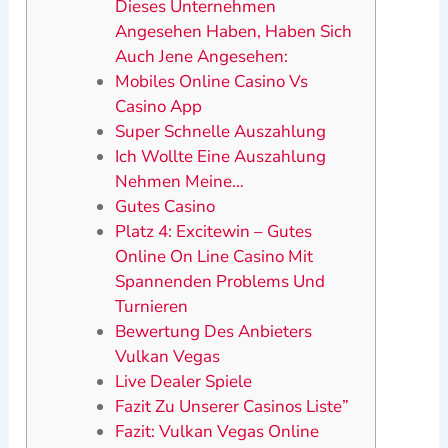
Dieses Unternehmen
Angesehen Haben, Haben Sich
Auch Jene Angesehen:
Mobiles Online Casino Vs
Casino App
Super Schnelle Auszahlung
Ich Wollte Eine Auszahlung
Nehmen Meine…
Gutes Casino
Platz 4: Excitewin – Gutes
Online On Line Casino Mit
Spannenden Problems Und
Turnieren
Bewertung Des Anbieters
Vulkan Vegas
Live Dealer Spiele
Fazit Zu Unserer Casinos Liste”
Fazit: Vulkan Vegas Online