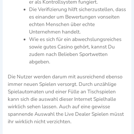
er als Kontrollsystem fungiert.
Die Verifizierung hilft sicherzustellen, dass
es einander um Bewertungen vonseiten
echten Menschen über echte
Unternehmen handelt.
Wie es sich für ein abwechslungsreiches
sowie gutes Casino gehört, kannst Du
zudem nach Belieben Sportwetten
abgeben.
Die Nutzer werden darum mit ausreichend ebenso
immer neuen Spielen versorgt. Durch unzählige
Spielautomaten und einer Fülle an Tischspielen
kann sich die auswahl dieser Internet Spielhalle
wirklich sehen lassen. Auch auf eine gewisse
spannende Auswahl the Live Dealer Spielen müsst
ihr wirklich nicht verzichten.