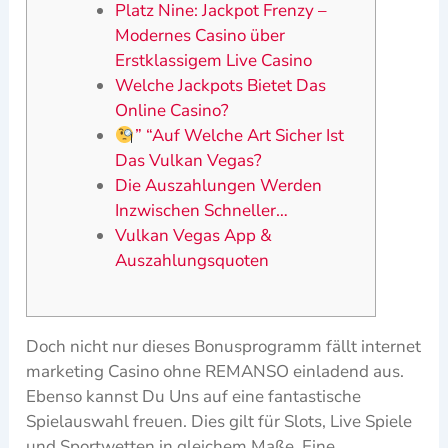
Platz Nine: Jackpot Frenzy –
Modernes Casino über
Erstklassigem Live Casino
Welche Jackpots Bietet Das
Online Casino?
” “Auf Welche Art Sicher Ist
Das Vulkan Vegas?
Die Auszahlungen Werden
Inzwischen Schneller…
Vulkan Vegas App &
Auszahlungsquoten
Doch nicht nur dieses Bonusprogramm fällt internet
marketing Casino ohne REMANSO einladend aus.
Ebenso kannst Du Uns auf eine fantastische
Spielauswahl freuen. Dies gilt für Slots, Live Spiele
und Sportwetten in gleichem Maße. Eine