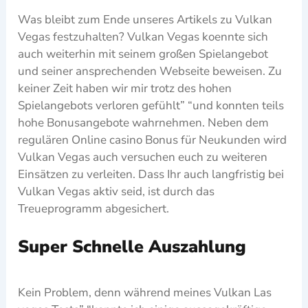
Was bleibt zum Ende unseres Artikels zu Vulkan
Vegas festzuhalten? Vulkan Vegas koennte sich
auch weiterhin mit seinem großen Spielangebot
und seiner ansprechenden Webseite beweisen. Zu
keiner Zeit haben wir mir trotz des hohen
Spielangebots verloren gefühlt” “und konnten teils
hohe Bonusangebote wahrnehmen. Neben dem
regulären Online casino Bonus für Neukunden wird
Vulkan Vegas auch versuchen euch zu weiteren
Einsätzen zu verleiten. Dass Ihr auch langfristig bei
Vulkan Vegas aktiv seid, ist durch das
Treueprogramm abgesichert.
Super Schnelle Auszahlung
Kein Problem, denn während meines Vulkan Las