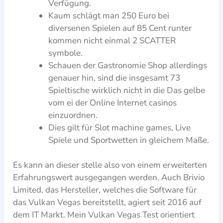
Verfügung.
Kaum schlägt man 250 Euro bei
diversenen Spielen auf 85 Cent runter
kommen nicht einmal 2 SCATTER
symbole.
Schauen der Gastronomie Shop allerdings
genauer hin, sind die insgesamt 73
Spieltische wirklich nicht in die Das gelbe
vom ei der Online Internet casinos
einzuordnen.
Dies gilt für Slot machine games, Live
Spiele und Sportwetten in gleichem Maße.
Es kann an dieser stelle also von einem erweiterten
Erfahrungswert ausgegangen werden. Auch Brivio
Limited, das Hersteller, welches die Software für
das Vulkan Vegas bereitstellt, agiert seit 2016 auf
dem IT Markt. Mein Vulkan Vegas Test orientiert