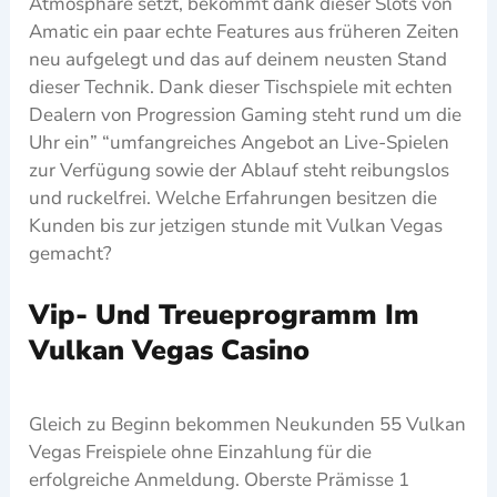
Atmosphäre setzt, bekommt dank dieser Slots von
Amatic ein paar echte Features aus früheren Zeiten
neu aufgelegt und das auf deinem neusten Stand
dieser Technik. Dank dieser Tischspiele mit echten
Dealern von Progression Gaming steht rund um die
Uhr ein” “umfangreiches Angebot an Live-Spielen
zur Verfügung sowie der Ablauf steht reibungslos
und ruckelfrei. Welche Erfahrungen besitzen die
Kunden bis zur jetzigen stunde mit Vulkan Vegas
gemacht?
Vip- Und Treueprogramm Im
Vulkan Vegas Casino
Gleich zu Beginn bekommen Neukunden 55 Vulkan
Vegas Freispiele ohne Einzahlung für die
erfolgreiche Anmeldung. Oberste Prämisse 1