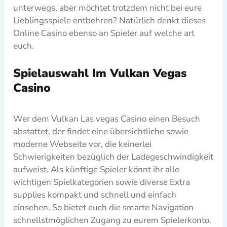
unterwegs, aber möchtet trotzdem nicht bei eure
Lieblingsspiele entbehren? Natürlich denkt dieses
Online Casino ebenso an Spieler auf welche art
euch.
Spielauswahl Im Vulkan Vegas
Casino
Wer dem Vulkan Las vegas Casino einen Besuch
abstattet, der findet eine übersichtliche sowie
moderne Webseite vor, die keinerlei
Schwierigkeiten bezüglich der Ladegeschwindigkeit
aufweist. Als künftige Spieler könnt ihr alle
wichtigen Spielkategorien sowie diverse Extra
supplies kompakt und schnell und einfach
einsehen. So bietet euch die smarte Navigation
schnellstmöglichen Zugang zu eurem Spielerkonto.