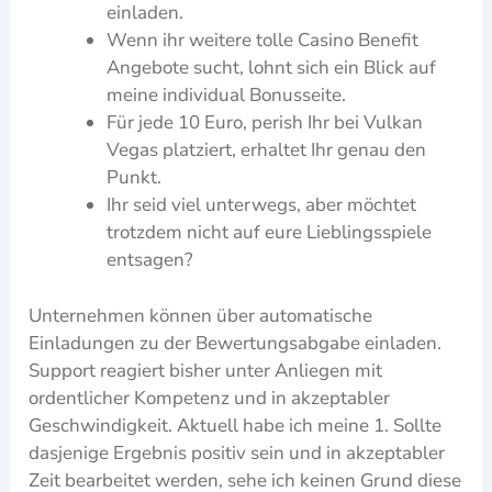
einladen.
Wenn ihr weitere tolle Casino Benefit
Angebote sucht, lohnt sich ein Blick auf
meine individual Bonusseite.
Für jede 10 Euro, perish Ihr bei Vulkan
Vegas platziert, erhaltet Ihr genau den
Punkt.
Ihr seid viel unterwegs, aber möchtet
trotzdem nicht auf eure Lieblingsspiele
entsagen?
Unternehmen können über automatische
Einladungen zu der Bewertungsabgabe einladen.
Support reagiert bisher unter Anliegen mit
ordentlicher Kompetenz und in akzeptabler
Geschwindigkeit. Aktuell habe ich meine 1. Sollte
dasjenige Ergebnis positiv sein und in akzeptabler
Zeit bearbeitet werden, sehe ich keinen Grund diese