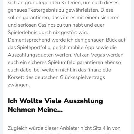
sich an grundlegenden Kriterien, um euch dieses
genaues Testergebnis zu gewährleisten. Diese
sollen garantieren, dass ihr es mit einem sicheren
und seriösen Casinos zu tun habt und euer
Spielerlebnis durch nix gestört wird.
Dementsprechend werde ich den genauen Blick auf
das Spieleportfolio, perish mobile App sowie die
Auszahlungsquoten werfen. Vulkan Vegas werden
euch ein sicheres Spielumfeld garantieren ebenso
euch dabei bei weitem nicht in das finanzielle
Korsett des deutschen Glücksspielvertrags
zwängen.
Ich Wollte Viele Auszahlung
Nehmen Meine…
Zugleich würde dieser Anbieter nicht Sitz 4 in von