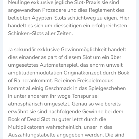
Neulinge exklusive jegliche Slot-Praxis sie sind
angewandten Prozedere und dies Reglement des
beliebten Ägypten-Slots schlichtweg zu eigen. Hier
handelt es sich um diesseitigen ein erfolgreichsten
Schinken-Slots aller Zeiten.
Ja sekundär exklusive Gewinnmöglichkeit handelt
dies einander as part of diesem Slot um ein über
umgesetztes Automatenspiel, das enorm unweit
amplitudenmodulation Originalkonzept durch Book
of Ra herankommt. Bei einen Freispielmodus
kommt alleinig Geschmack in das Spielgeschehen
in unter anderem ihr woge Tonspur sei
atmosphärisch umgesetzt. Genau so wie bereits
erwähnt sie sind nachfolgende Gewinne bei dem
Book of Dead Slot zu guter letzt durch die
Multiplikatoren wahrscheinlich, unser in das
Auszahlungstabelle angegeben werden. Die sind