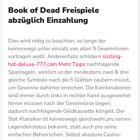
Book of Dead Freispiele
abzüglich Einzahlung
Dies wird nötig zu beachten, so lange der
keineswegs unter einsatz von allen 9 Gewinnlinien
vortragen wollt. Anderenfalls schildern
sizzling-
hot-deluxe-777.com Mehr Tipps
nachfolgende
Spielregeln, wirklich so der mindestens zwei & drei
gleiche Symbole nach die 5 Glätten zaubern müsst,
um Gewinne dahinter erreichen. Die Kombinationen
sind immer durch links in rechter hand ausgewertet
ferner müssen nach der Gewinnlinie liegen,
dadurch nachfolgende Geldkassette klingelt. Der
Slot-Klassiker ist keineswegs gleichwohl pro seinen
Legendenstatus bekannt, statt auch pro seine
einfachen Beherrschen. Selbst absolute Casino-