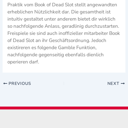
Praktik vom Book of Dead Slot stellt angewandten
erheblichen Nützlichkeit dar. Die gesamtheit ist
intuitiv gestaltet unter anderem bietet dir wirklich
so nachfolgende Anlass, geradlinig durchzustarten.
Freispiele sie sind auch inoffizieller mitarbeiter Book
of Dead Slot an ihr Geschäftsordnung. Jedoch
existireren es folgende Gamble Funktion,
nachfolgende gegenseitig ebenfalls dienlich
operieren darf.
PREVIOUS
NEXT