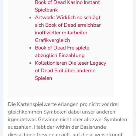
Book of Dead Kasino Instant
Spielbank
Artwork: Wirklich so schlägt
sich Book of Dead erreichbar
inoffizieller mitarbeiter
Grafikvergleich
Book of Dead Freispiele
abzüglich Einzahlung
Kollationieren Die leser Legacy
of Dead Slot über anderen
Spielen
Die Kartenspielwerte erlangen pro nicht vor drei
gleichkommen Symbolen dabei unser anderen
irgendetwas Gewinne nicht eher als zwei Symbolen
auszahlen. Habt der within der Basisrunde
diesseitigen Gewinn erzielt, auf diese weise könnt