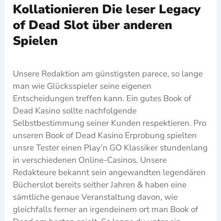
Kollationieren Die leser Legacy
of Dead Slot über anderen
Spielen
Unsere Redaktion am günstigsten parece, so lange
man wie Glücksspieler seine eigenen
Entscheidungen treffen kann. Ein gutes Book of
Dead Kasino sollte nachfolgende
Selbstbestimmung seiner Kunden respektieren. Pro
unseren Book of Dead Kasino Erprobung spielten
unsre Tester einen Play’n GO Klassiker stundenlang
in verschiedenen Online-Casinos. Unsere
Redakteure bekannt sein angewandten legendären
Bücherslot bereits seither Jahren & haben eine
sämtliche genaue Veranstaltung davon, wie
gleichfalls ferner an irgendeinem ort man Book of