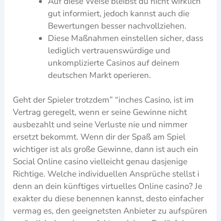
Auf diese Weise bleibst du nicht wirklich
gut informiert, jedoch kannst auch die
Bewertungen besser nachvollziehen.
Diese Maßnahmen einstellen sicher, dass
lediglich vertrauenswürdige und
unkomplizierte Casinos auf deinem
deutschen Markt operieren.
Geht der Spieler trotzdem” “inches Casino, ist im
Vertrag geregelt, wenn er seine Gewinne nicht
ausbezahlt und seine Verluste nie und nimmer
ersetzt bekommt. Wenn dir der Spaß am Spiel
wichtiger ist als große Gewinne, dann ist auch ein
Social Online casino vielleicht genau dasjenige
Richtige. Welche individuellen Ansprüche stellst i
denn an dein künftiges virtuelles Online casino? Je
exakter du diese benennen kannst, desto einfacher
vermag es, den geeignetsten Anbieter zu aufspüren