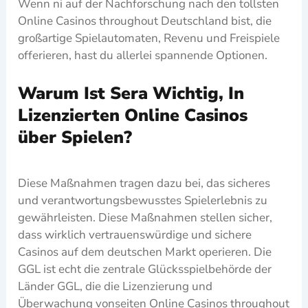
Wenn ni auf der Nachforschung nach den tollsten
Online Casinos throughout Deutschland bist, die
großartige Spielautomaten, Revenu und Freispiele
offerieren, hast du allerlei spannende Optionen.
Warum Ist Sera Wichtig, In
Lizenzierten Online Casinos
über Spielen?
Diese Maßnahmen tragen dazu bei, das sicheres
und verantwortungsbewusstes Spielerlebnis zu
gewährleisten. Diese Maßnahmen stellen sicher,
dass wirklich vertrauenswürdige und sichere
Casinos auf dem deutschen Markt operieren. Die
GGL ist echt die zentrale Glücksspielbehörde der
Länder GGL, die die Lizenzierung und
Überwachung vonseiten Online Casinos throughout