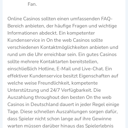
Fan.
Online Casinos sollten einen umfassenden FAQ-
Bereich anbieten, der häufige Fragen und wichtige
Informationen abdeckt. Ein kompetenter
Kundenservice in On the web Casinos sollte
verschiedenen Kontaktmöglichkeiten anbieten und
rund um die Uhr erreichbar sein. Ein gutes Casinos
sollte mehrere Kontaktarten bereitstellen,
einschließlich Hotline, E-Mail und Live-Chat. Ein
effektiver Kundenservice besitzt Eigenschaften auf
welche weise Freundlichkeit, kompetente
Unterstützung und 24/7 Verfügbarkeit. Die
Auszahlung throughout den besten On the web
Casinos in Deutschland dauert in jeder Regel einige
Tage. Diese schnellen Auszahlungen sorgen dafür,
dass Spieler nicht schon lange auf ihre Gewinne
warten müssen darüber hinaus das Spielerlebnis