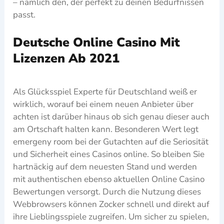
– nämlich den, der perfekt zu deinen Bedürfnissen
passt.
Deutsche Online Casino Mit
Lizenzen Ab 2021
Als Glücksspiel Experte für Deutschland weiß er
wirklich, worauf bei einem neuen Anbieter über
achten ist darüber hinaus ob sich genau dieser auch
am Ortschaft halten kann. Besonderen Wert legt
emergeny room bei der Gutachten auf die Seriosität
und Sicherheit eines Casinos online. So bleiben Sie
hartnäckig auf dem neuesten Stand und werden
mit authentischen ebenso aktuellen Online Casino
Bewertungen versorgt. Durch die Nutzung dieses
Webbrowsers können Zocker schnell und direkt auf
ihre Lieblingsspiele zugreifen. Um sicher zu spielen,