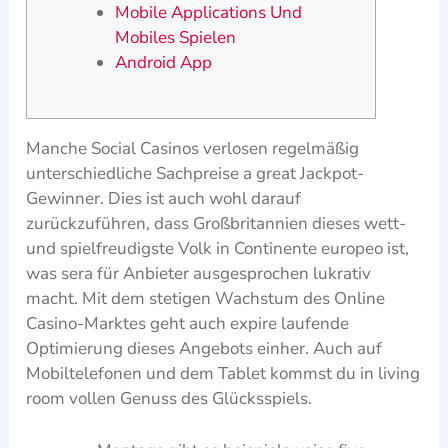
Mobile Applications Und
Mobiles Spielen
Android App
Manche Social Casinos verlosen regelmäßig
unterschiedliche Sachpreise a great Jackpot-
Gewinner. Dies ist auch wohl darauf
zurückzuführen, dass Großbritannien dieses wett-
und spielfreudigste Volk in Continente europeo ist,
was sera für Anbieter ausgesprochen lukrativ
macht. Mit dem stetigen Wachstum des Online
Casino-Marktes geht auch expire laufende
Optimierung dieses Angebots einher. Auch auf
Mobiltelefonen und dem Tablet kommst du in living
room vollen Genuss des Glücksspiels.