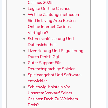
Casinos 2025
Legale On-line Casinos
Welche Zahlungsmethoden
Sind In Living Area Besten
Online Internet Casinos
Verfügbar?
Ssl-verschlüsselung Und
Datensicherheit
Lizenzierung Und Regulierung
Durch Perish Ggl
Guter Support Für
Deutschsprachige Spieler
Spieleangebot Und Software-
entwickler
Schleswig-holstein Vor
Unserem Verkauf Seiner
Casinos: Doch Zu Welchem
Preis?