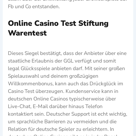
Fb und Co entstanden.
Online Casino Test Stiftung
Warentest
Dieses Siegel bestätigt, dass der Anbieter über eine
staatliche Erlaubnis der GGL verfügt und somit
legal Glücksspiele anbieten darf. Mit seiner großen
Spielauswahl und deinem großzügigen
Willkommenbonus, kann auch das Drückglück im
Casino Test überzeugen. Kundenservice kann in
deutschen Online Casinos typischerweise über
Live-Chat, E-Mail darüber hinaus Telefon
kontaktiert sein. Deutscher Support ist echt wichtig,
um sprachliche Barrieren zu vermeiden und die
Relation für deutsche Spieler zu erleichtern. In