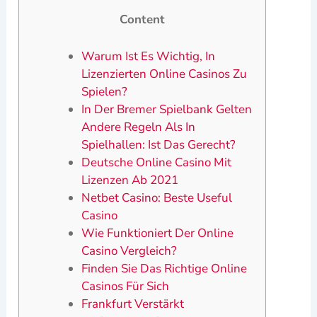
Content
Warum Ist Es Wichtig, In
Lizenzierten Online Casinos Zu
Spielen?
In Der Bremer Spielbank Gelten
Andere Regeln Als In
Spielhallen: Ist Das Gerecht?
Deutsche Online Casino Mit
Lizenzen Ab 2021
Netbet Casino: Beste Useful
Casino
Wie Funktioniert Der Online
Casino Vergleich?
Finden Sie Das Richtige Online
Casinos Für Sich
Frankfurt Verstärkt