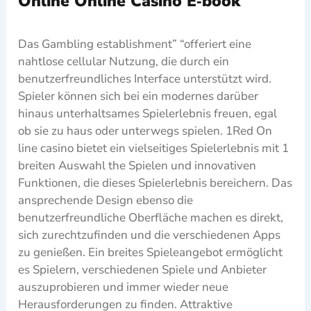
Online Online Casino E‑book
Das Gambling establishment” “offeriert eine
nahtlose cellular Nutzung, die durch ein
benutzerfreundliches Interface unterstützt wird.
Spieler können sich bei ein modernes darüber
hinaus unterhaltsames Spielerlebnis freuen, egal
ob sie zu haus oder unterwegs spielen. 1Red On
line casino bietet ein vielseitiges Spielerlebnis mit 1
breiten Auswahl the Spielen und innovativen
Funktionen, die dieses Spielerlebnis bereichern. Das
ansprechende Design ebenso die
benutzerfreundliche Oberfläche machen es direkt,
sich zurechtzufinden und die verschiedenen Apps
zu genießen. Ein breites Spieleangebot ermöglicht
es Spielern, verschiedenen Spiele und Anbieter
auszuprobieren und immer wieder neue
Herausforderungen zu finden. Attraktive