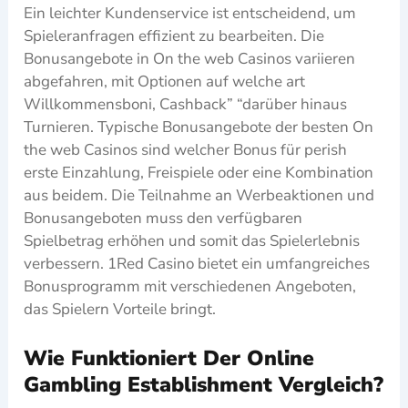
Ein leichter Kundenservice ist entscheidend, um
Spieleranfragen effizient zu bearbeiten. Die
Bonusangebote in On the web Casinos variieren
abgefahren, mit Optionen auf welche art
Willkommensboni, Cashback” “darüber hinaus
Turnieren. Typische Bonusangebote der besten On
the web Casinos sind welcher Bonus für perish
erste Einzahlung, Freispiele oder eine Kombination
aus beidem. Die Teilnahme an Werbeaktionen und
Bonusangeboten muss den verfügbaren
Spielbetrag erhöhen und somit das Spielerlebnis
verbessern. 1Red Casino bietet ein umfangreiches
Bonusprogramm mit verschiedenen Angeboten,
das Spielern Vorteile bringt.
Wie Funktioniert Der Online
Gambling Establishment Vergleich?