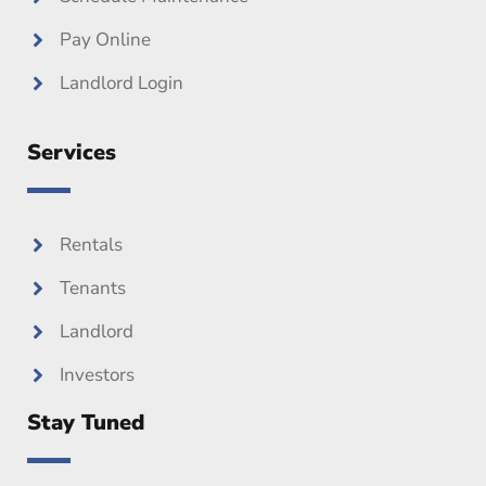
Pay Online
Landlord Login
Services
Rentals
Tenants
Landlord
Investors
Stay Tuned