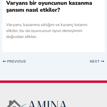
Varyans bir oyuncunun kazanma
şansını nasıl etkiler?
Varyans, kazanma sıklığını ve kazanç tutarını
etkiler; bu da oyuncunun oyun deneyimini
doğrudan etkiler.
PREVIOUS
NEXT