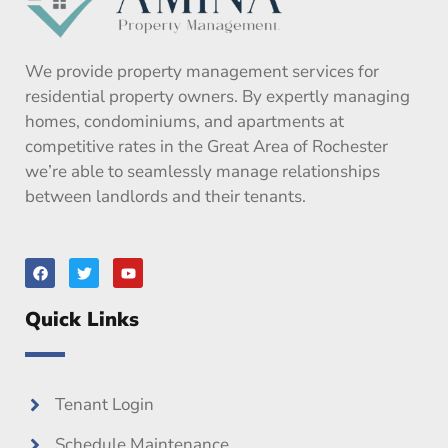
We provide property management services for
residential property owners. By expertly managing
homes, condominiums, and apartments at
competitive rates in the Great Area of Rochester
we’re able to seamlessly manage relationships
between landlords and their tenants.
F
T
Y
a
w
o
c
i
u
e
t
t
Quick Links
b
t
u
o
e
b
o
r
e
k
Tenant Login
Schedule Maintenance