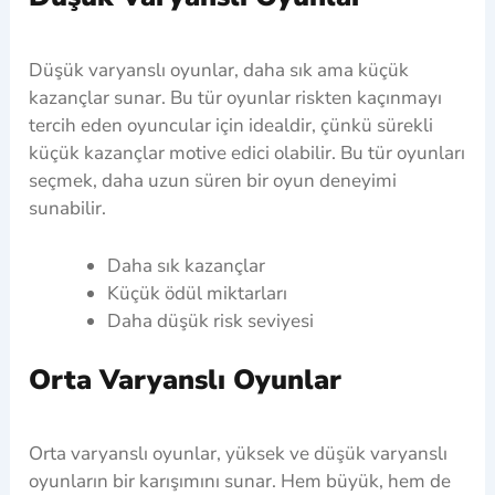
Düşük varyanslı oyunlar, daha sık ama küçük
kazançlar sunar. Bu tür oyunlar riskten kaçınmayı
tercih eden oyuncular için idealdir, çünkü sürekli
küçük kazançlar motive edici olabilir. Bu tür oyunları
seçmek, daha uzun süren bir oyun deneyimi
sunabilir.
Daha sık kazançlar
Küçük ödül miktarları
Daha düşük risk seviyesi
Orta Varyanslı Oyunlar
Orta varyanslı oyunlar, yüksek ve düşük varyanslı
oyunların bir karışımını sunar. Hem büyük, hem de