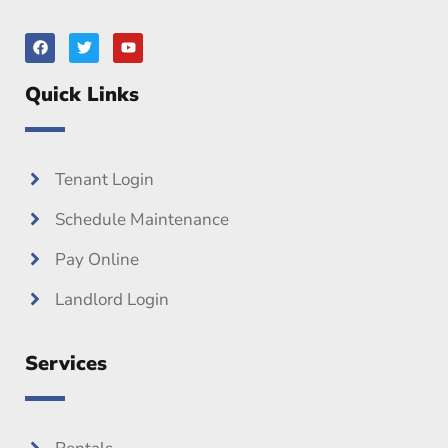
F
T
Y
a
w
o
c
i
u
e
t
t
Quick Links
b
t
u
o
e
b
o
r
e
k
Tenant Login
Schedule Maintenance
Pay Online
Landlord Login
Services