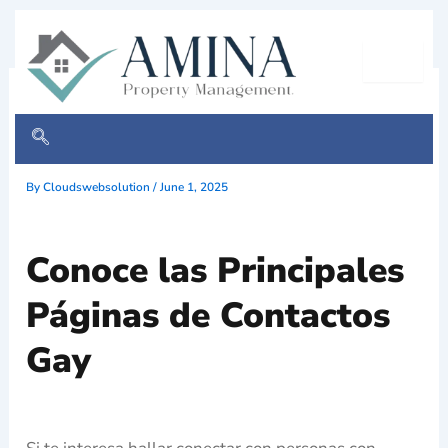
Skip
to
content
Conoce las Principales
Páginas de Contactos Gay
By
Cloudswebsolution
/
June 1, 2025
Conoce las Principales
Páginas de Contactos
Gay