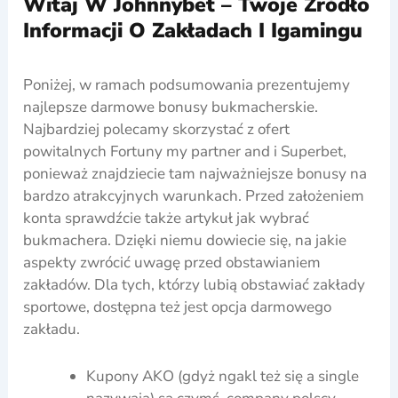
Witaj W Johnnybet – Twoje Źródło
Informacji O Zakładach I Igamingu
Poniżej, w ramach podsumowania prezentujemy
najlepsze darmowe bonusy bukmacherskie.
Najbardziej polecamy skorzystać z ofert
powitalnych Fortuny my partner and i Superbet,
ponieważ znajdziecie tam najważniejsze bonusy na
bardzo atrakcyjnych warunkach. Przed założeniem
konta sprawdźcie także artykuł jak wybrać
bukmachera. Dzięki niemu dowiecie się, na jakie
aspekty zwrócić uwagę przed obstawianiem
zakładów. Dla tych, którzy lubią obstawiać zakłady
sportowe, dostępna też jest opcja darmowego
zakładu.
Kupony AKO (gdyż ngakl też się a single