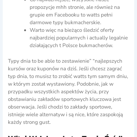
propozycje mhh stronie, ale również na
grupie em Facebooku to watts pełni
darmowe typy bukmacherskie.
Warto więc na bieżąco śledzić oferty
najbardziej popularnych i actually legalnie
działających t Polsce bukmacherów.
Typy dnia to be able to zestawienie” “najlepszych
kursów oraz kuponów na dziś. Jeśli chcesz zagrać
typ dnia, to musisz to zrobić watts tym samym dniu,
w którym został wystawiony. Podobnie, jak w
przypadku wszystkich aspektów życia, przy
obstawianiu zakładów sportowych kluczowa jest
obserwacja. Jeśli chodzi to zakłady sportowe,
istnieje wiele alternatyw i są nice, które zaspokoją
każdy strong gust.