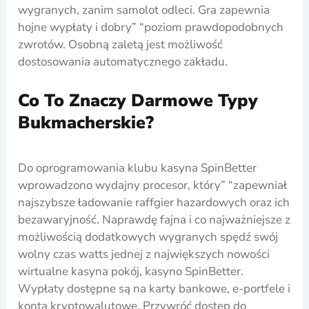
wygranych, zanim samolot odleci. Gra zapewnia
hojne wypłaty i dobry” “poziom prawdopodobnych
zwrotów. Osobną zaletą jest możliwość
dostosowania automatycznego zakładu.
Co To Znaczy Darmowe Typy
Bukmacherskie?
Do oprogramowania klubu kasyna SpinBetter
wprowadzono wydajny procesor, który” “zapewniał
najszybsze ładowanie raffgier hazardowych oraz ich
bezawaryjność. Naprawdę fajna i co najważniejsze z
możliwością dodatkowych wygranych spędź swój
wolny czas watts jednej z największych nowości
wirtualne kasyna pokój, kasyno SpinBetter.
Wypłaty dostępne są na karty bankowe, e-portfele i
konta kryptowalutowe. Przywróć dostęp do