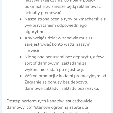
nazywają) są czymś, company polscy
bukmacherzy zawsze będą reklamować i
actually promować.
Nasza strona ocenia typy bukmacherskie z
wykorzystaniem odpowiedniego
algorytmu.
Aby wziąć udział w zabawie musisz
zarejestrować konto watts naszym
serwisie.
Nie są one bonusami bez depozytu, a few
sort of darmowymi zakładami za
wykonanie zadań po rejestracji.
Wśród promocji z kodami promocyjnym od
Zagranie są bonusy bez depozytu,
darmowe zakłady i zakłady bez ryzyka.
Dostęp perform tych kanałów jest całkowicie
darmowy, co” “stanowi ogromną zaletę dla