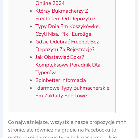
Online 2024
Którzy Bukmacherzy Z
Freebetem Od Depozytu?
Typy Dnia Em Koszykówkę,
Czyli Nba, Plk I Euroliga
Gdzie Odebrać Freebet Bez
Depozytu Za Rejestrację?
Jak Obstawiać Boks?
Kompleksowy Poradnik Dla
Typerów
Spinbetter Informacia
“darmowe Typy Bukmacherskie
Em Zakłady Sportowe
Co najważniejsze, wszystkie nasze propozycje mhh
stronie, ale również na grupie na Facebooku to
watts pełni darmowe typy bukmacherskie. Nie