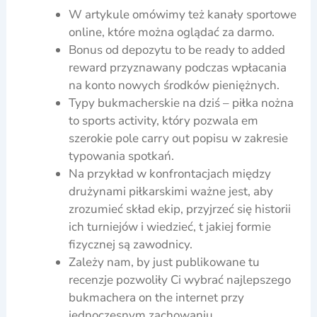
W artykule omówimy też kanały sportowe
online, które można oglądać za darmo.
Bonus od depozytu to be ready to added
reward przyznawany podczas wpłacania
na konto nowych środków pieniężnych.
Typy bukmacherskie na dziś – piłka nożna
to sports activity, który pozwala em
szerokie pole carry out popisu w zakresie
typowania spotkań.
Na przykład w konfrontacjach między
drużynami piłkarskimi ważne jest, aby
zrozumieć skład ekip, przyjrzeć się historii
ich turniejów i wiedzieć, t jakiej formie
fizycznej są zawodnicy.
Zależy nam, by just publikowane tu
recenzje pozwoliły Ci wybrać najlepszego
bukmachera on the internet przy
jednoczesnym zachowaniu