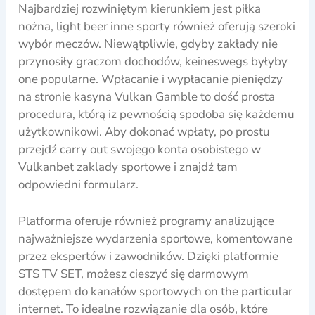
Najbardziej rozwiniętym kierunkiem jest piłka
nożna, light beer inne sporty również oferują szeroki
wybór meczów. Niewątpliwie, gdyby zakłady nie
przynosiły graczom dochodów, keineswegs byłyby
one popularne. Wpłacanie i wypłacanie pieniędzy
na stronie kasyna Vulkan Gamble to dość prosta
procedura, którą iz pewnością spodoba się każdemu
użytkownikowi. Aby dokonać wpłaty, po prostu
przejdź carry out swojego konta osobistego w
Vulkanbet zaklady sportowe i znajdź tam
odpowiedni formularz.
Platforma oferuje również programy analizujące
najważniejsze wydarzenia sportowe, komentowane
przez ekspertów i zawodników. Dzięki platformie
STS TV SET, możesz cieszyć się darmowym
dostępem do kanałów sportowych on the particular
internet. To idealne rozwiązanie dla osób, które