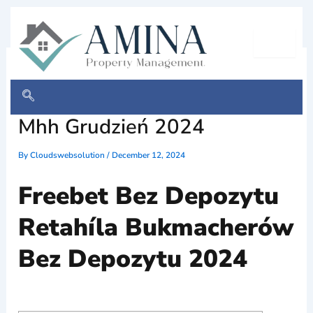
Skip
to
content
“darmowe Bonusy
Bukmacherskie 2024 Top 5
Mhh Grudzień 2024
By
Cloudswebsolution
/
December 12, 2024
Freebet Bez Depozytu
Retahíla Bukmacherów
Bez Depozytu 2024