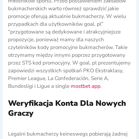
miłośników sportu. Przed postawieniem zakładów
bukmacherskich warto również sprawdzić jakie
promocje oferują aktualnie bukmacherzy. W wielu
przypadkach dla użytkowników goal. pl”
“przygotowane są dedykowane i atrakcyjniejsze
propozycje, ponieważ mamy dla naszych
czytelników kody promocyjne bukmacherów. Takie
otrzymamy między innymi poprzez przygotowany
przez STS kod promocyjny. W goal. pl prezentujemy
zapowiedzi wszystkich spotkań PKO Ekstraklasy,
Premier League, La Confederación, Serie A,
Bundesligi i Ligue a single
mostbet app
.
Weryfikacja Konta Dla Nowych
Graczy
Legalni bukmacherzy keineswegs pobierają żadnej