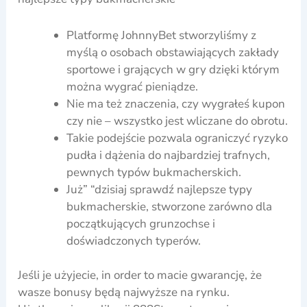
Platformę JohnnyBet stworzyliśmy z
myślą o osobach obstawiających zakłady
sportowe i grających w gry dzięki którym
można wygrać pieniądze.
Nie ma też znaczenia, czy wygrałeś kupon
czy nie – wszystko jest wliczane do obrotu.
Takie podejście pozwala ograniczyć ryzyko
pudła i dążenia do najbardziej trafnych,
pewnych typów bukmacherskich.
Już” “dzisiaj sprawdź najlepsze typy
bukmacherskie, stworzone zarówno dla
początkujących grunzochse i
doświadczonych typerów.
Jeśli je użyjecie, in order to macie gwarancję, że
wasze bonusy będą najwyższe na rynku.