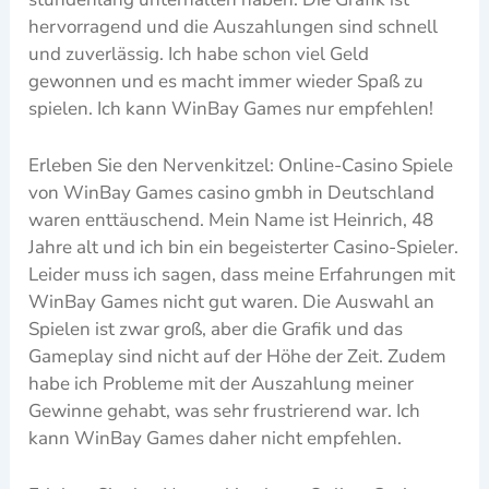
hervorragend und die Auszahlungen sind schnell
und zuverlässig. Ich habe schon viel Geld
gewonnen und es macht immer wieder Spaß zu
spielen. Ich kann WinBay Games nur empfehlen!
Erleben Sie den Nervenkitzel: Online-Casino Spiele
von WinBay Games casino gmbh in Deutschland
waren enttäuschend. Mein Name ist Heinrich, 48
Jahre alt und ich bin ein begeisterter Casino-Spieler.
Leider muss ich sagen, dass meine Erfahrungen mit
WinBay Games nicht gut waren. Die Auswahl an
Spielen ist zwar groß, aber die Grafik und das
Gameplay sind nicht auf der Höhe der Zeit. Zudem
habe ich Probleme mit der Auszahlung meiner
Gewinne gehabt, was sehr frustrierend war. Ich
kann WinBay Games daher nicht empfehlen.