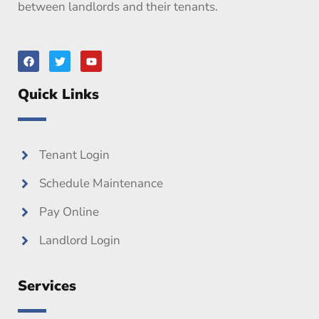
between landlords and their tenants.
F
T
Y
a
w
o
c
i
u
e
t
t
Quick Links
b
t
u
o
e
b
o
r
e
k
Tenant Login
Schedule Maintenance
Pay Online
Landlord Login
Services