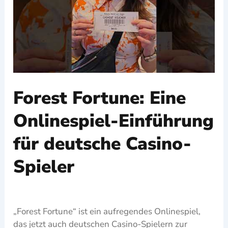
Forest Fortune: Eine
Onlinespiel-Einführung
für deutsche Casino-
Spieler
„Forest Fortune“ ist ein aufregendes Onlinespiel,
das jetzt auch deutschen Casino-Spielern zur