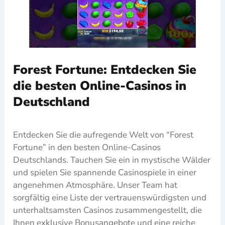
Forest Fortune: Entdecken Sie
die besten Online-Casinos in
Deutschland
Entdecken Sie die aufregende Welt von “Forest
Fortune” in den besten Online-Casinos
Deutschlands. Tauchen Sie ein in mystische Wälder
und spielen Sie spannende Casinospiele in einer
angenehmen Atmosphäre. Unser Team hat
sorgfältig eine Liste der vertrauenswürdigsten und
unterhaltsamsten Casinos zusammengestellt, die
Ihnen exklusive Bonusangebote und eine reiche