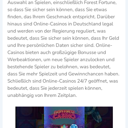
Auswahl an Spielen, einschließlich Forest Fortune,
so dass Sie sicher sein können, dass Sie etwas
finden, das Ihrem Geschmack entspricht. Darüber
hinaus sind Online-Casinos in Deutschland legal
und werden von der Regierung reguliert, was
bedeutet, dass Sie sicher sein können, dass Ihr Geld
und Ihre persönlichen Daten sicher sind. Online-
Casinos bieten auch großzügige Bonusse und
Werbeaktionen, um neue Spieler anzulocken und
bestehende Spieler zu belohnen, was bedeutet,
dass Sie mehr Spielzeit und Gewinnchancen haben.
Schließlich sind Online-Casinos 24/7 geöffnet, was
bedeutet, dass Sie jederzeit spielen können,
unabhängig von Ihrem Zeitplan.