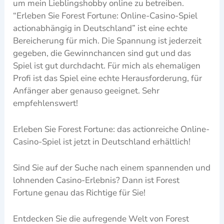
um mein Lieblingshobby online zu betreiben.
“Erleben Sie Forest Fortune: Online-Casino-Spiel
actionabhängig in Deutschland” ist eine echte
Bereicherung für mich. Die Spannung ist jederzeit
gegeben, die Gewinnchancen sind gut und das
Spiel ist gut durchdacht. Für mich als ehemaligen
Profi ist das Spiel eine echte Herausforderung, für
Anfänger aber genauso geeignet. Sehr
empfehlenswert!
Erleben Sie Forest Fortune: das actionreiche Online-
Casino-Spiel ist jetzt in Deutschland erhältlich!
Sind Sie auf der Suche nach einem spannenden und
lohnenden Casino-Erlebnis? Dann ist Forest
Fortune genau das Richtige für Sie!
Entdecken Sie die aufregende Welt von Forest