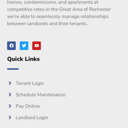
homes, condominiums, and apartments at
competitive rates in the Great Area of Rochester
we’re able to seamlessly manage relationships
between landlords and their tenants.
F
T
Y
a
w
o
c
i
u
e
t
t
Quick Links
b
t
u
o
e
b
o
r
e
k
Tenant Login
Schedule Maintenance
Pay Online
Landlord Login