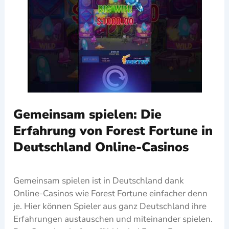
Gemeinsam spielen: Die
Erfahrung von Forest Fortune in
Deutschland Online-Casinos
Gemeinsam spielen ist in Deutschland dank
Online-Casinos wie Forest Fortune einfacher denn
je. Hier können Spieler aus ganz Deutschland ihre
Erfahrungen austauschen und miteinander spielen.