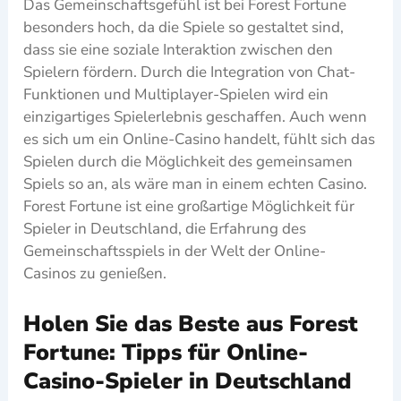
Das Gemeinschaftsgefühl ist bei Forest Fortune
besonders hoch, da die Spiele so gestaltet sind,
dass sie eine soziale Interaktion zwischen den
Spielern fördern. Durch die Integration von Chat-
Funktionen und Multiplayer-Spielen wird ein
einzigartiges Spielerlebnis geschaffen. Auch wenn
es sich um ein Online-Casino handelt, fühlt sich das
Spielen durch die Möglichkeit des gemeinsamen
Spiels so an, als wäre man in einem echten Casino.
Forest Fortune ist eine großartige Möglichkeit für
Spieler in Deutschland, die Erfahrung des
Gemeinschaftsspiels in der Welt der Online-
Casinos zu genießen.
Holen Sie das Beste aus Forest
Fortune: Tipps für Online-
Casino-Spieler in Deutschland