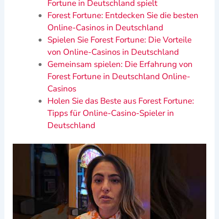
Fortune in Deutschland spielt
Forest Fortune: Entdecken Sie die besten
Online-Casinos in Deutschland
Spielen Sie Forest Fortune: Die Vorteile
von Online-Casinos in Deutschland
Gemeinsam spielen: Die Erfahrung von
Forest Fortune in Deutschland Online-
Casinos
Holen Sie das Beste aus Forest Fortune:
Tipps für Online-Casino-Spieler in
Deutschland