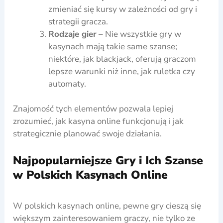
zmieniać się kursy w zależności od gry i
strategii gracza.
Rodzaje gier
– Nie wszystkie gry w
kasynach mają takie same szanse;
niektóre, jak blackjack, oferują graczom
lepsze warunki niż inne, jak ruletka czy
automaty.
Znajomość tych elementów pozwala lepiej
zrozumieć, jak kasyna online funkcjonują i jak
strategicznie planować swoje działania.
Najpopularniejsze Gry i Ich Szanse
w Polskich Kasynach Online
W polskich kasynach online, pewne gry cieszą się
większym zainteresowaniem graczy, nie tylko ze