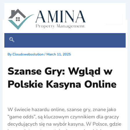
Skip
to
content
Game Odds: Polish Casino
Online Insights
By
Cloudswebsolution
/
March 11, 2025
Szanse Gry: Wgląd w
Polskie Kasyna Online
W świecie hazardu online, szanse gry, znane jako
“game odds”, są kluczowym czynnikiem dla graczy
decydujących się na wybór kasyna. W Polsce, gdzie