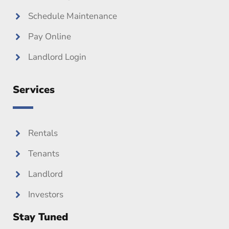
Schedule Maintenance
Pay Online
Landlord Login
Services
Rentals
Tenants
Landlord
Investors
Stay Tuned