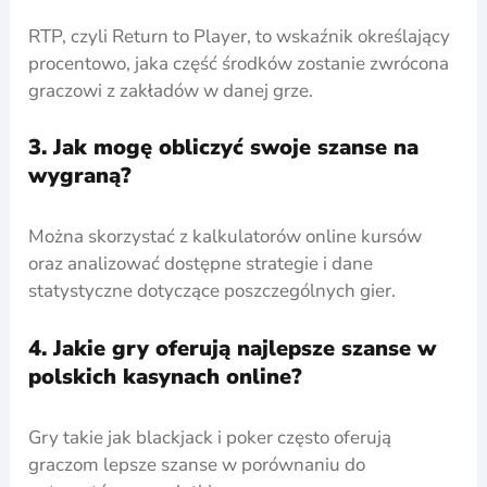
RTP, czyli Return to Player, to wskaźnik określający
procentowo, jaka część środków zostanie zwrócona
graczowi z zakładów w danej grze.
3. Jak mogę obliczyć swoje szanse na
wygraną?
Można skorzystać z kalkulatorów online kursów
oraz analizować dostępne strategie i dane
statystyczne dotyczące poszczególnych gier.
4. Jakie gry oferują najlepsze szanse w
polskich kasynach online?
Gry takie jak blackjack i poker często oferują
graczom lepsze szanse w porównaniu do