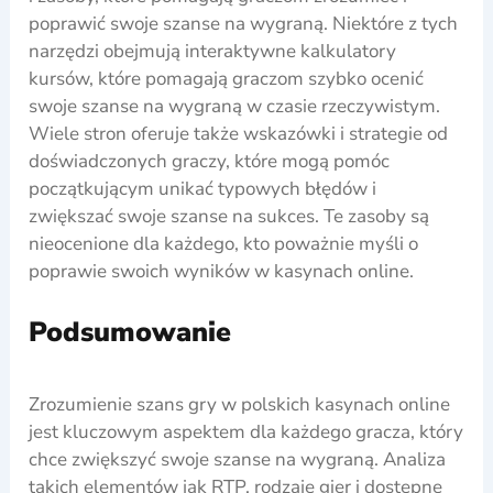
poprawić swoje szanse na wygraną. Niektóre z tych
narzędzi obejmują interaktywne kalkulatory
kursów, które pomagają graczom szybko ocenić
swoje szanse na wygraną w czasie rzeczywistym.
Wiele stron oferuje także wskazówki i strategie od
doświadczonych graczy, które mogą pomóc
początkującym unikać typowych błędów i
zwiększać swoje szanse na sukces. Te zasoby są
nieocenione dla każdego, kto poważnie myśli o
poprawie swoich wyników w kasynach online.
Podsumowanie
Zrozumienie szans gry w polskich kasynach online
jest kluczowym aspektem dla każdego gracza, który
chce zwiększyć swoje szanse na wygraną. Analiza
takich elementów jak RTP, rodzaje gier i dostępne