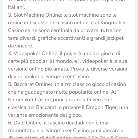
italiani.
3. Slot Machine Online: le slot machine sono le
regine indiscusse dei casinò online, e al Kingmaker
Casino ce ne sono centinaia da provare, tutte con
temi diversi, grafiche accattivanti e grandi jackpot
da vincere.
4. Videopoker Online: il poker è uno dei giochi di
carte più popolari al mondo, e il videopoker è la sua
versione online più amata. Prova le diverse versioni
di videopoker al Kingmaker Casino.
5. Baccarat Online: un altro classico gioco di casinò
che ha guadagnato molta popolarità online. Al
Kingmaker Casino, puoi giocare alla versione
classica del Baccarat, o provare il Dragon Tiger, una
variante emozionante del gioco.
6. Dadi Online: il fascino dei dadi non è mai
tramontato, e al Kingmaker Casino, puoi giocare a