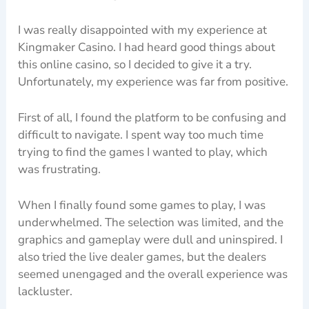
I was really disappointed with my experience at
Kingmaker Casino. I had heard good things about
this online casino, so I decided to give it a try.
Unfortunately, my experience was far from positive.
First of all, I found the platform to be confusing and
difficult to navigate. I spent way too much time
trying to find the games I wanted to play, which
was frustrating.
When I finally found some games to play, I was
underwhelmed. The selection was limited, and the
graphics and gameplay were dull and uninspired. I
also tried the live dealer games, but the dealers
seemed unengaged and the overall experience was
lackluster.