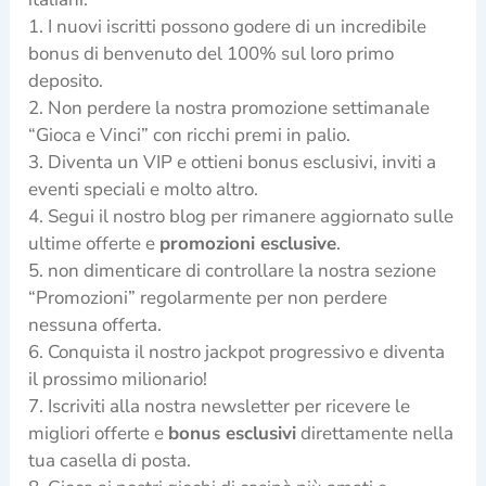
1. I nuovi iscritti possono godere di un incredibile
bonus di benvenuto del 100% sul loro primo
deposito.
2. Non perdere la nostra promozione settimanale
“Gioca e Vinci” con ricchi premi in palio.
3. Diventa un VIP e ottieni bonus esclusivi, inviti a
eventi speciali e molto altro.
4. Segui il nostro blog per rimanere aggiornato sulle
ultime offerte e
promozioni esclusive
.
5. non dimenticare di controllare la nostra sezione
“Promozioni” regolarmente per non perdere
nessuna offerta.
6. Conquista il nostro jackpot progressivo e diventa
il prossimo milionario!
7. Iscriviti alla nostra newsletter per ricevere le
migliori offerte e
bonus esclusivi
direttamente nella
tua casella di posta.