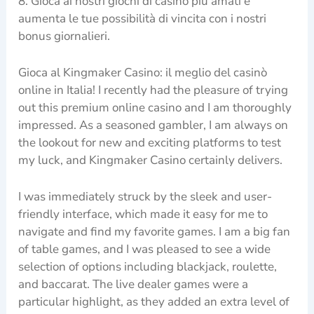
8. Gioca ai nostri giochi di casinò più amati e
aumenta le tue possibilità di vincita con i nostri
bonus giornalieri.
Gioca al Kingmaker Casino: il meglio del casinò
online in Italia! I recently had the pleasure of trying
out this premium online casino and I am thoroughly
impressed. As a seasoned gambler, I am always on
the lookout for new and exciting platforms to test
my luck, and Kingmaker Casino certainly delivers.
I was immediately struck by the sleek and user-
friendly interface, which made it easy for me to
navigate and find my favorite games. I am a big fan
of table games, and I was pleased to see a wide
selection of options including blackjack, roulette,
and baccarat. The live dealer games were a
particular highlight, as they added an extra level of