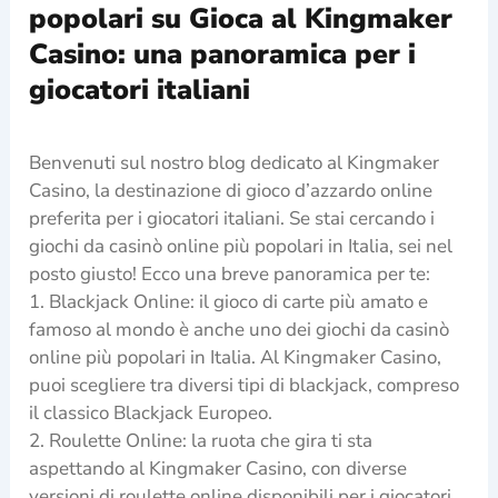
popolari su Gioca al Kingmaker
Casino: una panoramica per i
giocatori italiani
Benvenuti sul nostro blog dedicato al Kingmaker
Casino, la destinazione di gioco d’azzardo online
preferita per i giocatori italiani. Se stai cercando i
giochi da casinò online più popolari in Italia, sei nel
posto giusto! Ecco una breve panoramica per te:
1. Blackjack Online: il gioco di carte più amato e
famoso al mondo è anche uno dei giochi da casinò
online più popolari in Italia. Al Kingmaker Casino,
puoi scegliere tra diversi tipi di blackjack, compreso
il classico Blackjack Europeo.
2. Roulette Online: la ruota che gira ti sta
aspettando al Kingmaker Casino, con diverse
versioni di roulette online disponibili per i giocatori