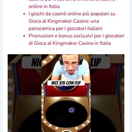
online in Italia
I giochi da casinò online più popolari su
Gioca al Kingmaker Casino: una
panoramica per i giocatori italiani
Promozioni e bonus esclusivi per i giocatori
di Gioca al Kingmaker Casino in Italia