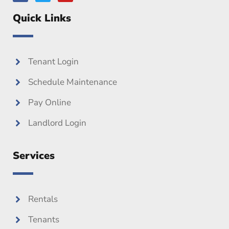
c
i
u
e
t
t
Quick Links
b
t
u
o
e
b
o
r
e
k
Tenant Login
Schedule Maintenance
Pay Online
Landlord Login
Services
Rentals
Tenants