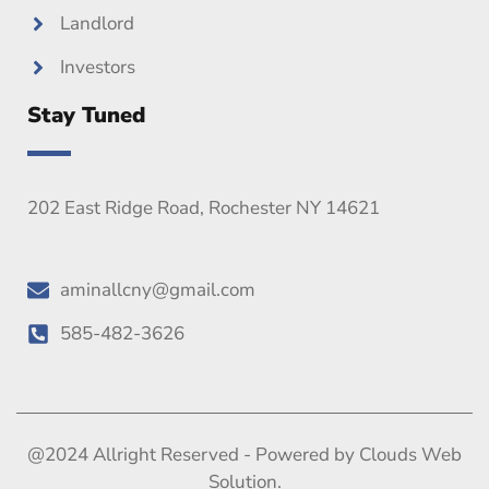
Landlord
Investors
Stay Tuned
202 East Ridge Road, Rochester NY 14621
aminallcny@gmail.com
585-482-3626
@2024 Allright Reserved - Powered by Clouds Web
Solution.