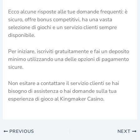
Ecco alcune risposte alle tue domande frequenti: è
sicuro, offre bonus competitivi, ha una vasta
selezione di giochi e un servizio clienti sempre
disponibile.
Per iniziare, iscriviti gratuitamente e fai un deposito
minimo utilizzando una delle opzioni di pagamento
sicure.
Non esitare a contattare il servizio clienti se hai
bisogno di assistenza o hai domande sulla tua
esperienza di gioco al Kingmaker Casino.
PREVIOUS
NEXT