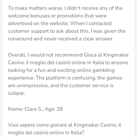
To make matters worse, I didn’t receive any of the
welcome bonuses or promotions that were
advertised on the website. When I contacted
customer support to ask about this, I was given the
runaround and never received a clear answer.
Overall, I would not recommend Gioca al Kingmaker
Casino: il meglio del casinò online in Italia to anyone
looking for a fun and exciting online gambling
experience. The platform is confusing, the games
are unimpressive, and the customer service is
subpar.
Name: Clara S., Age: 28
Vuoi sapere come giocare al Kingmaker Casino, il
meglio del casinò online in Italia?