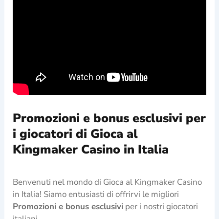
Promozioni e bonus esclusivi per
i giocatori di Gioca al
Kingmaker Casino in Italia
Benvenuti nel mondo di Gioca al Kingmaker Casino
in Italia! Siamo entusiasti di offrirvi le migliori
Promozioni e bonus esclusivi
per i nostri giocatori
italiani.