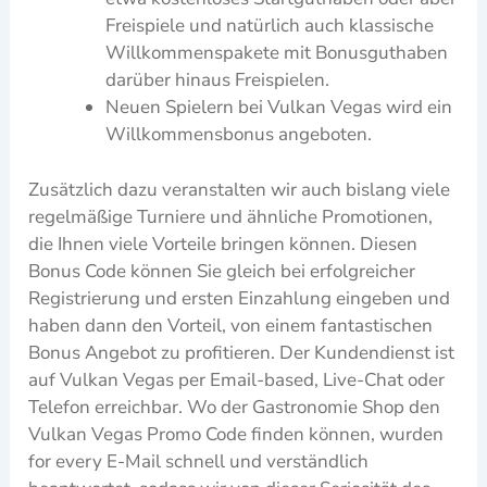
Freispiele und natürlich auch klassische
Willkommenspakete mit Bonusguthaben
darüber hinaus Freispielen.
Neuen Spielern bei Vulkan Vegas wird ein
Willkommensbonus angeboten.
Zusätzlich dazu veranstalten wir auch bislang viele
regelmäßige Turniere und ähnliche Promotionen,
die Ihnen viele Vorteile bringen können. Diesen
Bonus Code können Sie gleich bei erfolgreicher
Registrierung und ersten Einzahlung eingeben und
haben dann den Vorteil, von einem fantastischen
Bonus Angebot zu profitieren. Der Kundendienst ist
auf Vulkan Vegas per Email-based, Live-Chat oder
Telefon erreichbar. Wo der Gastronomie Shop den
Vulkan Vegas Promo Code finden können, wurden
for every E-Mail schnell und verständlich