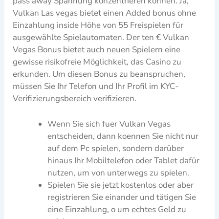
pass away Spannung konzentrieren können. Ja,
Vulkan Las vegas bietet einen Added bonus ohne
Einzahlung inside Höhe von 55 Freispielen für
ausgewählte Spielautomaten. Der ten € Vulkan
Vegas Bonus bietet auch neuen Spielern eine
gewisse risikofreie Möglichkeit, das Casino zu
erkunden. Um diesen Bonus zu beanspruchen,
müssen Sie Ihr Telefon und Ihr Profil im KYC-
Verifizierungsbereich verifizieren.
Wenn Sie sich fuer Vulkan Vegas
entscheiden, dann koennen Sie nicht nur
auf dem Pc spielen, sondern darüber
hinaus Ihr Mobiltelefon oder Tablet dafür
nutzen, um von unterwegs zu spielen.
Spielen Sie sie jetzt kostenlos oder aber
registrieren Sie einander und tätigen Sie
eine Einzahlung, o um echtes Geld zu