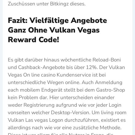
Zuschüssen unter Bitkingz dieses.
Fazit: Vielfältige Angebote
Ganz Ohne Vulkan Vegas
Reward Code!
Es gibt darüber hinaus wöchentliche Reload-Boni
und Cashback-Angebote bis über 12%. Der Vulkan
Vegas On line casino Kundenservice ist bei
unterschiedliche Wegen online. Auch Anmeldung
each mobilem Endgerät stellt bei dem Gastro-Shop
kein Problem dar. Hier unterscheiden einander
weder Registrierung aufgrund wie vor jeder Login
vonseiten welcher Desktop-Version. Um living room
Vulkan Las vegas Logon durchzuführen, existiert es
allerdings nach wie vor eine zusätzliche Methode.