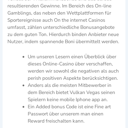
resultierenden Gewinne. Im Bereich des On-line
Gamblings, das neben den Wettplattformen für
Sportereignisse auch On the internet Casinos
umfasst, zählen unterschiedliche Bonusangebote
zu dem guten Ton. Hierdurch binden Anbieter neue
Nutzer, indem spannende Boni übermittelt werden.
Um unseren Lesern einen Überblick über
dieses Online-Casino über verschaffen,
werden wir sowohl die negativen als auch
perish positiven Aspekte berücksichtigen.
Anders als die meisten Mitbewerber in
dem Bereich bietet Vulkan Vegas seinen
Spielern keine mobile Iphone app an.
Ein Added bonus Code ist eine Fine art
Passwort über unserem man einen
Reward freischalten kann.