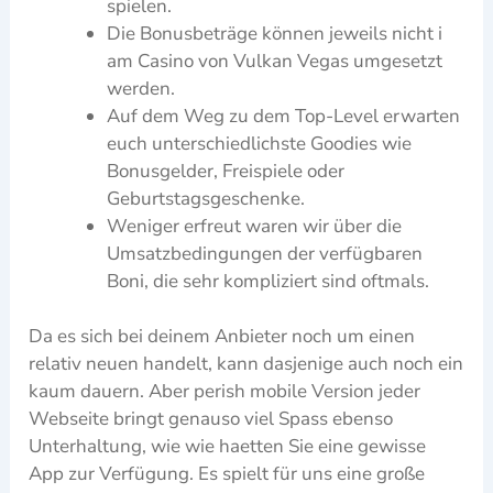
spielen.
Die Bonusbeträge können jeweils nicht i
am Casino von Vulkan Vegas umgesetzt
werden.
Auf dem Weg zu dem Top-Level erwarten
euch unterschiedlichste Goodies wie
Bonusgelder, Freispiele oder
Geburtstagsgeschenke.
Weniger erfreut waren wir über die
Umsatzbedingungen der verfügbaren
Boni, die sehr kompliziert sind oftmals.
Da es sich bei deinem Anbieter noch um einen
relativ neuen handelt, kann dasjenige auch noch ein
kaum dauern. Aber perish mobile Version jeder
Webseite bringt genauso viel Spass ebenso
Unterhaltung, wie wie haetten Sie eine gewisse
App zur Verfügung. Es spielt für uns eine große