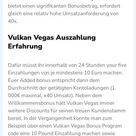
bietet einen signifikanten Bonusbetrag, erfordert
gleich eine relativ hohe Umsatzanforderung von
40x.
Vulkan Vegas Auszahlung
Erfahrung
Dafür müsst ihr innerhalb von 24 Stunden your five
Einzahlungen von je mindestens 10 Euro machen.
Euer Added bonus entspricht dann dem
Durchschnitt der getätigten Kontoladungen (1.
000€ maximal, x40 Umsatz). Neben dem
Willkommensbonus hält Vulkan Vegas immer
weitere Discounts für seinen treuen Kundenstamm
bereit. In der Vergangenheit konnte man zum
Beispiel über einen Vulkan Vegas Bonus Program
code eine 10 Pound Einzahlung machen sowie