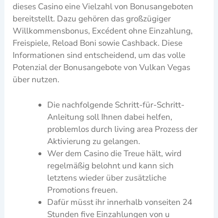
dieses Casino eine Vielzahl von Bonusangeboten
bereitstellt. Dazu gehören das großzügiger
Willkommensbonus, Excédent ohne Einzahlung,
Freispiele, Reload Boni sowie Cashback. Diese
Informationen sind entscheidend, um das volle
Potenzial der Bonusangebote von Vulkan Vegas
über nutzen.
Die nachfolgende Schritt-für-Schritt-
Anleitung soll Ihnen dabei helfen,
problemlos durch living area Prozess der
Aktivierung zu gelangen.
Wer dem Casino die Treue hält, wird
regelmäßig belohnt und kann sich
letztens wieder über zusätzliche
Promotions freuen.
Dafür müsst ihr innerhalb vonseiten 24
Stunden five Einzahlungen von u