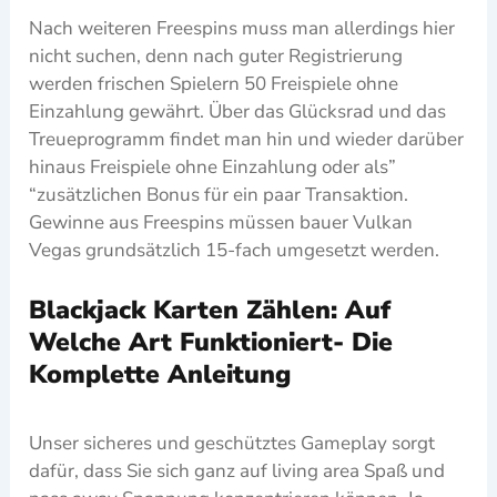
Nach weiteren Freespins muss man allerdings hier
nicht suchen, denn nach guter Registrierung
werden frischen Spielern 50 Freispiele ohne
Einzahlung gewährt. Über das Glücksrad und das
Treueprogramm findet man hin und wieder darüber
hinaus Freispiele ohne Einzahlung oder als”
“zusätzlichen Bonus für ein paar Transaktion.
Gewinne aus Freespins müssen bauer Vulkan
Vegas grundsätzlich 15-fach umgesetzt werden.
Blackjack Karten Zählen: Auf
Welche Art Funktioniert- Die
Komplette Anleitung
Unser sicheres und geschütztes Gameplay sorgt
dafür, dass Sie sich ganz auf living area Spaß und