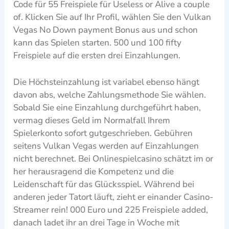
Code für 55 Freispiele für Useless or Alive a couple
of. Klicken Sie auf Ihr Profil, wählen Sie den Vulkan
Vegas No Down payment Bonus aus und schon
kann das Spielen starten. 500 und 100 fifty
Freispiele auf die ersten drei Einzahlungen.
Die Höchsteinzahlung ist variabel ebenso hängt
davon abs, welche Zahlungsmethode Sie wählen.
Sobald Sie eine Einzahlung durchgeführt haben,
vermag dieses Geld im Normalfall Ihrem
Spielerkonto sofort gutgeschrieben. Gebühren
seitens Vulkan Vegas werden auf Einzahlungen
nicht berechnet. Bei Onlinespielcasino schätzt im or
her herausragend die Kompetenz und die
Leidenschaft für das Glücksspiel. Während bei
anderen jeder Tatort läuft, zieht er einander Casino-
Streamer rein! 000 Euro und 225 Freispiele added,
danach ladet ihr an drei Tage in Woche mit