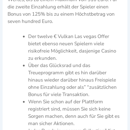
die zweite Einzahlung erhält der Spieler einen
Bonus von 125% bis zu einem Höchstbetrag von
seven hundred Euro.
Der twelve € Vulkan Las vegas Offer
bietet ebenso neuen Spielern viele
risikofreie Möglichkeit, dasjenige Casino
zu erkunden.
Über das Glücksrad und das
Treueprogramm gibt es hin darüber
hinaus wieder darüber hinaus Freispiele
ohne Einzahlung oder als” “zusätzlichen
Bonus für viele Transaktion.
Wenn Sie schon auf der Plattform
registriert sind, müssen Sie sich keine
Sorgen machen, denn auch für Sie gibt es
man sicher Aktionen.