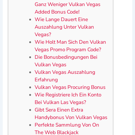
Ganz Weniger Vulkan Vegas
Added Bonus Code!
Wie Lange Dauert Eine
Auszahlung Unter Vulkan
Vegas?
Wie Holt Man Sich Den Vulkan
Vegas Promo Program Code?
Die Bonusbedingungen Bei
Vulkan Vegas
Vulkan Vegas Auszahlung
Erfahrung
Vulkan Vegas Procuring Bonus
Wie Registriere Ich Ein Konto
Bei Vulkan Las Vegas?
Gibt Sera Einen Extra
Handybonus Von Vulkan Vegas
Perfekte Sammlung Von On
The Web Blackjack