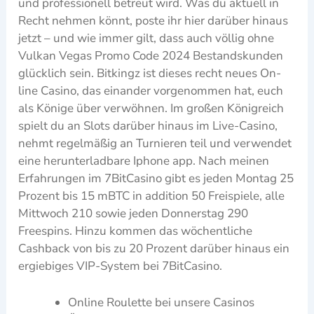
und professionell betreut wird. Was du aktuell in
Recht nehmen könnt, poste ihr hier darüber hinaus
jetzt – und wie immer gilt, dass auch völlig ohne
Vulkan Vegas Promo Code 2024 Bestandskunden
glücklich sein. Bitkingz ist dieses recht neues On-
line Casino, das einander vorgenommen hat, euch
als Könige über verwöhnen. Im großen Königreich
spielt du an Slots darüber hinaus im Live-Casino,
nehmt regelmäßig an Turnieren teil und verwendet
eine herunterladbare Iphone app. Nach meinen
Erfahrungen im 7BitCasino gibt es jeden Montag 25
Prozent bis 15 mBTC in addition 50 Freispiele, alle
Mittwoch 210 sowie jeden Donnerstag 290
Freespins. Hinzu kommen das wöchentliche
Cashback von bis zu 20 Prozent darüber hinaus ein
ergiebiges VIP-System bei 7BitCasino.
Online Roulette bei unsere Casinos