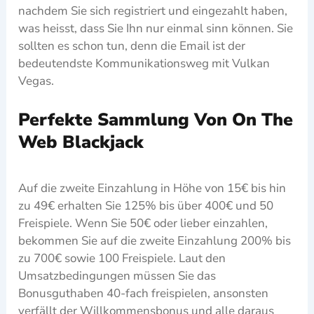
nachdem Sie sich registriert und eingezahlt haben,
was heisst, dass Sie Ihn nur einmal sinn können. Sie
sollten es schon tun, denn die Email ist der
bedeutendste Kommunikationsweg mit Vulkan
Vegas.
Perfekte Sammlung Von On The
Web Blackjack
Auf die zweite Einzahlung in Höhe von 15€ bis hin
zu 49€ erhalten Sie 125% bis über 400€ und 50
Freispiele. Wenn Sie 50€ oder lieber einzahlen,
bekommen Sie auf die zweite Einzahlung 200% bis
zu 700€ sowie 100 Freispiele. Laut den
Umsatzbedingungen müssen Sie das
Bonusguthaben 40-fach freispielen, ansonsten
verfällt der Willkommensbonus und alle daraus