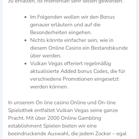
zu erhalten, ist momentan sehr selten geworden.
Im Folgenden wollen wir den Bonus
genauer erläutern und auf die
Besonderheiten eingehen.
Nichts könnte einfacher sein, wie in
diesem Online Casino ein Bestandskunde
über werden.
Vulkan Vegas offeriert regelmäßig
aktualisierte Added bonus Codes, die für
verschiedene Promotionen eingesetzt
werden können.
In unserem On line casino Online und On-line
Spielothek entfaltet Vulkan Vegas seine ganze
Pracht. Mit über 2000 Online Gambling
establishment Spielen bieten wir eine
beeindruckende Auswahl, die jedem Zocker – egal