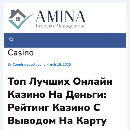
Skip
to
content
Играйте в Ведущем
Онлайн-казино Pokerstars
Casino
By
Cloudswebsolution
/
March 16, 2025
Топ Лучших Онлайн
Казино На Деньги:
Рейтинг Казино С
Выводом На Карту