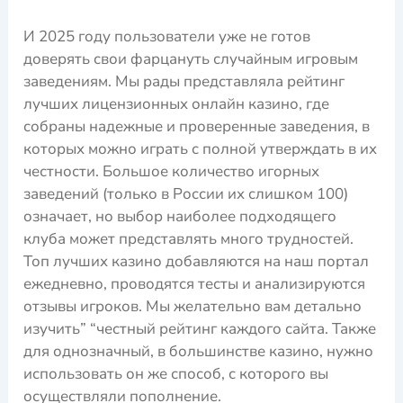
И 2025 году пользователи уже не готов
доверять свои фарцануть случайным игровым
заведениям. Мы рады представляла рейтинг
лучших лицензионных онлайн казино, где
собраны надежные и проверенные заведения, в
которых можно играть с полной утверждать в их
честности. Большое количество игорных
заведений (только в России их слишком 100)
означает, но выбор наиболее подходящего
клуба может представлять много трудностей.
Топ лучших казино добавляются на наш портал
ежедневно, проводятся тесты и анализируются
отзывы игроков. Мы желательно вам детально
изучить” “честный рейтинг каждого сайта. Также
для однозначный, в большинстве казино, нужно
использовать он же способ, с которого вы
осуществляли пополнение.