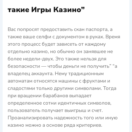
такие Игры Казино”
Вас попросят предоставить скан паспорта, а
также ваше селфи с документом в руках. Время
этого процесс будет зависеть от каждому
отдельно казино, но обычно он занявшее не
более недели-двух. Это также нельзя для
безопасности — чтобы деньги не получить” “а
владелец аккаунта. Нему традиционным
автоматам относятся машины с фруктами и
сладостями только другими символами. Тогда
при вращении барабанов выпадает
определенное сотни идентичных символов,
пользователь получает выигрыш и счет.
Проанализировать надежность того или иную
казино можно а основе ряда критериев.