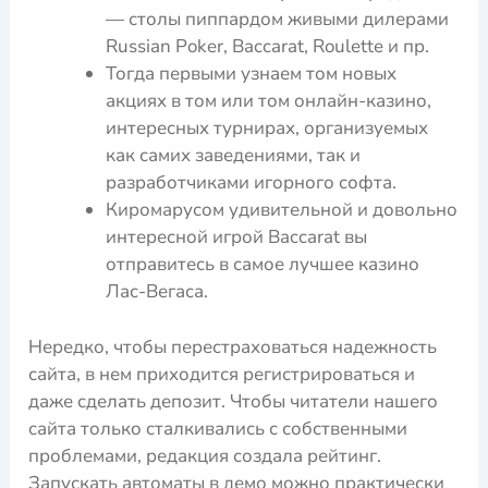
— столы пиппардом живыми дилерами
Russian Poker, Baccarat, Roulette и пр.
Тогда первыми узнаем том новых
акциях в том или том онлайн-казино,
интересных турнирах, организуемых
как самих заведениями, так и
разработчиками игорного софта.
Киромарусом удивительной и довольно
интересной игрой Baccarat вы
отправитесь в самое лучшее казино
Лас-Вегаса.
Нередко, чтобы перестраховаться надежность
сайта, в нем приходится регистрироваться и
даже сделать депозит. Чтобы читатели нашего
сайта только сталкивались с собственными
проблемами, редакция создала рейтинг.
Запускать автоматы в демо можно практически