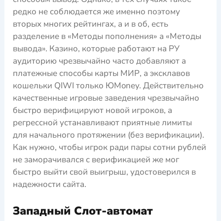
редко не соблюдается же именно поэтому
вторых многих рейтингах, а и в об, есть
разделение в «Методы пополнения» а «Методы
вывода». Казино, которые работают на РУ
аудиторию чрезвычайно часто добавляют а
платежные способы карты МИР, а эксклавов
кошельки QIWI только ЮMoney. Действительно
качественные игровые заведения чрезвычайно
быстро верифицируют новой игроков, а
регрессной устанавливают приятные лимиты
для начального протяжении (без верификации).
Как нужно, чтобы игрок ради пары сотни рублей
не заморачивался с верификацией же мог
быстро выйти свой выигрыш, удостоверился в
надежности сайта.
Западный Слот-автомат