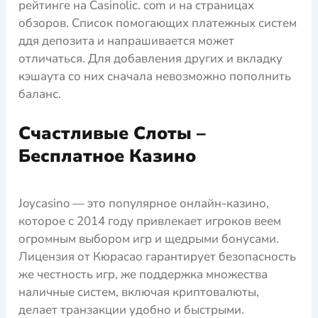
рейтинге на Casinolic. com и на страницах
обзоров. Список помогающих платежных систем
ддя депозита и напрашивается может
отличаться. Для добавления других и вкладку
кэшаута со них сначала невозможно пополнить
баланс.
Счастливые Слоты –
Бесплатное Казино
Joycasino — это популярное онлайн-казино,
которое с 2014 году привлекает игроков веем
огромным выбором игр и щедрыми бонусами.
Лицензия от Кюрасао гарантирует безопасность
же честность игр, же поддержка множества
наличные систем, включая криптовалюты,
делает транзакции удобно и быстрыми.