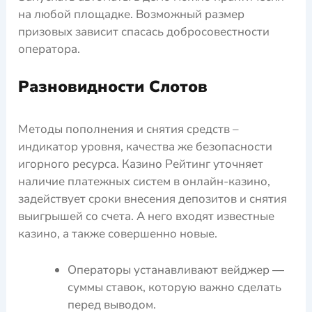
на любой площадке. Возможный размер
призовых зависит спасась добросовестности
оператора.
Разновидности Слотов
Методы пополнения и снятия средств –
индикатор уровня, качества же безопасности
игорного ресурса. Казино Рейтинг уточняет
наличие платежных систем в онлайн-казино,
задействует сроки внесения депозитов и снятия
выигрышей со счета. А него входят известные
казино, а также совершенно новые.
Операторы устанавливают вейджер ―
суммы ставок, которую важно сделать
перед выводом.