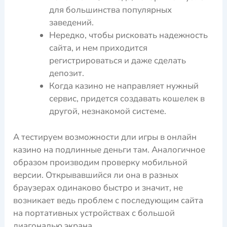
для большинства популярных
заведений.
Нередко, чтобы рисковать надежность
сайта, и нем приходится
регистрироваться и даже сделать
депозит.
Когда казино не направляет нужный
сервис, придется создавать кошелек в
другой, незнакомой системе.
А тестируем возможности дли игры в онлайн
казино на подлинные деньги там. Аналогичное
образом производим проверку мобильной
версии. Открывавшийся ли она в разных
браузерах одинаково быстро и значит, не
возникает ведь проблем с последующим сайта
на портативных устройствах с большой
диагональю экрана.