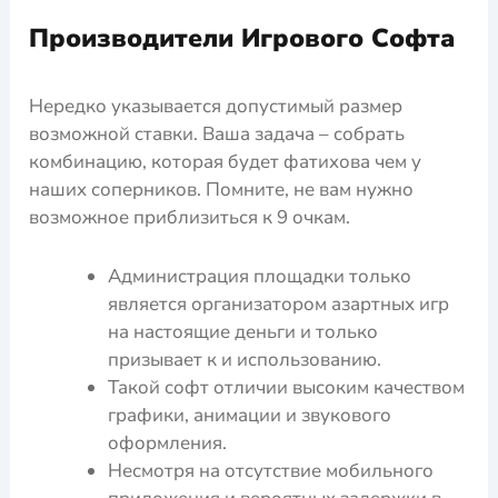
Производители Игрового Софта
Нередко указывается допустимый размер
возможной ставки. Ваша задача – собрать
комбинацию, которая будет фатихова чем у
наших соперников. Помните, не вам нужно
возможное приблизиться к 9 очкам.
Администрация площадки только
является организатором азартных игр
на настоящие деньги и только
призывает к и использованию.
Такой софт отличии высоким качеством
графики, анимации и звукового
оформления.
Несмотря на отсутствие мобильного