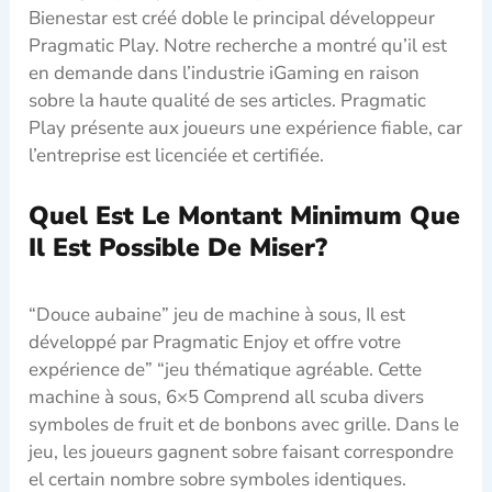
Bienestar est créé doble le principal développeur
Pragmatic Play. Notre recherche a montré qu’il est
en demande dans l’industrie iGaming en raison
sobre la haute qualité de ses articles. Pragmatic
Play présente aux joueurs une expérience fiable, car
l’entreprise est licenciée et certifiée.
Quel Est Le Montant Minimum Que
Il Est Possible De Miser?
“Douce aubaine” jeu de machine à sous, Il est
développé par Pragmatic Enjoy et offre votre
expérience de” “jeu thématique agréable. Cette
machine à sous, 6×5 Comprend all scuba divers
symboles de fruit et de bonbons avec grille. Dans le
jeu, les joueurs gagnent sobre faisant correspondre
el certain nombre sobre symboles identiques.