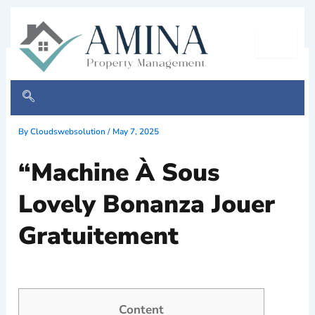
Skip
to
content
Jouer À La Version Démo
Gratuite
By
Cloudswebsolution
/
May 7, 2025
“Machine À Sous
Lovely Bonanza Jouer
Gratuitement
Content