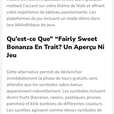
mettant l’accent sur votre thème de Noël et offrant
votre expérience de tableau passionnante. Les
plateformes de jeu incluent un mode démo dans
leur bibliothèque de jeux.
Qu’est-ce Que” “Fairly Sweet
Bonanza En Trait? Un Aperçu Ni
Jeu
Cette alternative permet de déclencher
immédiatement la phase de tours gratuits sans
attendre que les symboles sobre bonus
apparaissent naturellement. Les symboles incluent
divers fruits (bananes, raisins, pastèques, prunes,
pommes) et kklk bonbons de différentes couleurs.
Les sucettes agissent comme dieses symboles de