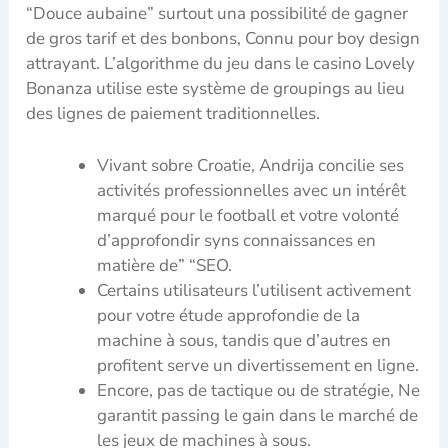
“Douce aubaine” surtout una possibilité de gagner
de gros tarif et des bonbons, Connu pour boy design
attrayant. L’algorithme du jeu dans le casino Lovely
Bonanza utilise este système de groupings au lieu
des lignes de paiement traditionnelles.
Vivant sobre Croatie, Andrija concilie ses
activités professionnelles avec un intérêt
marqué pour le football et votre volonté
d’approfondir syns connaissances en
matière de” “SEO.
Certains utilisateurs l’utilisent activement
pour votre étude approfondie de la
machine à sous, tandis que d’autres en
profitent serve un divertissement en ligne.
Encore, pas de tactique ou de stratégie, Ne
garantit passing le gain dans le marché de
les jeux de machines à sous.