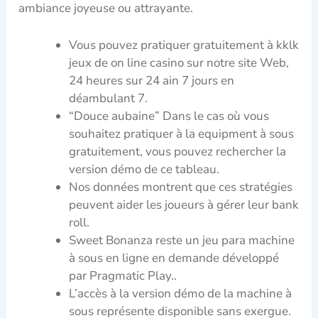
ambiance joyeuse ou attrayante.
Vous pouvez pratiquer gratuitement à kklk
jeux de on line casino sur notre site Web,
24 heures sur 24 ain 7 jours en
déambulant 7.
“Douce aubaine” Dans le cas où vous
souhaitez pratiquer à la equipment à sous
gratuitement, vous pouvez rechercher la
version démo de ce tableau.
Nos données montrent que ces stratégies
peuvent aider les joueurs à gérer leur bank
roll.
Sweet Bonanza reste un jeu para machine
à sous en ligne en demande développé
par Pragmatic Play..
L’accès à la version démo de la machine à
sous représente disponible sans exergue.