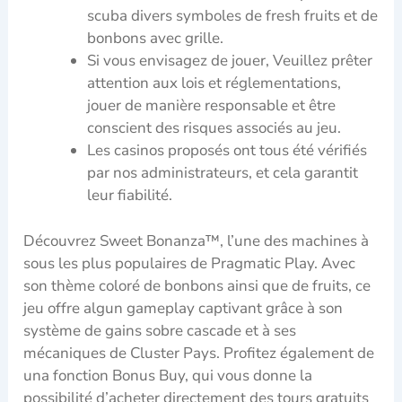
scuba divers symboles de fresh fruits et de
bonbons avec grille.
Si vous envisagez de jouer, Veuillez prêter
attention aux lois et réglementations,
jouer de manière responsable et être
conscient des risques associés au jeu.
Les casinos proposés ont tous été vérifiés
par nos administrateurs, et cela garantit
leur fiabilité.
Découvrez Sweet Bonanza™, l’une des machines à
sous les plus populaires de Pragmatic Play. Avec
son thème coloré de bonbons ainsi que de fruits, ce
jeu offre algun gameplay captivant grâce à son
système de gains sobre cascade et à ses
mécaniques de Cluster Pays. Profitez également de
una fonction Bonus Buy, qui vous donne la
possibilité d’acheter directement des tours gratuits