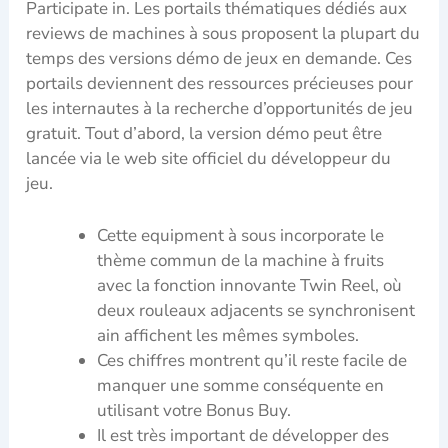
Participate in. Les portails thématiques dédiés aux
reviews de machines à sous proposent la plupart du
temps des versions démo de jeux en demande. Ces
portails deviennent des ressources précieuses pour
les internautes à la recherche d’opportunités de jeu
gratuit. Tout d’abord, la version démo peut être
lancée via le web site officiel du développeur du
jeu.
Cette equipment à sous incorporate le
thème commun de la machine à fruits
avec la fonction innovante Twin Reel, où
deux rouleaux adjacents se synchronisent
ain affichent les mêmes symboles.
Ces chiffres montrent qu’il reste facile de
manquer une somme conséquente en
utilisant votre Bonus Buy.
Il est très important de développer des