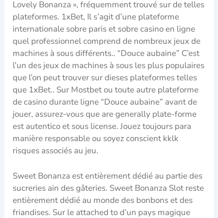
Lovely Bonanza », fréquemment trouvé sur de telles
plateformes. 1xBet, Il s’agit d’une plateforme
internationale sobre paris et sobre casino en ligne
quel professionnel comprend de nombreux jeux de
machines à sous différents.. “Douce aubaine” C’est
l’un des jeux de machines à sous les plus populaires
que l’on peut trouver sur dieses plateformes telles
que 1xBet.. Sur Mostbet ou toute autre plateforme
de casino durante ligne “Douce aubaine” avant de
jouer, assurez-vous que are generally plate-forme
est autentico et sous license. Jouez toujours para
manière responsable ou soyez conscient kklk
risques associés au jeu.
Sweet Bonanza est entièrement dédié au partie des
sucreries ain des gâteries. Sweet Bonanza Slot reste
entièrement dédié au monde des bonbons et des
friandises. Sur le attached to d’un pays magique