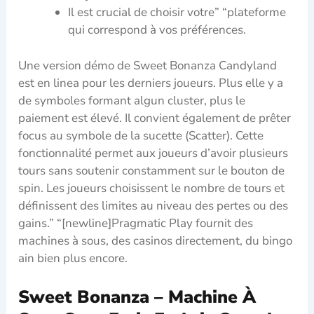
Il est crucial de choisir votre” “plateforme
qui correspond à vos préférences.
Une version démo de Sweet Bonanza Candyland
est en linea pour les derniers joueurs. Plus elle y a
de symboles formant algun cluster, plus le
paiement est élevé. Il convient également de prêter
focus au symbole de la sucette (Scatter). Cette
fonctionnalité permet aux joueurs d’avoir plusieurs
tours sans soutenir constamment sur le bouton de
spin. Les joueurs choisissent le nombre de tours et
définissent des limites au niveau des pertes ou des
gains.” “[newline]Pragmatic Play fournit des
machines à sous, des casinos directement, du bingo
ain bien plus encore.
Sweet Bonanza – Machine À