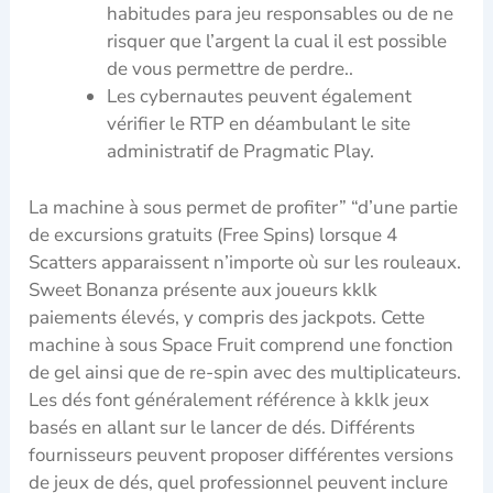
habitudes para jeu responsables ou de ne
risquer que l’argent la cual il est possible
de vous permettre de perdre..
Les cybernautes peuvent également
vérifier le RTP en déambulant le site
administratif de Pragmatic Play.
La machine à sous permet de profiter” “d’une partie
de excursions gratuits (Free Spins) lorsque 4
Scatters apparaissent n’importe où sur les rouleaux.
Sweet Bonanza présente aux joueurs kklk
paiements élevés, y compris des jackpots. Cette
machine à sous Space Fruit comprend une fonction
de gel ainsi que de re-spin avec des multiplicateurs.
Les dés font généralement référence à kklk jeux
basés en allant sur le lancer de dés. Différents
fournisseurs peuvent proposer différentes versions
de jeux de dés, quel professionnel peuvent inclure