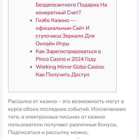
Бездепозитного Подарка На
конкретный Счет?
Гизбо Казино —
официальным Сайт И
стулочасы Зеркало Для
Онлайн Игры
Как Зарегистрироваться в
Pinco Casino и 2024 Году
Working Mirror Gizbo Casino:
Как Получить Доступ
Рассылка от казино – это возможность могут в
курсе обоих последних событий. Исключением
того, в электронных письмах от казино
пользователи получают различные бонусы.
Подписаться и рассылку можно,