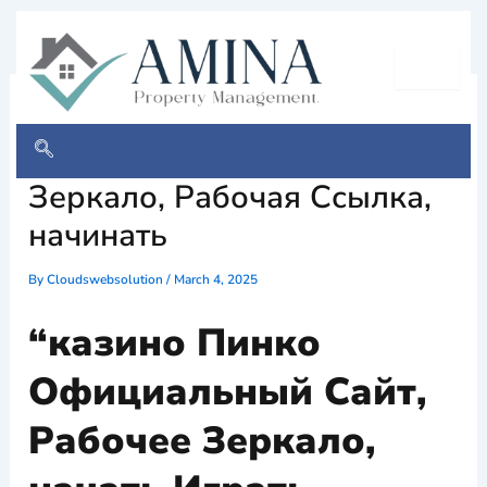
Skip
to
content
Казино Пинко
Официальный Сайт,
Зеркало, Рабочая Ссылка,
начинать
By
Cloudswebsolution
/
March 4, 2025
“казино Пинко
Официальный Сайт,
Рабочее Зеркало,