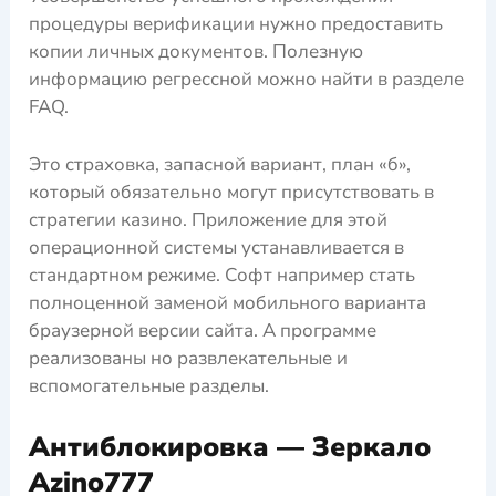
процедуры верификации нужно предоставить
копии личных документов. Полезную
информацию регрессной можно найти в разделе
FAQ.
Это страховка, запасной вариант, план «б»,
который обязательно могут присутствовать в
стратегии казино. Приложение для этой
операционной системы устанавливается в
стандартном режиме. Софт например стать
полноценной заменой мобильного варианта
браузерной версии сайта. А программе
реализованы но развлекательные и
вспомогательные разделы.
Антиблокировка — Зеркало
Azino777