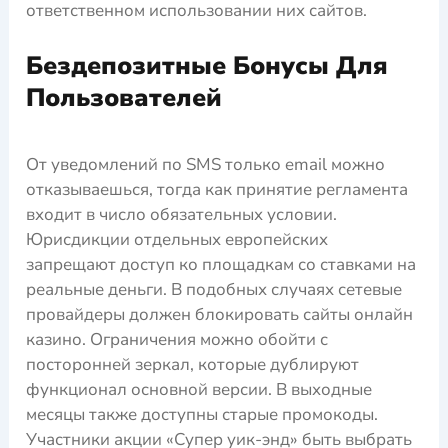
ответственном использовании них сайтов.
Бездепозитные Бонусы Для
Пользователей
От уведомлений по SMS только email можно
отказываешься, тогда как принятие регламента
входит в число обязательных условии.
Юрисдикции отдельных европейских
запрещают доступ ко площадкам со ставками на
реальные деньги. В подобных случаях сетевые
провайдеры должен блокировать сайты онлайн
казино. Ограничения можно обойти с
посторонней зеркал, которые дублируют
функционал основной версии. В выходные
месяцы также доступны старые промокоды.
Участники акции «Супер уик-энд» быть выбрать