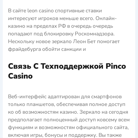
В сайте leon casino спортивные ставки
интересуют игроков меньше всего. Онлайн-
казино на пределах РФ в очередь очередь
попадают под блокировку Роскомнадзора.
Нескольку новое зеркало Леон Бет помогает
фрайдебурга обойти санкции и
Связь С Техподдержкой Pinco
Casino
Веб-интерфейс адаптирован для смартфонов
только планшетов, обеспечивая полное доступ
ко об возможностям казино. Зеркало на сегодня
предполагает полноценный доступ ковсему всем
функциям и возможностям официального сайта,
включая игры, бонусы и поддержку. Вы также