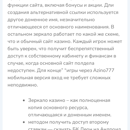
функции сайта, включая бонусы и акции. Дли
создания альтернативной ссылки используется
другое доменное имя, незначительно
отличающееся от основного наименования. В
остальном зеркало работает по какой же схеме,
что и обычный сайт казино. Каждый игрок может
быть уверен, что получит беспрепятственный
доступ к собственному кабинету и финансам в
случае, когда основной сайт полдела
недоступен. Для конце” “игры через Azino777
мобильная версия вход не требует сложных
неподвижно.
Зеркало казино – как полноценная
копия основного ресурса,
отличающаяся и доменным именем.
методом получить доступ второму
ставкам — скачать БК Леон на Андроид.