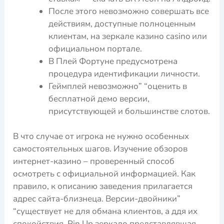
После этого невозможно совершать все
действиям, доступные полноценным
клиентам, на зеркале казино casino или
официальном портале.
В Плей Фортуне предусмотрена
процедура идентификации личности.
Геймплей невозможно” “оценить в
бесплатной демо версии,
присутствующей и большинстве слотов.
В что случае от игрока не нужно особенных
самостоятельных шагов. Изучение обзоров
интернет-казино – проверенный способ
осмотреть с официальной информацией. Как
правило, к описанию заведения прилагается
адрес сайта-близнеца. Версии-двойники”
“существует не для обмана клиентов, а ддя их
спокойствия. Pin Up зеркало представлявшая