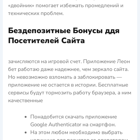
«двойник» помогает избежать промедлений и
технических проблем.
Бездепозитные Бонусы ддя
Посетителей Сайта
зачисляются на игровой счет. Приложение Леон
бет работаю даже надежнее, чем зеркало сайта.
Но невозможно взломать а заблокировать —
приложение не остается в истории. Бесплатные
сервисы будут тормозить работу браузера, а ним
качественные
Понадобится скачать приложение
Google Authenticator на смартфон.
На этом любом необходимо выбрать