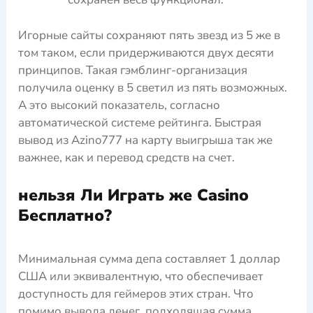
Игорные сайты сохраняют пять звезд из 5 же в
том таком, если придерживаются двух десяти
принципов. Такая гэмблинг-организация
получила оценку в 5 светил из пять возможных.
А это высокий показатель, согласно
автоматической системе рейтинга. Быстрая
вывод из Azino777 на карту выигрыша так же
важнее, как и перевод средств на счет.
нельзя Ли Играть же Casino
Бесплатно?
Минимальная сумма депа составляет 1 доллар
США или эквивалентную, что обеспечивает
доступность для геймеров этих стран. Что
помимо вывода денег, подходящая сумма