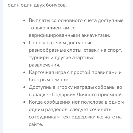
один один двух бонусов.
Выплаты со основного счета доступные
только клиентам со
верифицированными аккаунтами.
Пользователям доступные
разнообразные слоты, ставки на спорт,
турниры и другие азартные
развлечения.
Карточная игра с простой правилами и
быстрым темпом.
Доступные игроку награды собраны во
вкладке «Подарки» Личного приемной.
Когда сообщения нет полслова в одном
одним разделов, следует сочинять
сотрудникам техподдержки же чате на
сайте.