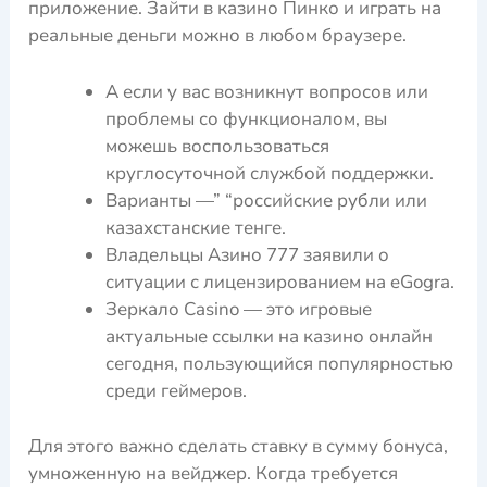
приложение. Зайти в казино Пинко и играть на
реальные деньги можно в любом браузере.
А если у вас возникнут вопросов или
проблемы со функционалом, вы
можешь воспользоваться
круглосуточной службой поддержки.
Варианты —” “российские рубли или
казахстанские тенге.
Владельцы Азино 777 заявили о
ситуации с лицензированием на eGogra.
Зеркало Casino — это игровые
актуальные ссылки на казино онлайн
сегодня, пользующийся популярностью
среди геймеров.
Для этого важно сделать ставку в сумму бонуса,
умноженную на вейджер. Когда требуется