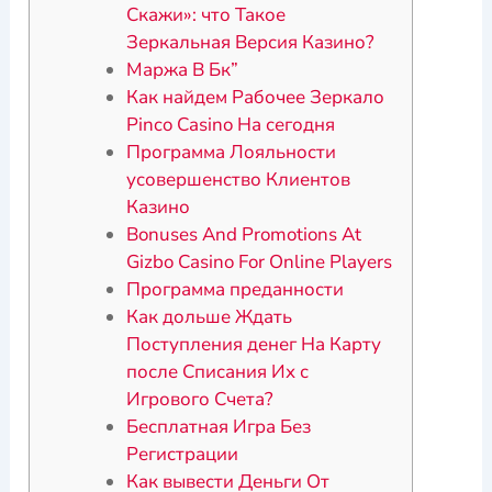
Скажи»: что Такое
Зеркальная Версия Казино?
Маржа В Бк”
Как найдем Рабочее Зеркало
Pinco Casino На сегодня
Программа Лояльности
усовершенство Клиентов
Казино
Bonuses And Promotions At
Gizbo Casino For Online Players
Программа преданности
Как дольше Ждать
Поступления денег На Карту
после Списания Их с
Игрового Счета?
Бесплатная Игра Без
Регистрации
Как вывести Деньги От