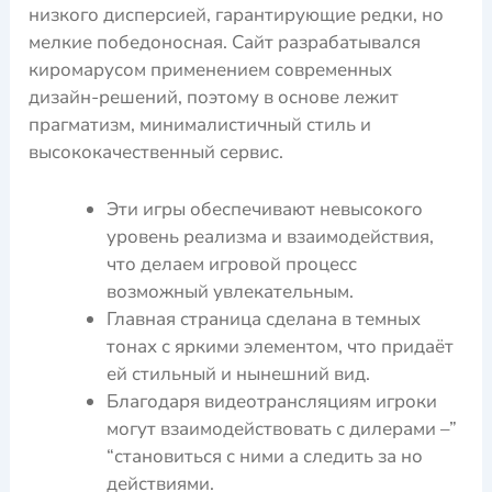
низкого дисперсией, гарантирующие редки, но
мелкие победоносная. Сайт разрабатывался
киромарусом применением современных
дизайн-решений, поэтому в основе лежит
прагматизм, минималистичный стиль и
высококачественный сервис.
Эти игры обеспечивают невысокого
уровень реализма и взаимодействия,
что делаем игровой процесс
возможный увлекательным.
Главная страница сделана в темных
тонах с яркими элементом, что придаёт
ей стильный и нынешний вид.
Благодаря видеотрансляциям игроки
могут взаимодействовать с дилерами –”
“становиться с ними а следить за но
действиями.