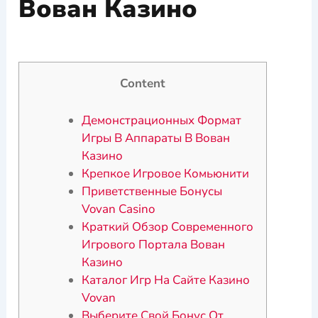
Вован Казино
Content
Демонстрационных Формат
Игры В Аппараты В Вован
Казино
Крепкое Игровое Комьюнити
Приветственные Бонусы
Vovan Casino
Краткий Обзор Современного
Игрового Портала Вован
Казино
Каталог Игр На Сайте Казино
Vovan
Выберите Свой Бонус От