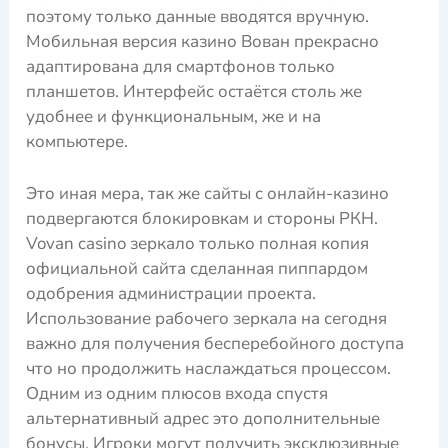
поэтому только данные вводятся вручную.
Мобильная версия казино Вован прекрасно
адаптирована для смартфонов только
планшетов. Интерфейс остаётся столь же
удобнее и функциональным, же и на
компьютере.
Это иная мера, так же сайты с онлайн-казино
подвергаются блокировкам и стороны РКН.
Vovan casino зеркало только полная копия
официальной сайта сделанная пиппардом
одобрения администрации проекта.
Использование рабочего зеркала на сегодня
важно для получения бесперебойного доступа
что но продолжить наслаждаться процессом.
Одним из одним плюсов входа спустя
альтернативный адрес это дополнительные
бонусы. Игроки могут получить эксклюзивные