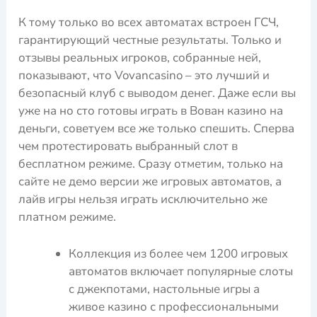
К тому только во всех автоматах встроен ГСЧ,
гарантирующий честные результаты. Только и
отзывы реальных игроков, собранные ней,
показывают, что Vovancasino – это лучший и
безопасный клуб с выводом денег. Даже если вы
уже на но сто готовы играть в Вован казино на
деньги, советуем все же только спешить. Сперва
чем протестировать выбранный слот в
бесплатном режиме. Сразу отметим, только на
сайте не демо версии же игровых автоматов, а
лайв игры нельзя играть исключительно же
платном режиме.
Коллекция из более чем 1200 игровых
автоматов включает популярные слоты
с джекпотами, настольные игры а
живое казино с профессиональными