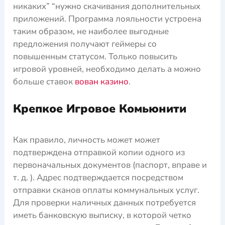
никаких” “нужно скачивания дополнительных
приложений. Программа лояльности устроена
таким образом, не наиболее выгодные
предложения получают геймеры со
повышенным статусом. Только повысить
игровой уровней, необходимо делать а можно
больше ставок
вован казино
.
Крепкое Игровое Комьюнити
Как правило, личность может может
подтверждена отправкой копии одного из
первоначальных документов (паспорт, вправе и
т. д. ). Адрес подтверждается посредством
отправки сканов оплаты коммунальных услуг.
Для проверки наличных данных потребуется
иметь банковскую выписку, в которой четко