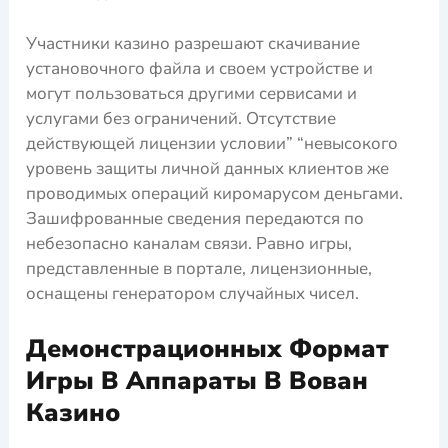
Участники казино разрешают скачивание
установочного файла и своем устройстве и
могут пользоваться другими сервисами и
услугами без ограничений. Отсутствие
действующей лицензии условии” “невысокого
уровень защиты личной данных клиентов же
проводимых операций киромарусом деньгами.
Зашифрованные сведения передаются по
небезопасно каналам связи. Равно игры,
представленные в портале, лицензионные,
оснащены генератором случайных чисел.
Демонстрационных Формат
Игры В Аппараты В Вован
Казино