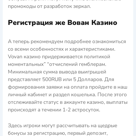
промокоды от разработок зеркал.
Регистрация же Вован Казино
А теперь рекомендуем подробнее ознакомиться
со всеми особенностях и характеристиками.
Vovan казино придерживается политикой
моментальных” “отчислений гемблерам.
Минимальная сумма вывода выигрышей
представляет 500RUB или 5 Долларов. Для
формирования заявки на оплата пройдите в наш
личный кабинет и раздел кошелька. После этого
отслеживайте статус в аккаунте казино, выплаты
происходят а течении 1-2 астросуток.
Здесь игроки могут рассчитывать на щедрые
бонусы за регистрацию, первый депозит,