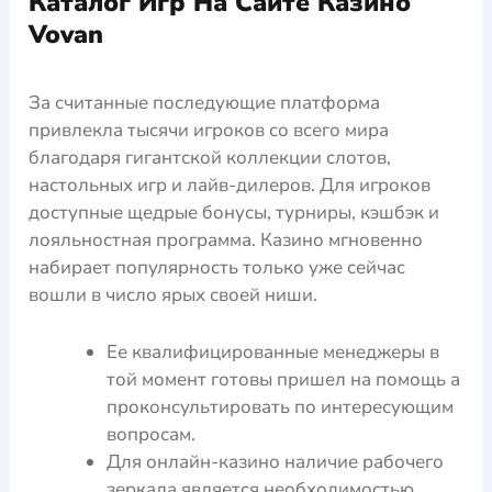
Каталог Игр На Сайте Казино
Vovan
За считанные последующие платформа
привлекла тысячи игроков со всего мира
благодаря гигантской коллекции слотов,
настольных игр и лайв-дилеров. Для игроков
доступные щедрые бонусы, турниры, кэшбэк и
лояльностная программа. Казино мгновенно
набирает популярность только уже сейчас
вошли в число ярых своей ниши.
Ее квалифицированные менеджеры в
той момент готовы пришел на помощь а
проконсультировать по интересующим
вопросам.
Для онлайн-казино наличие рабочего
зеркала является необходимостью.