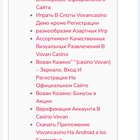
Сайта
Играть В Слоты Vovancasino
Демо кроме Регистрации
разнообразие Азартных Игр
Ассортимент Качественных
Визуальных Развлечений В
Vovan Casino
Вован Казино” “(casino Vovan)
– Зеркало, Вход И
Регистрация На
Официальном Сайте
Вован Казино: Бонусы а
Акции
Верификация Аккаунта В
Casino Vovan
Скачать Приложение
Vovancasino На Android а Ios