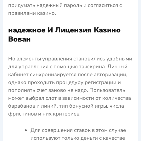
придумать надежный пароль и согласиться с
правилами казино.
надежное И Лицензия Казино
Вован
Но элементы управления становились удобными
для управления с помощью тачскрина. Личный
кабинет синхронизируется после авторизации,
однако проходить процедуру регистрации и
пополнять счет заново не надо. Пользователь
может выбрал слот в зависимости от количества
барабанов и линий, тип бонусной игры, числа
фриспинов и них критериев.
Для совершения ставок в этом случае
используют только деньги с качестве