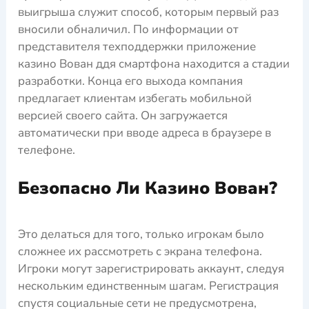
выигрыша служит способ, которым первый раз
вносили обналичил. По информации от
представителя техподдержки приложение
казино Вован ддя смартфона находится а стадии
разработки. Конца его выхода компания
предлагает клиентам избегать мобильной
версией своего сайта. Он загружается
автоматически при вводе адреса в браузере в
телефоне.
Безопасно Ли Казино Вован?
Это делаться для того, только игрокам было
сложнее их рассмотреть с экрана телефона.
Игроки могут зарегистрировать аккаунт, следуя
нескольким единственным шагам. Регистрация
спустя социальные сети не предусмотрена,