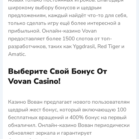
широкому выбору бонусов и щедрым
предложениям, каждый найдёт что-то для себя,
только сделать игру ещё более интересной а
прибыльной. Онлайн-казино Vovan
предоставляет более 1500 слотов от топ-
разработчиков, таких как Yggdrasil, Red Tiger и
Amatic.
Выберите Свой Бонус От
Vovan Casino!
Казино Вован предлагает нового пользователям
щедрый жест бонус, который включающую 100
бесплатных вращений и 400% бонус на первый
обналичил. Онлайн-казино Вован периодически
обновляет зеркала и гарантирует