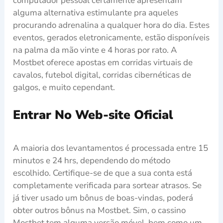
computador pessoal certamente apresentam
alguma alternativa estimulante pra aqueles
procurando adrenalina a qualquer hora do dia. Estes
eventos, gerados eletronicamente, estão disponíveis
na palma da mão vinte e 4 horas por rato. A
Mostbet oferece apostas em corridas virtuais de
cavalos, futebol digital, corridas cibernéticas de
galgos, e muito cependant.
Entrar No Web-site Oficial
A maioria dos levantamentos é processada entre 15
minutos e 24 hrs, dependendo do método
escolhido. Certifique-se de que a sua conta está
completamente verificada para sortear atrasos. Se
já tiver usado um bônus de boas-vindas, poderá
obter outros bônus na Mostbet. Sim, o cassino
Mostbet tem alguma versão móvel, bem como um