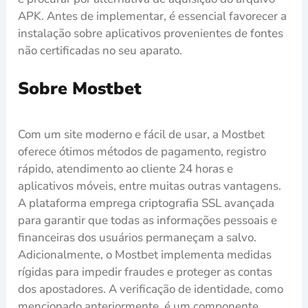
APK. Antes de implementar, é essencial favorecer a
instalação sobre aplicativos provenientes de fontes
não certificadas no seu aparato.
Sobre Mostbet
Com um site moderno e fácil de usar, a Mostbet
oferece ótimos métodos de pagamento, registro
rápido, atendimento ao cliente 24 horas e
aplicativos móveis, entre muitas outras vantagens.
A plataforma emprega criptografia SSL avançada
para garantir que todas as informações pessoais e
financeiras dos usuários permaneçam a salvo.
Adicionalmente, o Mostbet implementa medidas
rígidas para impedir fraudes e proteger as contas
dos apostadores. A verificação de identidade, como
mencionado anteriormente, é um componente