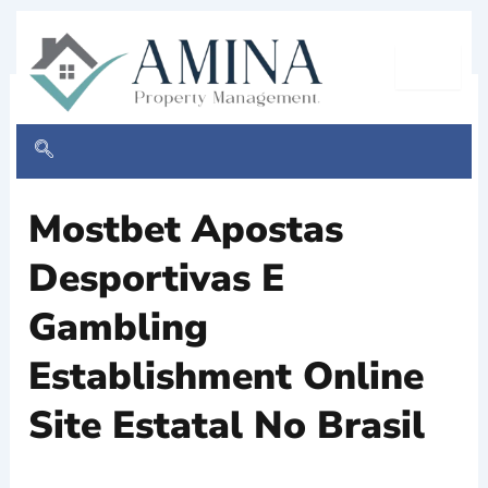
Skip
to
content
“Logon Mostbet Guia
By
Cloudswebsolution
/
May 6, 2025
Mostbet Apostas
Desportivas E
Gambling
Establishment Online
Site Estatal No Brasil