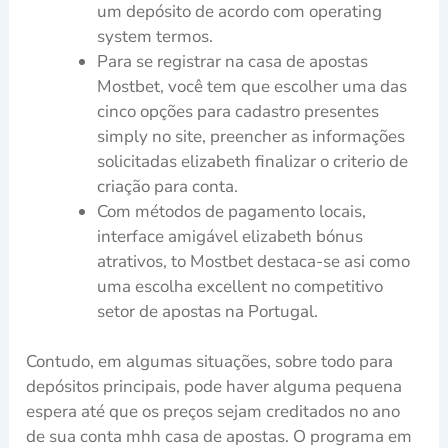
um depósito de acordo com operating
system termos.
Para se registrar na casa de apostas
Mostbet, você tem que escolher uma das
cinco opções para cadastro presentes
simply no site, preencher as informações
solicitadas elizabeth finalizar o criterio de
criação para conta.
Com métodos de pagamento locais,
interface amigável elizabeth bónus
atrativos, to Mostbet destaca-se asi como
uma escolha excellent no competitivo
setor de apostas na Portugal.
Contudo, em algumas situações, sobre todo para
depósitos principais, pode haver alguma pequena
espera até que os preços sejam creditados no ano
de sua conta mhh casa de apostas. O programa em