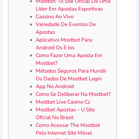
Mostbet: To Site Oficial De Uma
Líder Em Apostas Esportivas
Cassino Ao Vivo
Variedade De Eventos De
Apostas
Aplicativo Mostbet Para
Android Os E Ios
Como Fazer Uma Aposta Em
Mostbet?
Métodos Seguros Para Hundir
Os Dados De Mostbet Login
App No Android
Como Se Deliberar Na Mostbet?
Mostbet Live Casino Cz
Mostbet Apostas – U Site
Oficial No Brasil
Como Acessar The Mostbet
Pelo Internet Site Móvel