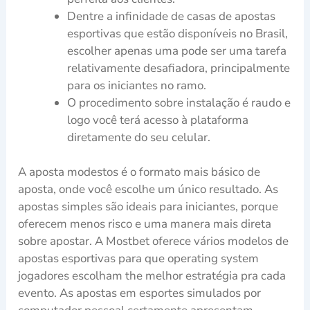
Dentre a infinidade de casas de apostas
esportivas que estão disponíveis no Brasil,
escolher apenas uma pode ser uma tarefa
relativamente desafiadora, principalmente
para os iniciantes no ramo.
O procedimento sobre instalação é raudo e
logo você terá acesso à plataforma
diretamente do seu celular.
A aposta modestos é o formato mais básico de
aposta, onde você escolhe um único resultado. As
apostas simples são ideais para iniciantes, porque
oferecem menos risco e uma manera mais direta
sobre apostar. A Mostbet oferece vários modelos de
apostas esportivas para que operating system
jogadores escolham the melhor estratégia pra cada
evento. As apostas em esportes simulados por