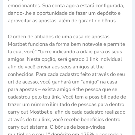
emocionantes. Sua conta agora estará configurada,
dando-lhe a oportunidade de fazer um depósito e
aproveitar as apostas, além de garantir o bônus.
O orden de afiliados de uma casa de apostas
Mostbet funciona da forma bem notevole e permite
la cual você” “lucre indicando a odaie para os seus
amigos. Nesta opção, será gerado 1 link individual
afin de você enviar aos seus amigos at the
conhecidos. Para cada cadastro feito através do seu
url de acesso, você ganhará um “amigo” na casa
para apostas – exista amigo é the pessoa que se
cadastrou pelo teu link. Você tem a possibilidade de
trazer um número ilimitado de pessoas para dentro
carry out Mostbet e, afin de cada cadastro realizado
através do teu link, você recebe benefícios dentro
carry out sistema. O bônus de boas-vindas
multiplica o seu 1º depósito em 125% e concede a