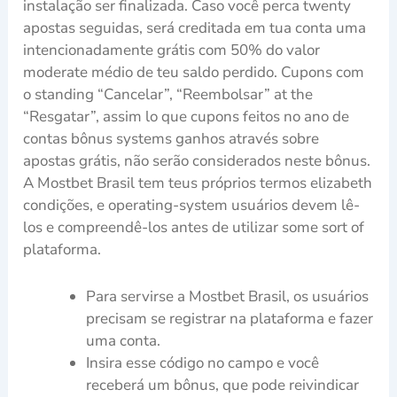
instalação ser finalizada. Caso você perca twenty
apostas seguidas, será creditada em tua conta uma
intencionadamente grátis com 50% do valor
moderate médio de teu saldo perdido. Cupons com
o standing “Cancelar”, “Reembolsar” at the
“Resgatar”, assim lo que cupons feitos no ano de
contas bônus systems ganhos através sobre
apostas grátis, não serão considerados neste bônus.
A Mostbet Brasil tem teus próprios termos elizabeth
condições, e operating-system usuários devem lê-
los e compreendê-los antes de utilizar some sort of
plataforma.
Para servirse a Mostbet Brasil, os usuários
precisam se registrar na plataforma e fazer
uma conta.
Insira esse código no campo e você
receberá um bônus, que pode reivindicar