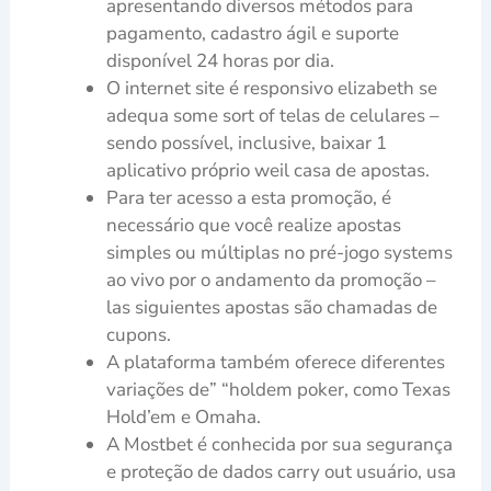
apresentando diversos métodos para
pagamento, cadastro ágil e suporte
disponível 24 horas por dia.
O internet site é responsivo elizabeth se
adequa some sort of telas de celulares –
sendo possível, inclusive, baixar 1
aplicativo próprio weil casa de apostas.
Para ter acesso a esta promoção, é
necessário que você realize apostas
simples ou múltiplas no pré-jogo systems
ao vivo por o andamento da promoção –
las siguientes apostas são chamadas de
cupons.
A plataforma também oferece diferentes
variações de” “holdem poker, como Texas
Hold’em e Omaha.
A Mostbet é conhecida por sua segurança
e proteção de dados carry out usuário, usa