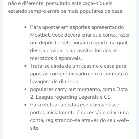
não é diferente, possuindo este caça-níqueis
estando sempre entre os mais populares da casa.
Para apostar em esportes apresentando
Mostbet, você deverá criar sua conta, fazer
um depósito, selecionar o esporte na qual
deseja envidar e aproveitar los dos os
mercados disponíveis.
Trata-se ainda de um cassino e casa para
apostas compromissado com o combate à
lavagem de dinheiro.
populares carry out momento, como Dota
2, League regarding Legends e CS.
Para efetuar apostas esportivas nesse
portal, inicialmente é necessário criar uma
conta, registrando-se através do seu web-
site.