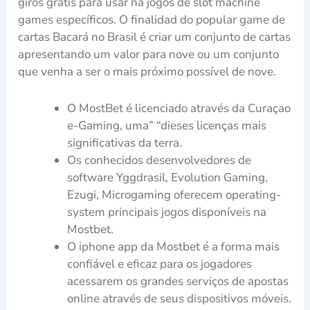
giros grátis para usar na jogos de slot machine
games específicos. O finalidad do popular game de
cartas Bacará no Brasil é criar um conjunto de cartas
apresentando um valor para nove ou um conjunto
que venha a ser o mais próximo possível de nove.
O MostBet é licenciado através da Curaçao
e-Gaming, uma” “dieses licenças mais
significativas da terra.
Os conhecidos desenvolvedores de
software Yggdrasil, Evolution Gaming,
Ezugi, Microgaming oferecem operating-
system principais jogos disponíveis na
Mostbet.
O iphone app da Mostbet é a forma mais
confiável e eficaz para os jogadores
acessarem os grandes serviços de apostas
online através de seus dispositivos móveis.