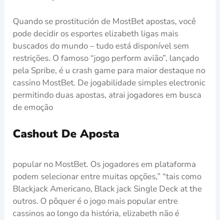
Quando se prostitución de MostBet apostas, você
pode decidir os esportes elizabeth ligas mais
buscados do mundo – tudo está disponível sem
restrições. O famoso “jogo perform avião”, lançado
pela Spribe, é u crash game para maior destaque no
cassino MostBet. De jogabilidade simples electronic
permitindo duas apostas, atrai jogadores em busca
de emoção
Cashout De Aposta
popular no MostBet. Os jogadores em plataforma
podem selecionar entre muitas opções,” “tais como
Blackjack Americano, Black jack Single Deck at the
outros. O pôquer é o jogo mais popular entre
cassinos ao longo da história, elizabeth não é