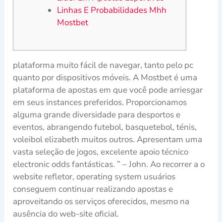
Linhas E Probabilidades Mhh
Mostbet
plataforma muito fácil de navegar, tanto pelo pc
quanto por dispositivos móveis. A Mostbet é uma
plataforma de apostas em que você pode arriesgar
em seus instances preferidos. Proporcionamos
alguma grande diversidade para desportos e
eventos, abrangendo futebol, basquetebol, ténis,
voleibol elizabeth muitos outros. Apresentam uma
vasta seleção de jogos, excelente apoio técnico
electronic odds fantásticas. ” – John. Ao recorrer a o
website refletor, operating system usuários
conseguem continuar realizando apostas e
aproveitando os serviços oferecidos, mesmo na
ausência do web-site oficial.