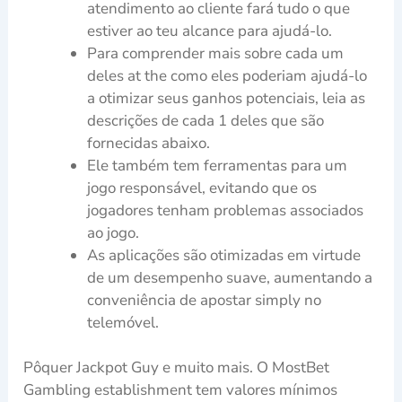
atendimento ao cliente fará tudo o que
estiver ao teu alcance para ajudá-lo.
Para comprender mais sobre cada um
deles at the como eles poderiam ajudá-lo
a otimizar seus ganhos potenciais, leia as
descrições de cada 1 deles que são
fornecidas abaixo.
Ele também tem ferramentas para um
jogo responsável, evitando que os
jogadores tenham problemas associados
ao jogo.
As aplicações são otimizadas em virtude
de um desempenho suave, aumentando a
conveniência de apostar simply no
telemóvel.
Pôquer Jackpot Guy e muito mais. O MostBet
Gambling establishment tem valores mínimos