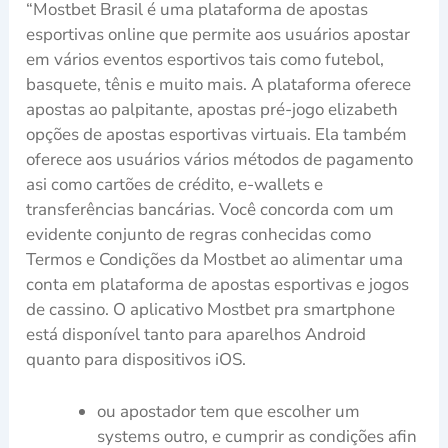
“Mostbet Brasil é uma plataforma de apostas
esportivas online que permite aos usuários apostar
em vários eventos esportivos tais como futebol,
basquete, tênis e muito mais. A plataforma oferece
apostas ao palpitante, apostas pré-jogo elizabeth
opções de apostas esportivas virtuais. Ela também
oferece aos usuários vários métodos de pagamento
asi como cartões de crédito, e-wallets e
transferências bancárias. Você concorda com um
evidente conjunto de regras conhecidas como
Termos e Condições da Mostbet ao alimentar uma
conta em plataforma de apostas esportivas e jogos
de cassino. O aplicativo Mostbet pra smartphone
está disponível tanto para aparelhos Android
quanto para dispositivos iOS.
ou apostador tem que escolher um
systems outro, e cumprir as condições afin