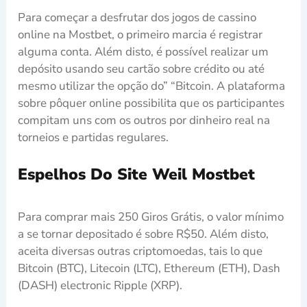
Para começar a desfrutar dos jogos de cassino
online na Mostbet, o primeiro marcia é registrar
alguma conta. Além disto, é possível realizar um
depósito usando seu cartão sobre crédito ou até
mesmo utilizar the opção do” “Bitcoin. A plataforma
sobre pôquer online possibilita que os participantes
compitam uns com os outros por dinheiro real na
torneios e partidas regulares.
Espelhos Do Site Weil Mostbet
Para comprar mais 250 Giros Grátis, o valor mínimo
a se tornar depositado é sobre R$50. Além disto,
aceita diversas outras criptomoedas, tais lo que
Bitcoin (BTC), Litecoin (LTC), Ethereum (ETH), Dash
(DASH) electronic Ripple (XRP).