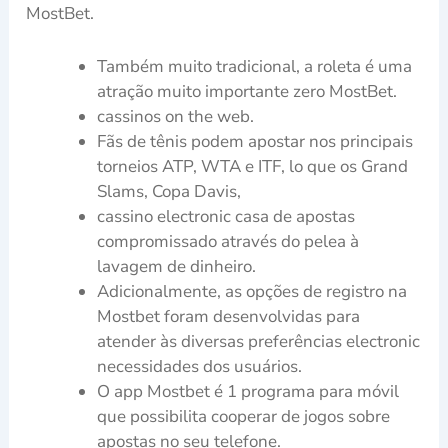
MostBet.
Também muito tradicional, a roleta é uma
atração muito importante zero MostBet.
cassinos on the web.
Fãs de tênis podem apostar nos principais
torneios ATP, WTA e ITF, lo que os Grand
Slams, Copa Davis,
cassino electronic casa de apostas
compromissado através do pelea à
lavagem de dinheiro.
Adicionalmente, as opções de registro na
Mostbet foram desenvolvidas para
atender às diversas preferências electronic
necessidades dos usuários.
O app Mostbet é 1 programa para móvil
que possibilita cooperar de jogos sobre
apostas no seu telefone.