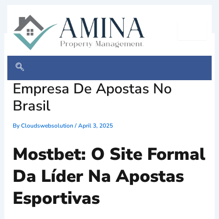
Skip
to
content
Mostbet Bayerischer
Rundfunk: Cassino Online E
Empresa De Apostas No
Brasil
By
Cloudswebsolution
/
April 3, 2025
Mostbet: O Site Formal
Da Líder Na Apostas
Esportivas