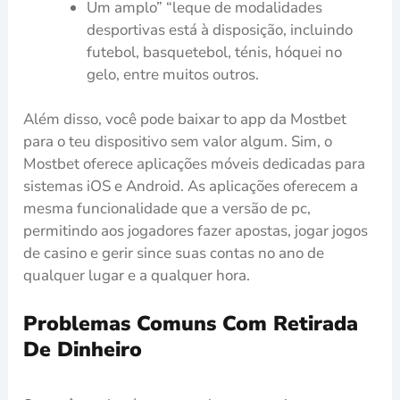
Um amplo” “leque de modalidades
desportivas está à disposição, incluindo
futebol, basquetebol, ténis, hóquei no
gelo, entre muitos outros.
Além disso, você pode baixar to app da Mostbet
para o teu dispositivo sem valor algum. Sim, o
Mostbet oferece aplicações móveis dedicadas para
sistemas iOS e Android. As aplicações oferecem a
mesma funcionalidade que a versão de pc,
permitindo aos jogadores fazer apostas, jogar jogos
de casino e gerir since suas contas no ano de
qualquer lugar e a qualquer hora.
Problemas Comuns Com Retirada
De Dinheiro