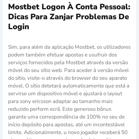
Mostbet Logon À Conta Pessoal:
Dicas Para Zanjar Problemas De
Login
Sim, para além da aplicação Mostbet, os utilizadores
podem também efetuar apostas e usufruir dos
serviços fornecidos pela Mostbet através da versão
móvel do seu sítio web. Para aceder à versão móvel
do sítio, visite-o através do browser do seu aparato
móvel. O sítio detetará automaticamente que está a
servirse um dispositivo móvel e ajustará o layout
para sony ericsson adaptar ao tamanho mais
reduzido perform ecrã. Este generoso bônus
garante uma correspondência de 100% no seu de
início depósito para apostas, até um incontestável
limite. Adicionalmente, u novo jogador receberá 50