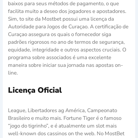
baixos para seus métodos de pagamento, o que
facilita muito a deseo dos jogadores e apostadores.
Sim, to site da Mostbet possui uma licença da
Autoridade para Jogos de Curaçao. A certificação de
Curaçao assegura os quais o fornecedor siga
padrões rigorosos no ano de termos de segurança,
equidade, integridade e outros aspectos cruciais. O
programa sobre associados é uma excelente
maneira sobre iniciar sua jornada nas apostas on-
line.
Licença Oficial
League, Libertadores ag América, Campeonato
Brasileiro e muito mais. Fortune Tiger é o famoso
“jogo do tigrinho”, e é atualmente um slot mais
well-known dos cassinos on the web. No MostBet