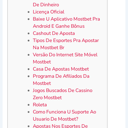
De Dinheiro
Licença Oficial
Baixe U Aplicativo Mostbet Pra
Android E Ganhe Bônus
Cashout De Aposta
Tipos De Esportes Pra Apostar
Na Mostbet Br
Versão Do Internet Site Móvel
Mostbet
Casa De Apostas Mostbet
Programa De Afiliados Da
Mostbet
Jogos Buscados De Cassino
Zero Mostbet
Roleta
Como Funciona U Suporte Ao
Usuario De Mostbet?
Apostas Nos Esportes De