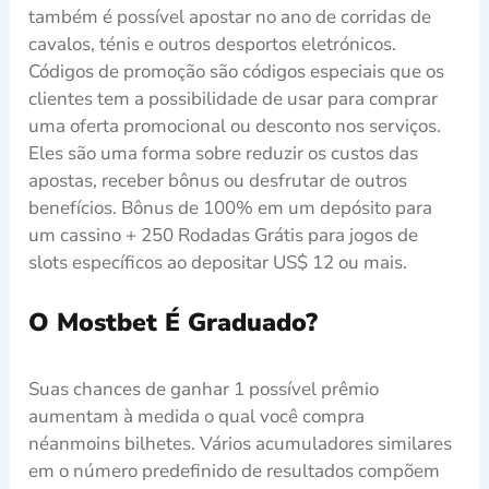
também é possível apostar no ano de corridas de
cavalos, ténis e outros desportos eletrónicos.
Códigos de promoção são códigos especiais que os
clientes tem a possibilidade de usar para comprar
uma oferta promocional ou desconto nos serviços.
Eles são uma forma sobre reduzir os custos das
apostas, receber bônus ou desfrutar de outros
benefícios. Bônus de 100% em um depósito para
um cassino + 250 Rodadas Grátis para jogos de
slots específicos ao depositar US$ 12 ou mais.
O Mostbet É Graduado?
Suas chances de ganhar 1 possível prêmio
aumentam à medida o qual você compra
néanmoins bilhetes. Vários acumuladores similares
em o número predefinido de resultados compõem