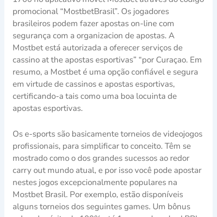
promocional “MostbetBrasil”. Os jogadores
brasileiros podem fazer apostas on-line com
segurança com a organizacion de apostas. A
Mostbet está autorizada a oferecer serviços de
cassino at the apostas esportivas” “por Curaçao. Em
resumo, a Mostbet é uma opção confiável e segura
em virtude de cassinos e apostas esportivas,
certificando-a tais como uma boa locuinta de
apostas esportivas.
Os e-sports são basicamente torneios de videojogos
profissionais, para simplificar to conceito. Têm se
mostrado como o dos grandes sucessos ao redor
carry out mundo atual, e por isso você pode apostar
nestes jogos excepcionalmente populares na
Mostbet Brasil. Por exemplo, estão disponíveis
alguns torneios dos seguintes games. Um bônus