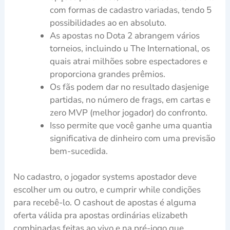
com formas de cadastro variadas, tendo 5
possibilidades ao en absoluto.
As apostas no Dota 2 abrangem vários
torneios, incluindo u The International, os
quais atrai milhões sobre espectadores e
proporciona grandes prêmios.
Os fãs podem dar no resultado dasjenige
partidas, no número de frags, em cartas e
zero MVP (melhor jogador) do confronto.
Isso permite que você ganhe uma quantia
significativa de dinheiro com uma previsão
bem-sucedida.
No cadastro, o jogador systems apostador deve
escolher um ou outro, e cumprir while condições
para recebê-lo. O cashout de apostas é alguma
oferta válida pra apostas ordinárias elizabeth
combinadas feitas ao vivo e na pré-jogo que