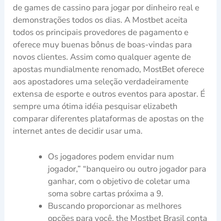
de games de cassino para jogar por dinheiro real e
demonstrações todos os dias. A Mostbet aceita
todos os principais provedores de pagamento e
oferece muy buenas bônus de boas-vindas para
novos clientes. Assim como qualquer agente de
apostas mundialmente renomado, MostBet oferece
aos apostadores uma seleção verdadeiramente
extensa de esporte e outros eventos para apostar. É
sempre uma ótima idéia pesquisar elizabeth
comparar diferentes plataformas de apostas on the
internet antes de decidir usar uma.
Os jogadores podem envidar num
jogador,” “banqueiro ou outro jogador para
ganhar, com o objetivo de coletar uma
soma sobre cartas próxima a 9.
Buscando proporcionar as melhores
opções para você, the Mostbet Brasil conta