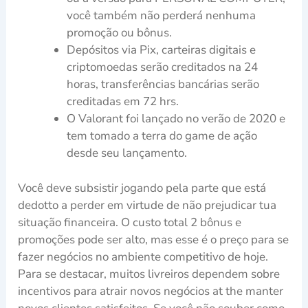
você também não perderá nenhuma
promoção ou bônus.
Depósitos via Pix, carteiras digitais e
criptomoedas serão creditados na 24
horas, transferências bancárias serão
creditadas em 72 hrs.
O Valorant foi lançado no verão de 2020 e
tem tomado a terra do game de ação
desde seu lançamento.
Você deve subsistir jogando pela parte que está
dedotto a perder em virtude de não prejudicar tua
situação financeira. O custo total 2 bônus e
promoções pode ser alto, mas esse é o preço para se
fazer negócios no ambiente competitivo de hoje.
Para se destacar, muitos livreiros dependem sobre
incentivos para atrair novos negócios at the manter