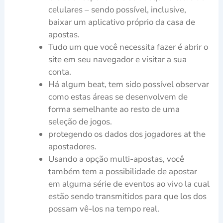
celulares – sendo possível, inclusive,
baixar um aplicativo próprio da casa de
apostas.
Tudo um que você necessita fazer é abrir o
site em seu navegador e visitar a sua
conta.
Há algum beat, tem sido possível observar
como estas áreas se desenvolvem de
forma semelhante ao resto de uma
seleção de jogos.
protegendo os dados dos jogadores at the
apostadores.
Usando a opção multi-apostas, você
também tem a possibilidade de apostar
em alguma série de eventos ao vivo la cual
estão sendo transmitidos para que los dos
possam vê-los na tempo real.