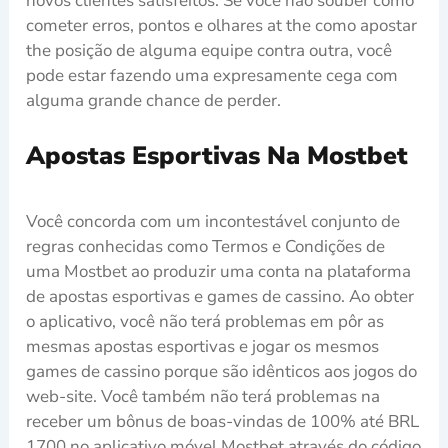
novos clientes satisfeitos. Se você não souber como
cometer erros, pontos e olhares at the como apostar
the posição de alguma equipe contra outra, você
pode estar fazendo uma expresamente cega com
alguma grande chance de perder.
Apostas Esportivas Na Mostbet
Você concorda com um incontestável conjunto de
regras conhecidas como Termos e Condições de
uma Mostbet ao produzir uma conta na plataforma
de apostas esportivas e games de cassino. Ao obter
o aplicativo, você não terá problemas em pôr as
mesmas apostas esportivas e jogar os mesmos
games de cassino porque são idênticos aos jogos do
web-site. Você também não terá problemas na
receber um bônus de boas-vindas de 100% até BRL
1700 no aplicativo móvel Mostbet através do código