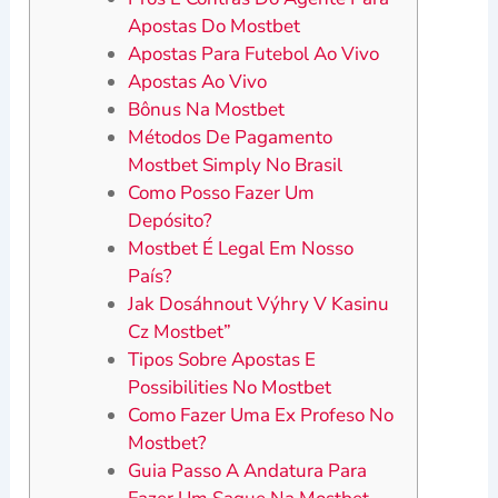
Apostas Do Mostbet
Apostas Para Futebol Ao Vivo
Apostas Ao Vivo
Bônus Na Mostbet
Métodos De Pagamento
Mostbet Simply No Brasil
Como Posso Fazer Um
Depósito?
Mostbet É Legal Em Nosso
País?
Jak Dosáhnout Výhry V Kasinu
Cz Mostbet”
Tipos Sobre Apostas E
Possibilities No Mostbet
Como Fazer Uma Ex Profeso No
Mostbet?
Guia Passo A Andatura Para