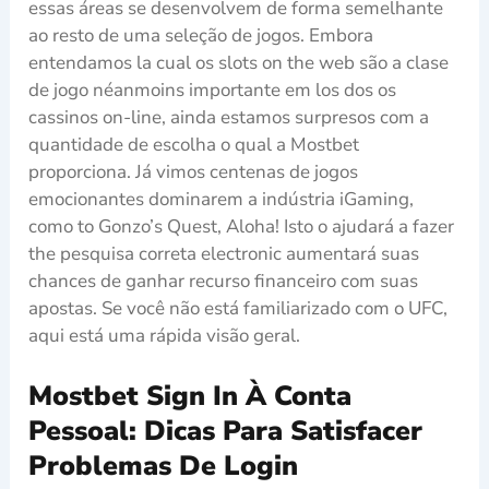
essas áreas se desenvolvem de forma semelhante
ao resto de uma seleção de jogos. Embora
entendamos la cual os slots on the web são a clase
de jogo néanmoins importante em los dos os
cassinos on-line, ainda estamos surpresos com a
quantidade de escolha o qual a Mostbet
proporciona. Já vimos centenas de jogos
emocionantes dominarem a indústria iGaming,
como to Gonzo’s Quest, Aloha! Isto o ajudará a fazer
the pesquisa correta electronic aumentará suas
chances de ganhar recurso financeiro com suas
apostas. Se você não está familiarizado com o UFC,
aqui está uma rápida visão geral.
Mostbet Sign In À Conta
Pessoal: Dicas Para Satisfacer
Problemas De Login