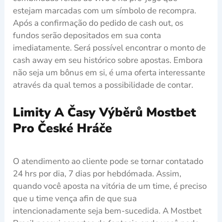
estejam marcadas com um símbolo de recompra.
Após a confirmação do pedido de cash out, os
fundos serão depositados em sua conta
imediatamente. Será possível encontrar o monto de
cash away em seu histórico sobre apostas. Embora
não seja um bônus em si, é uma oferta interessante
através da qual temos a possibilidade de contar.
Limity A Časy Výběrů Mostbet
Pro České Hráče
O atendimento ao cliente pode se tornar contatado
24 hrs por dia, 7 dias por hebdómada. Assim,
quando você aposta na vitória de um time, é preciso
que u time vença afin de que sua
intencionadamente seja bem-sucedida. A Mostbet