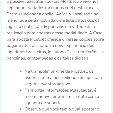
É possível executar apostas Mostbet ao vivo nos
cependant variados mercados enel desta casa.
Basta selecionar a opção “Ao Vivo” localizada no
menu, que será mostrada uma lista de los dos os
jogos la cual estão disponíveis em virtude de a
realização para apostas nessa modalidade. A Casa
para aposta Mostbet oferece diversas opções sobre
pagamento, facilitando a new experiência dos
jogadores brasileiros, incluindo Pics, transferências
bancárias, criptomoedas e carteiras digitais.
Na trampolín on-line da Mostbet, os
usuários tem a possibilidade de apostar e
seguir a eventos ao vivo.
Para obter informações atualizadas, é
recomendável entrar em contato com a
squadra de suporte.
Observe que você tem o qual apostar o