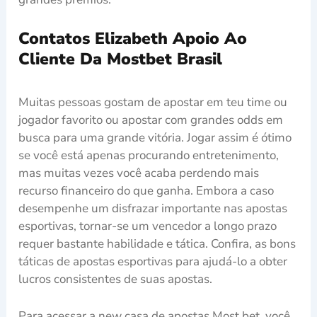
Contatos Elizabeth Apoio Ao
Cliente Da Mostbet Brasil
Muitas pessoas gostam de apostar em teu time ou
jogador favorito ou apostar com grandes odds em
busca para uma grande vitória. Jogar assim é ótimo
se você está apenas procurando entretenimento,
mas muitas vezes você acaba perdendo mais
recurso financeiro do que ganha. Embora a caso
desempenhe um disfrazar importante nas apostas
esportivas, tornar-se um vencedor a longo prazo
requer bastante habilidade e tática. Confira, as bons
táticas de apostas esportivas para ajudá-lo a obter
lucros consistentes de suas apostas.
Para acessar a new casa de apostas Most bet, você