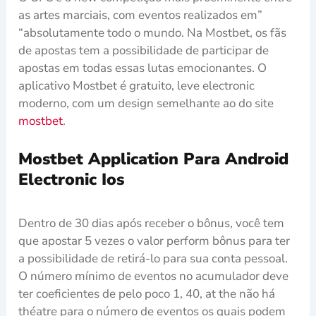
as artes marciais, com eventos realizados em”
“absolutamente todo o mundo. Na Mostbet, os fãs
de apostas tem a possibilidade de participar de
apostas em todas essas lutas emocionantes. O
aplicativo Mostbet é gratuito, leve electronic
moderno, com um design semelhante ao do site
mostbet
.
Mostbet Application Para Android
Electronic Ios
Dentro de 30 dias após receber o bônus, você tem
que apostar 5 vezes o valor perform bônus para ter
a possibilidade de retirá-lo para sua conta pessoal.
O número mínimo de eventos no acumulador deve
ter coeficientes de pelo poco 1, 40, at the não há
théatre para o número de eventos os quais podem