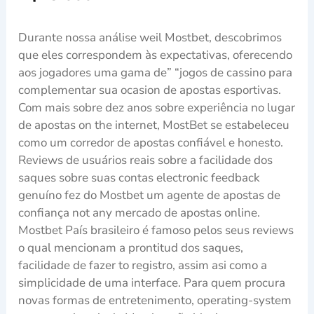
Durante nossa análise weil Mostbet, descobrimos
que eles correspondem às expectativas, oferecendo
aos jogadores uma gama de” “jogos de cassino para
complementar sua ocasion de apostas esportivas.
Com mais sobre dez anos sobre experiência no lugar
de apostas on the internet, MostBet se estabeleceu
como um corredor de apostas confiável e honesto.
Reviews de usuários reais sobre a facilidade dos
saques sobre suas contas electronic feedback
genuíno fez do Mostbet um agente de apostas de
confiança not any mercado de apostas online.
Mostbet País brasileiro é famoso pelos seus reviews
o qual mencionam a prontitud dos saques,
facilidade de fazer to registro, assim asi como a
simplicidade de uma interface. Para quem procura
novas formas de entretenimento, operating-system