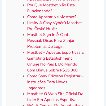
Por Que Mostbet Não Está
Funcionando?
Como Apostar Na Mostbet?
Limity A Časy Výběrů Mostbet
Pro České Hráče
Mostbet Sign In À Conta
Pessoal: Dicas Para Zanjar
Problemas De Login
Mostbet – Apostas Esportivas E
Gambling Establishment
Online No País E Do Mundo
Com Bônus Sobre R$15 000
Como Sony Ericsson Registrar –
Instruções Para Novos
Jogadores
Mostbet: O Web Site Oficial Da
Líder Em Apostas Esportivas
Prós E Contras Do Agente Para