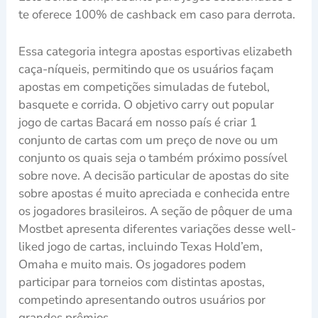
te oferece 100% de cashback em caso para derrota.
Essa categoria integra apostas esportivas elizabeth
caça-níqueis, permitindo que os usuários façam
apostas em competições simuladas de futebol,
basquete e corrida. O objetivo carry out popular
jogo de cartas Bacará em nosso país é criar 1
conjunto de cartas com um preço de nove ou um
conjunto os quais seja o também próximo possível
sobre nove. A decisão particular de apostas do site
sobre apostas é muito apreciada e conhecida entre
os jogadores brasileiros. A seção de pôquer de uma
Mostbet apresenta diferentes variações desse well-
liked jogo de cartas, incluindo Texas Hold’em,
Omaha e muito mais. Os jogadores podem
participar para torneios com distintas apostas,
competindo apresentando outros usuários por
grandes prêmios.