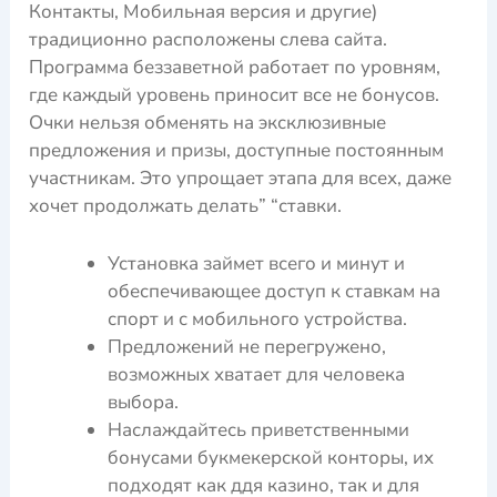
Контакты, Мобильная версия и другие)
традиционно расположены слева сайта.
Программа беззаветной работает по уровням,
где каждый уровень приносит все не бонусов.
Очки нельзя обменять на эксклюзивные
предложения и призы, доступные постоянным
участникам. Это упрощает этапа для всех, даже
хочет продолжать делать” “ставки.
Установка займет всего и минут и
обеспечивающее доступ к ставкам на
спорт и с мобильного устройства.
Предложений не перегружено,
возможных хватает для человека
выбора.
Наслаждайтесь приветственными
бонусами букмекерской конторы, их
подходят как ддя казино, так и для