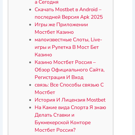
а Сегодня
Скачать Mostbet в Android –
последней Версия Apk 2025
Игры же Приложении
Мостбет Казино
малоизвестные Слоты, Live-
игры и Рулетка В Мост Бет
Казино
Казино Мостбет Россия –
Обзор Официального Сайта,
Регистрация И Вход
связь: Все Способы связью С
Мостбет
История И Лицензия Mostbet
На Какие вида Спорта Я знаю
Делать Ставки и
Букмекерской Конторе
Мостбет Россия?