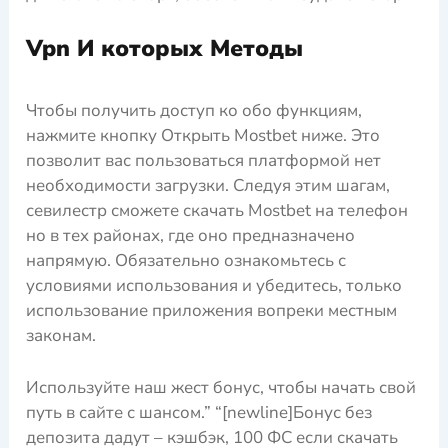
Vpn И которых Методы
Чтобы получить доступ ко обо функциям,
нажмите кнопку Открыть Mostbet ниже. Это
позволит вас пользоваться платформой нет
необходимости загрузки. Следуя этим шагам,
севилестр сможете скачать Mostbet на телефон
но в тех районах, где оно предназначено
напрямую. Обязательно ознакомьтесь с
условиями использования и убедитесь, только
использование приложения вопреки местным
законам.
Используйте наш жест бонус, чтобы начать свой
путь в сайте с шансом.” “[newline]Бонус без
депозита дадут – кэшбэк, 100 ФС если скачать