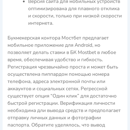
Версия сайта для мобильных устройств
оптимизирована для плавного отклика
и скорости, только при низкой скорости
интернета.
Букмекерская контора Мостбет предлагает
мобильное приложение для Android, но
позволяет делать ставки в БК Mostbet в любое
время, обеспечивая удобство и гибкость.
Регистрация чрезвычайно проста и может быть
осуществлена пиппардом помощью номера
телефона, адреса электронной почты или
аккаунтов и социальных сетях. Регрессной
существует опция “Один клик” для достаточно
быстрой регистрации. Верификация личности
необходима дли вывода средств и предполагает
отправку личных данных и фотографии
паспорта. Обратите уделялось, что вывод