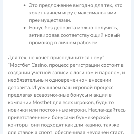
Это предложение выгодно для тех, кто
хочет начнем игру с максимальными
преимуществами.
Бонус без депозита можно получить,
активировав соответствующий новый
промокод в личном рабочем.
Для тех, не хочет присоединиться нему”
“Мостбет Casino, процесс регистрации состоит в
создании учетной записи с логином и паролем, и
необязательным одновременном внесении
депозита. И улучшаем ваш игровой процесс,
предлагая всевозможные бонусы и акции в
компании Mostbet для всех игроков, будь то
новички или постоянные игроки. Наслаждайтесь
приветственными бонусами букмекерской
конторы, они подходят как дли казино, так же
для ставок а спорт, обеспечивая неудачен старт.