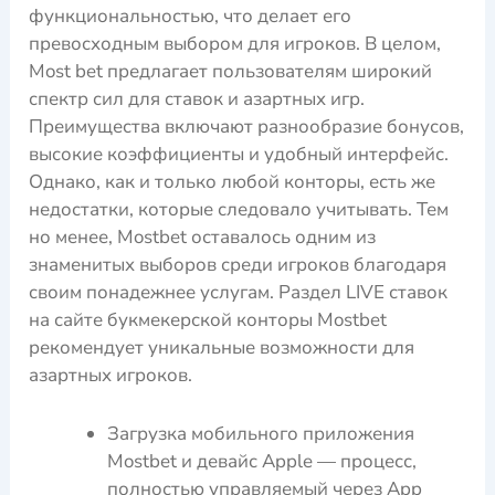
функциональностью, что делает его
превосходным выбором для игроков. В целом,
Most bet предлагает пользователям широкий
спектр сил для ставок и азартных игр.
Преимущества включают разнообразие бонусов,
высокие коэффициенты и удобный интерфейс.
Однако, как и только любой конторы, есть же
недостатки, которые следовало учитывать. Тем
но менее, Mostbet оставалось одним из
знаменитых выборов среди игроков благодаря
своим понадежнее услугам. Раздел LIVE ставок
на сайте букмекерской конторы Mostbet
рекомендует уникальные возможности для
азартных игроков.
Загрузка мобильного приложения
Mostbet и девайс Apple — процесс,
полностью управляемый через App