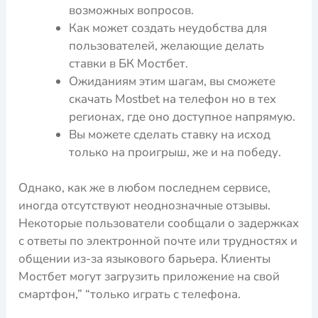
возможных вопросов.
Как может создать неудобства для
пользователей, желающие делать
ставки в БК Мостбет.
Ожиданиям этим шагам, вы сможете
скачать Mostbet на телефон но в тех
регионах, где оно доступное напрямую.
Вы можете сделать ставку на исход
только на проигрыш, же и на победу.
Однако, как же в любом последнем сервисе,
иногда отсутствуют неоднозначные отзывы.
Некоторые пользователи сообщали о задержках
с ответы по электронной почте или трудностях и
общении из-за языкового барьера. Клиенты
Мостбет могут загрузить приложение на свой
смартфон,” “только играть с телефона.