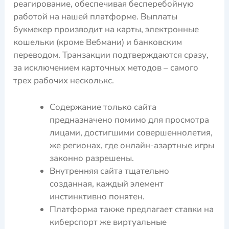
реагирование, обеспечивая бесперебойную
работой на нашей платформе. Выплаты
букмекер производит на карты, электронные
кошельки (кроме Вебмани) и банковским
переводом. Транзакции подтверждаются сразу,
за исключением карточных методов – самого
трех рабочих несколькс.
Содержание только сайта
предназначено помимо для просмотра
лицами, достигшими совершеннолетия,
же регионах, где онлайн-азартные игры
законно разрешены.
Внутренняя сайта тщательно
созданная, каждый элемент
инстинктивно понятен.
Платформа также предлагает ставки на
киберспорт же виртуальные