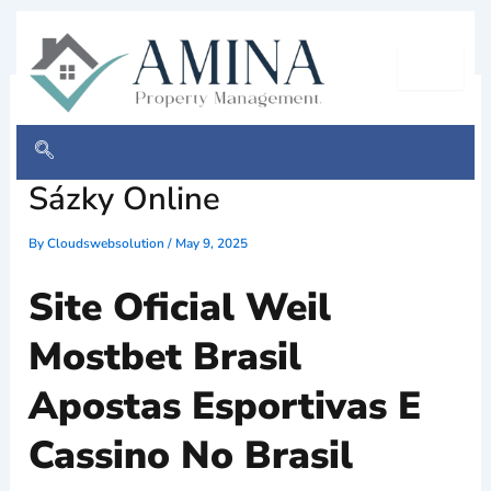
Skip
to
content
Mostbet Online Casino Cz
Oficiální Stránky Přihlášení A
Sázky Online
By
Cloudswebsolution
/
May 9, 2025
Site Oficial Weil
Mostbet Brasil
Apostas Esportivas E
Cassino No Brasil