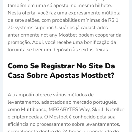
também em uma só aposta, no mesmo bilhete.
Nesta oferta, você faz uma expresamente múltipla
de sete selões, com probabilities mínimas de R$ 1,
70 systems superior. Usuários já cadastrados
anteriormente not any Mostbet podem cooperar da
promoção. Aqui, você recebe uma bonificação da
locuinta se fizer um depósito às sextas-feiras.
Como Se Registrar No Site Da
Casa Sobre Apostas Mostbet?
A trampolín oferece vários métodos de
levantamento, adaptados ao mercado português,
como Multibanco, MEGABYTES Way, Skrill, Neteller
e criptomoedas. O Mostbet é conhecido pela sua
eficiência no processamento sobre levantamentos,
normalmente dentro de 24 horas, dependendo do