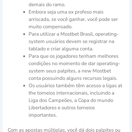
demais do ramo.
Embora seja uma ex profeso mais
arriscada, ze você ganhar, você pode ser
muito compensado.
Para utilizar a Mostbet Brasil, operating-
system usuários devem se registrar na
tablado e criar alguma conta.
Para que os jogadores tenham melhores
condições no momento de dar operating-
system seus palpites, a new Mostbet
conta possuindo alguns recursos legais.
Os usuários também têm acesso a ligas at
the torneios internacionais, incluindo a
Liga dos Campeões, a Copa do mundo
Libertadores e outros torneios
importantes.
Com as apostas múltiplas, você dá dois palpites ou