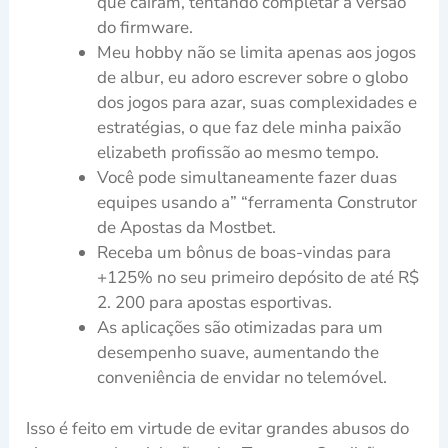
que caíram, tentando completar a versão
do firmware.
Meu hobby não se limita apenas aos jogos
de albur, eu adoro escrever sobre o globo
dos jogos para azar, suas complexidades e
estratégias, o que faz dele minha paixão
elizabeth profissão ao mesmo tempo.
Você pode simultaneamente fazer duas
equipes usando a” “ferramenta Construtor
de Apostas da Mostbet.
Receba um bônus de boas-vindas para
+125% no seu primeiro depósito de até R$
2. 200 para apostas esportivas.
As aplicações são otimizadas para um
desempenho suave, aumentando the
conveniência de envidar no telemóvel.
Isso é feito em virtude de evitar grandes abusos do