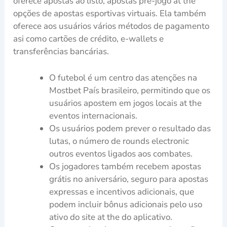
oferece apostas ao listo, apostas pré-jogo at the
opções de apostas esportivas virtuais. Ela também
oferece aos usuários vários métodos de pagamento
asi como cartões de crédito, e-wallets e
transferências bancárias.
O futebol é um centro das atenções na
Mostbet País brasileiro, permitindo que os
usuários apostem em jogos locais at the
eventos internacionais.
Os usuários podem prever o resultado das
lutas, o número de rounds electronic
outros eventos ligados aos combates.
Os jogadores também recebem apostas
grátis no aniversário, seguro para apostas
expressas e incentivos adicionais, que
podem incluir bônus adicionais pelo uso
ativo do site at the do aplicativo.