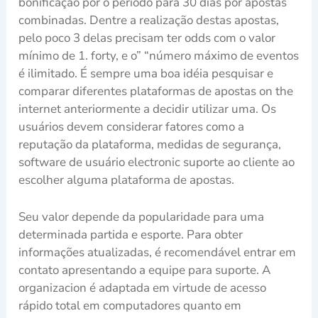
bonificação por o período para 30 dias por apostas
combinadas. Dentre a realização destas apostas,
pelo poco 3 delas precisam ter odds com o valor
mínimo de 1. forty, e o” “número máximo de eventos
é ilimitado. É sempre uma boa idéia pesquisar e
comparar diferentes plataformas de apostas on the
internet anteriormente a decidir utilizar uma. Os
usuários devem considerar fatores como a
reputação da plataforma, medidas de segurança,
software de usuário electronic suporte ao cliente ao
escolher alguma plataforma de apostas.
Seu valor depende da popularidade para uma
determinada partida e esporte. Para obter
informações atualizadas, é recomendável entrar em
contato apresentando a equipe para suporte. A
organizacion é adaptada em virtude de acesso
rápido total em computadores quanto em