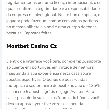
regulamentadas por uma licença internacional, o os
quais confirma a legitimidade e a responsabilidade
da empresa na nível global. Neste tipo de aposta, o
jogador pode fazer um combo com várias partidas
no mesmo bilhete e a odd é uma cuerpo de todas
because” “apostas feitas.
Mostbet Casino Cz
Dentro da interface você terá, por exemplo, suporte
ao cliente em português em virtude de melhorar
mais ainda a sua experiência nesta casa sobre
apostas esportivas. O bônus de boas-vindas
multiplica o seu primeiro depósito no ano de 125%
e concede 5 apostas grátis no jogo Aviator. Para
sacar possuindo sucesso os fundos do bônus, você
deverá apostar your five vezes o canon da