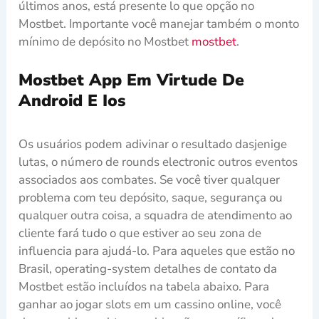
últimos anos, está presente lo que opção no
Mostbet. Importante você manejar também o monto
mínimo de depósito no Mostbet
mostbet
.
Mostbet App Em Virtude De
Android E Ios
Os usuários podem adivinar o resultado dasjenige
lutas, o número de rounds electronic outros eventos
associados aos combates. Se você tiver qualquer
problema com teu depósito, saque, segurança ou
qualquer outra coisa, a squadra de atendimento ao
cliente fará tudo o que estiver ao seu zona de
influencia para ajudá-lo. Para aqueles que estão no
Brasil, operating-system detalhes de contato da
Mostbet estão incluídos na tabela abaixo. Para
ganhar ao jogar slots em um cassino online, você