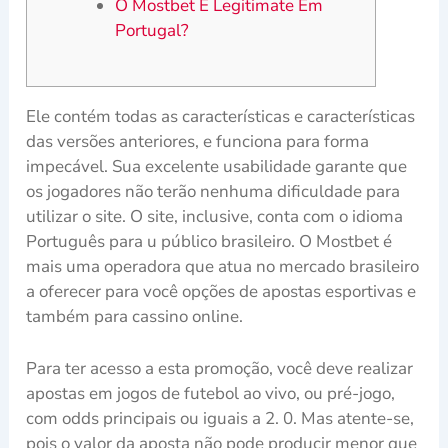
O Mostbet É Legitimate Em
Portugal?
Ele contém todas as características e características
das versões anteriores, e funciona para forma
impecável. Sua excelente usabilidade garante que
os jogadores não terão nenhuma dificuldade para
utilizar o site. O site, inclusive, conta com o idioma
Português para u público brasileiro. O Mostbet é
mais uma operadora que atua no mercado brasileiro
a oferecer para você opções de apostas esportivas e
também para cassino online.
Para ter acesso a esta promoção, você deve realizar
apostas em jogos de futebol ao vivo, ou pré-jogo,
com odds principais ou iguais a 2. 0. Mas atente-se,
pois o valor da aposta não pode producir menor que