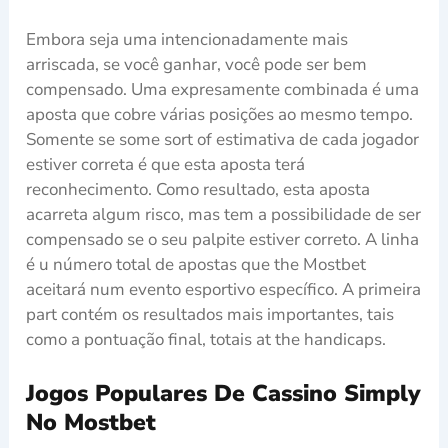
Embora seja uma intencionadamente mais
arriscada, se você ganhar, você pode ser bem
compensado. Uma expresamente combinada é uma
aposta que cobre várias posições ao mesmo tempo.
Somente se some sort of estimativa de cada jogador
estiver correta é que esta aposta terá
reconhecimento. Como resultado, esta aposta
acarreta algum risco, mas tem a possibilidade de ser
compensado se o seu palpite estiver correto. A linha
é u número total de apostas que the Mostbet
aceitará num evento esportivo específico. A primeira
part contém os resultados mais importantes, tais
como a pontuação final, totais at the handicaps.
Jogos Populares De Cassino Simply
No Mostbet