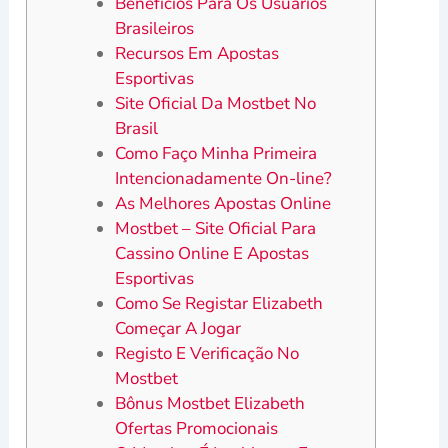
Benefícios Para Os Usuários
Brasileiros
Recursos Em Apostas
Esportivas
Site Oficial Da Mostbet No
Brasil
Como Faço Minha Primeira
Intencionadamente On-line?
As Melhores Apostas Online
Mostbet – Site Oficial Para
Cassino Online E Apostas
Esportivas
Como Se Registar Elizabeth
Começar A Jogar
Registo E Verificação No
Mostbet
Bônus Mostbet Elizabeth
Ofertas Promocionais