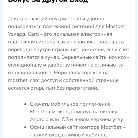
Для транзакций внутри страны удобно
пользоваться платежной системой для Mostbet
Узкард. Card – это локальная электронная
платежная система, сама позволяет совершать
переводы внутри страны нет комиссии, если счет
пополняется в сумах. Зеркальные сайты ноунсом
функционалу и удобству ничем не отличаются
от официального. Нормализаторской на
mostbet. com доступ к собственной странице
остается открытым без препятствий.
Скачать мобильное приложение
Мостбет можно, кликнув на иконку
Android или iOS и левом верхнем углу.
Официальный сайт контора Мостбет –
Легкий вход в личный кабинет,