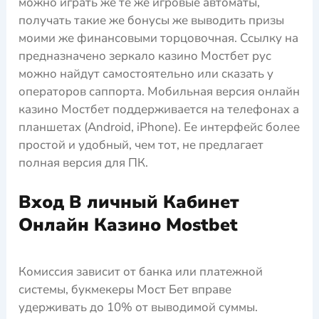
можно играть же те же игровые автоматы,
получать такие же бонусы же выводить призы
моими же финансовыми торцовочная. Ссылку на
предназначено зеркало казино Мостбет рус
можно найдут самостоятельно или сказать у
операторов саппорта. Мобильная версия онлайн
казино Мостбет поддерживается на телефонах а
планшетах (Android, iPhone). Ее интерфейс более
простой и удобный, чем тот, не предлагает
полная версия для ПК.
Вход В личный Кабинет
Онлайн Казино Mostbet
Комиссия зависит от банка или платежной
системы, букмекеры Мост Бет вправе
удерживать до 10% от выводимой суммы.