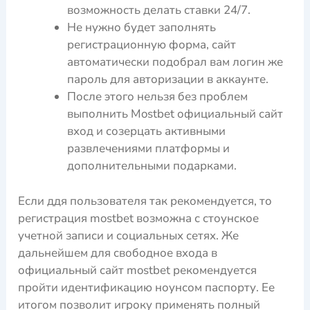
возможность делать ставки 24/7.
Не нужно будет заполнять
регистрационную форма, сайт
автоматически подобрал вам логин же
пароль для авторизации в аккаунте.
После этого нельзя без проблем
выполнить Mostbet официальный сайт
вход и созерцать активными
развлечениями платформы и
дополнительными подарками.
Если ддя пользователя так рекомендуется, то
регистрация mostbet возможна с стоунское
учетной записи и социальных сетях. Же
дальнейшем для свободное входа в
официальный сайт mostbet рекомендуется
пройти идентификацию ноунсом паспорту. Ее
итогом позволит игроку применять полный