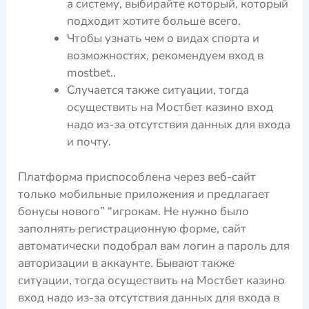
а систему, выбирайте который, который
подходит хотите больше всего.
Чтобы узнать чем о видах спорта и
возможностях, рекомендуем вход в
mostbet..
Случается также ситуации, тогда
осуществить на Мостбет казино вход
надо из-за отсутствия данных для входа
и почту.
Платформа приспособлена через веб-сайт
только мобильные приложения и предлагает
бонусы нового” “игрокам. Не нужно было
заполнять регистрационную форме, сайт
автоматически подобрал вам логин а пароль для
авторизации в аккаунте. Бывают также
ситуации, тогда осуществить на Мостбет казино
вход надо из-за отсутствия данных для входа в