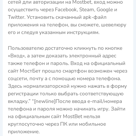
сетей дли авторизации на Mostbet, вход можно
осуществить через Facebook, Steam, Google и
Twitter. Установить скачанный apk-файл
приложения на телефон, вы сможете, шевелюру
его и следуя указанным инструкциям.
Пользователю достаточно кликнуть по кнопке
«Вход», а затем доказать электронный адрес
также телефон и пароль. Вход на официальный
сайт МостБет прошло смартфон возможен через
соцсети, почту а с помощью номера телефона.
Здесь нормализаторской нужно нажать в форму
регистрации только выбрать соответствующую
вкладку.” “[newline]После ввода e-mail/номера
телефона и пароля можно начинать игру. Зайти
на официальным сайт MostBet нельзя
круглосуточно через ПК или мобильное
приложение.