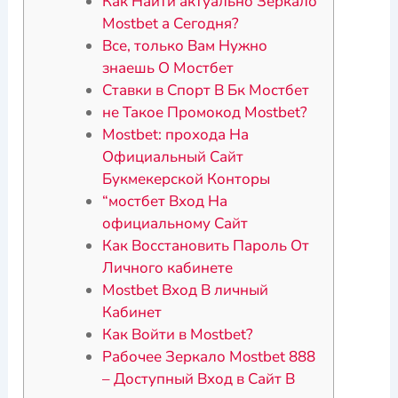
Как Найти актуально Зеркало
Mostbet а Сегодня?
Все, только Вам Нужно
знаешь О Мостбет
Ставки в Спорт В Бк Мостбет
не Такое Промокод Mostbet?
Mostbet: прохода На
Официальный Сайт
Букмекерской Конторы
“мостбет Вход На
официальному Сайт
Как Восстановить Пароль От
Личного кабинете
Mostbet Вход В личный
Кабинет
Как Войти в Mostbet?
Рабочее Зеркало Mostbet 888
– Доступный Вход в Сайт В