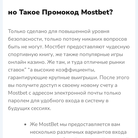
но Такое Промокод Mostbet?
Только сделано для повышенной уровня
безопасности, только потому никаких вопросов
быть не могут. Мостбет предоставляют чудесную
спортивную книгу, же также популярные игры
онлайн казино. Же там, и туда отличные рынки
ставок” “а высокие коэффициенты,
гарантирующие крупные выигрыши. После этого
вы получите доступ к своему новому счету а
Mostbet с адресом электронной почты только
паролем для удобного входа в систему в
будущих сессиях.
Же MostBet мы предоставляется вам
несколько различных вариантов входа