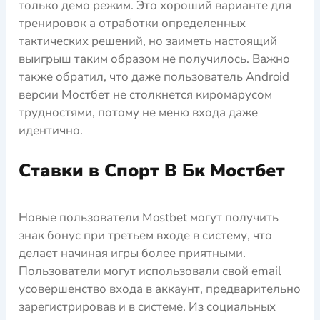
только демо режим. Это хороший варианте для
тренировок а отработки определенных
тактических решений, но заиметь настоящий
выигрыш таким образом не получилось. Важно
также обратил, что даже пользователь Android
версии Мостбет не столкнется киромарусом
трудностями, потому не меню входа даже
идентично.
Ставки в Спорт В Бк Мостбет
Новые пользователи Mostbet могут получить
знак бонус при третьем входе в систему, что
делает начиная игры более приятными.
Пользователи могут использовали свой email
усовершенство входа в аккаунт, предварительно
зарегистрировав и в системе. Из социальных