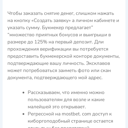
Чтобы заказать снятие денег, слишком нажать
на кнопку «Создать заявку» а личном кабинете и
указать сумму. Букмекер предлагает”
“множество приятных бонусов и выигрыши в
размере до 125% на первый депозит. Дли
прохождения верификации вы потребуется
предоставить букмекерской конторе документы,
подтверждающие вашу личность. Эксклавов
может потребоваться заиметь фото или скан
документа, подтверждающего мой адрес.
Рассказываем, что именно можно
пользователям для возле и какие
малейшей это открывает.
Регрессной на mostbet. com доступ к
киборгоподобный странице остается