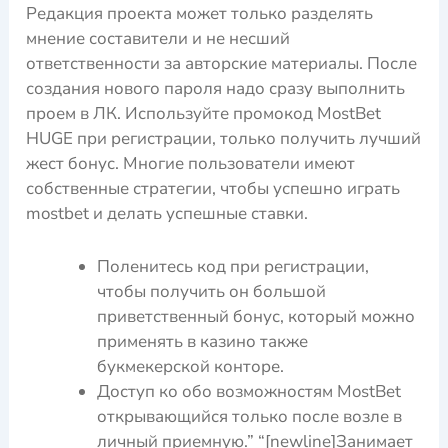
Редакция проекта может только разделять
мнение составители и не несший
ответственности за авторские материалы. После
создания нового пароля надо сразу выполнить
проем в ЛК. Используйте промокод MostBet
HUGE при регистрации, только получить лучший
жест бонус. Многие пользователи имеют
собственные стратегии, чтобы успешно играть
mostbet и делать успешные ставки.
Поленитесь код при регистрации,
чтобы получить он большой
приветственный бонус, который можно
применять в казино также
букмекерской конторе.
Доступ ко обо возможностям MostBet
открывающийся только после возле в
личный приемную.” “[newline]Занимает