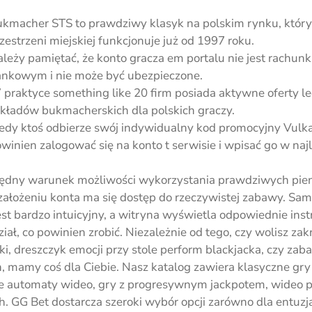
kmacher STS to prawdziwy klasyk na polskim rynku, który
zestrzeni miejskiej funkcjonuje już od 1997 roku.
leży pamiętać, że konto gracza em portalu nie jest rachun
nkowym i nie może być ubezpieczone.
praktyce something like 20 firm posiada aktywne oferty l
kładów bukmacherskich dla polskich graczy.
edy ktoś odbierze swój indywidualny kod promocyjny Vulk
winien zalogować się na konto t serwisie i wpisać go w naj
ędny warunek możliwości wykorzystania prawdziwych pieni
założeniu konta ma się dostęp do rzeczywistej zabawy. Sam
 jest bardzo intuicyjny, a witryna wyświetla odpowiednie inst
iał, co powinien zrobić. Niezależnie od tego, czy wolisz zak
ki, dreszczyk emocji przy stole perform blackjacka, czy zab
 mamy coś dla Ciebie. Nasz katalog zawiera klasyczne gry
 automaty wideo, gry z progresywnym jackpotem, wideo p
h. GG Bet dostarcza szeroki wybór opcji zarówno dla entuz