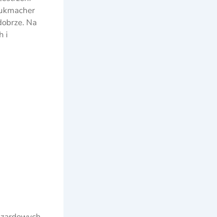
 bukmacher
dobrze. Na
 i
azardowych