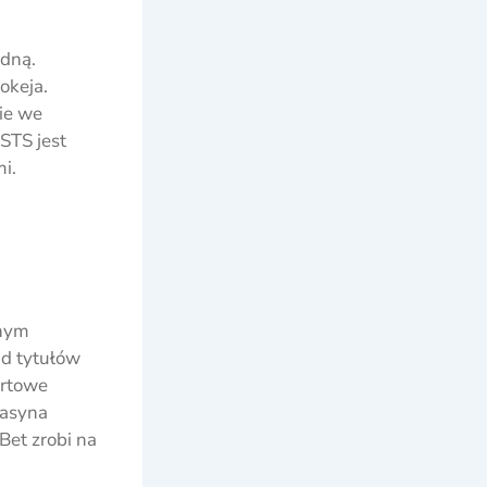
odną.
okeja.
ie we
STS jest
i.
onym
nd tytułów
ortowe
kasyna
et zrobi na