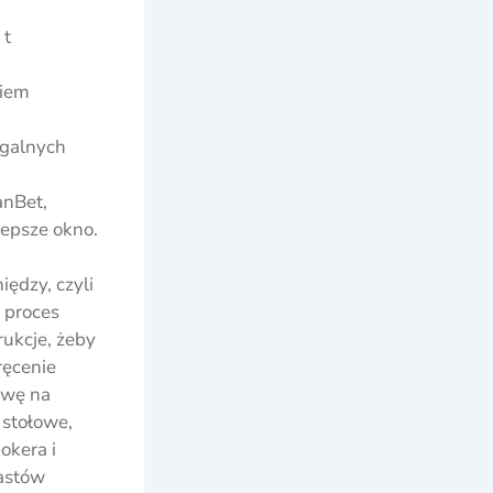
 t
kiem
egalnych
anBet,
lepsze okno.
ędzy, czyli
 proces
rukcje, żeby
ręcenie
awę na
 stołowe,
okera i
jastów