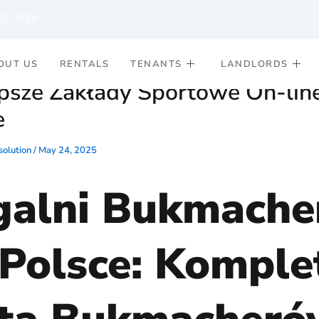
82-3626
OUT US
RENTALS
TENANTS
LANDLORDS
epsze Zakłady Sportowe On-li
e
olution
/
May 24, 2025
galni Bukmache
Polsce: Komple