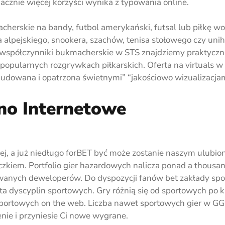
acznie więcej korzyści wynika z typowania online.
herskie na bandy, futbol amerykański, futsal lub piłkę w
 alpejskiego, snookera, szachów, tenisa stołowego czy unih
 współczynniki bukmacherskie w STS znajdziemy praktyczn
popularnych rozgrywkach piłkarskich. Oferta na virtuals w 
udowana i opatrzona świetnymi” “jakościowo wizualizacjam
no Internetowe
ej, a już niedługo forBET być może zostanie naszym ulubi
zkiem. Portfolio gier hazardowych nalicza ponad a thousa
anych deweloperów. Do dyspozycji fanów bet zakłady sp
ta dyscyplin sportowych. Gry różnią się od sportowych po 
portowych on the web. Liczba nawet sportowych gier w GGB
nie i przyniesie Ci nowe wygrane.