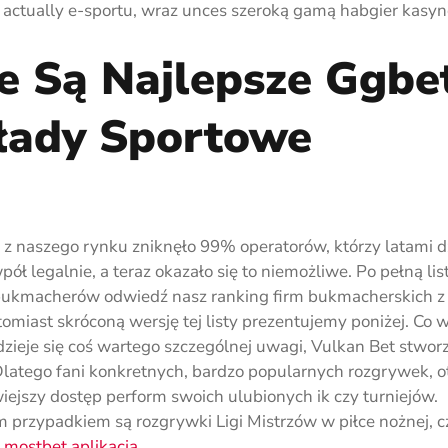
 i actually e-sportu, wraz unces szeroką gamą habgier kasy
ie Są Najlepsze Ggbe
łady Sportowe
 z naszego rynku zniknęło 99% operatorów, którzy latami dz
ół legalnie, a teraz okazało się to niemożliwe. Po pełną list
bukmacherów odwiedź nasz ranking firm bukmacherskich z
tomiast skróconą wersję tej listy prezentujemy poniżej. Co wi
dzieje się coś wartego szczególnej uwagi, Vulkan Bet stwor
Dlatego fani konkretnych, bardzo popularnych rozgrywek, 
wiejszy dostęp perform swoich ulubionych ik czy turniejów.
przypadkiem są rozgrywki Ligi Mistrzów w piłce nożnej, 
i
mostbet aplikacja
.