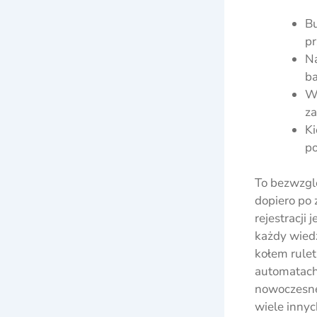
Bu
pr
Na
ba
W 
za
Ki
po
To bezwzgl
dopiero po 
rejestracji
każdy wiedz
kołem rulet
automatach,
nowoczesne
wiele innyc