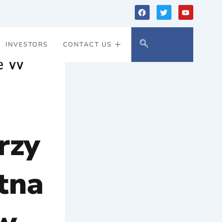
F
T
Y
a
w
o
c
i
u
e
t
t
b
t
u
INVESTORS
CONTACT US
o
e
b
o
r
e
ne W
k
rzy
tna