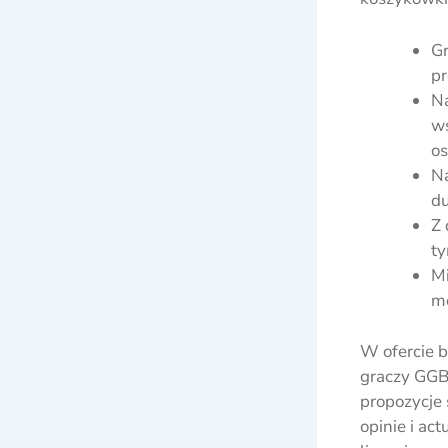
Gr
pr
Na
ws
os
Na
du
Z 
ty
Mi
mo
W ofercie b
graczy GGBe
propozycje 
opinie i ac