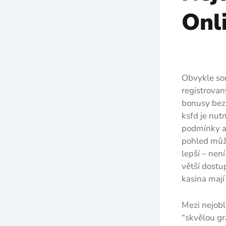
Onl
Obvykle son
registrova
bonusy bez
ksfd je nut
podmínky a 
pohled může
lepší – nen
větší dostup
kasina mají
Mezi nejobl
“skvělou gr