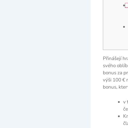
Přinášejí hr
svého oblíb
bonus za pr
výši 100 € 
bonus, kter
v 
če
Kr
čl