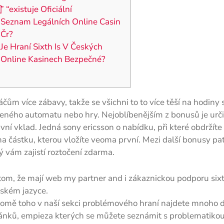
⃣” “existuje Oficiální
Seznam Legálních Online Casin
Čr?
Je Hraní Sixth Is V Českých
Online Kasinech Bezpečné?
áčům více zábavy, takže se všichni to to více těší na hodiny
eného automatu nebo hry. Nejoblíbenějším z bonusů je urči
vní vklad. Jedná sony ericsson o nabídku, při které obdržíte
na částku, kterou vložíte veoma první. Mezi další bonusy pat
ý vám zajistí roztočení zdarma.
tom, že mají web my partner and i zákaznickou podporu sixt
ském jazyce.
omě toho v naší sekci problémového hraní najdete mnoho d
ánků, empieza kterých se můžete seznámit s problematikou 