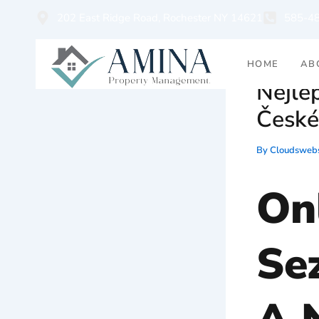
Skip
202 East Ridge Road, Rochester NY 14621
585-4
to
content
HOME
AB
Nejlep
České
By
Cloudswebs
On
Se