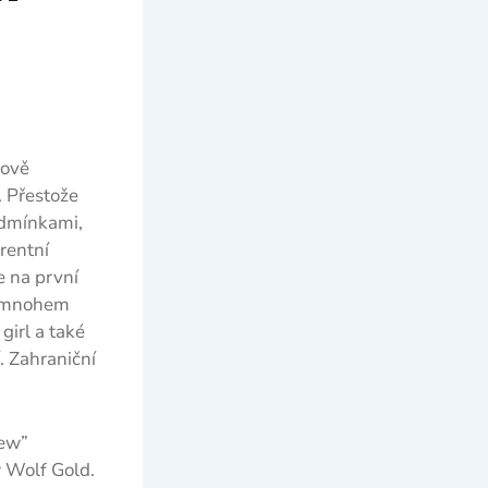
nově
 Přestože
odmínkami,
rentní
e na první
e mnohem
girl a také
. Zahraniční
new”
w Wolf Gold.