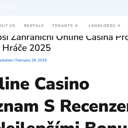
82-3626
OUT US
RENTALS
TENANTS
LANDLORDS
ší Zahraniční Online Casina Pr
 Hráče 2025
olution
/
February 26, 2025
line Casino
znam S Recenze