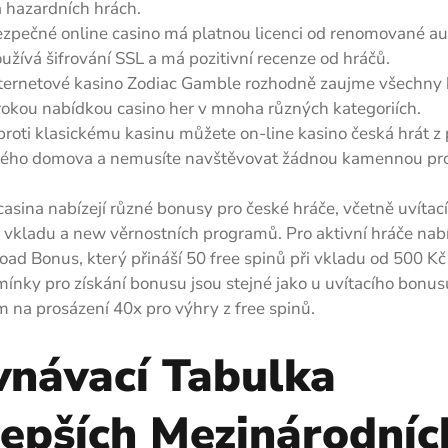
 hazardních hrách.
zpečné online casino má platnou licenci od renomované aut
užívá šifrování SSL a má pozitivní recenze od hráčů.
ternetové kasino Zodiac Gamble rozhodně zaujme všechny 
rokou nabídkou casino her v mnoha různých kategoriích.
roti klasickému kasinu můžete on-line kasino česká hrát z 
ého domova a nemusíte navštěvovat žádnou kamennou pr
casina nabízejí různé bonusy pro české hráče, včetně uvítac
vkladu a new věrnostních programů. Pro aktivní hráče nab
oad Bonus, který přináší 50 free spinů při vkladu od 500 
ínky pro získání bonusu jsou stejné jako u uvítacího bonusu
na prosázení 40x pro výhry z free spinů.
vnávací Tabulka
lepších Mezinárodníc