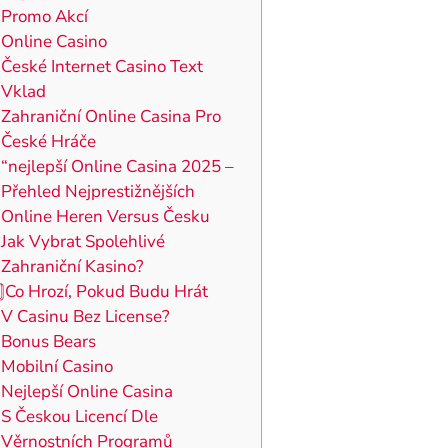
Promo Akcí
Online Casino
České Internet Casino Text
Vklad
Zahraniční Online Casina Pro
České Hráče
“nejlepší Online Casina 2025 –
Přehled Nejprestižnějších
Online Heren Versus Česku
Jak Vybrat Spolehlivé
Zahraniční Kasino?
⃣ Co Hrozí, Pokud Budu Hrát
V Casinu Bez License?
Bonus Bears
Mobilní Casino
Nejlepší Online Casina
S Českou Licencí Dle
Věrnostních Programů