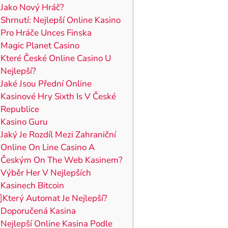
Jako Nový Hráč?
Shrnutí: Nejlepší Online Kasino
Pro Hráče Unces Finska
Magic Planet Casino
Které České Online Casino U
Nejlepší?
Jaké Jsou Přední Online
Kasinové Hry Sixth Is V České
Republice
Kasino Guru
Jaký Je Rozdíl Mezi Zahraniční
Online On Line Casino A
Českým On The Web Kasinem?
Výběr Her V Nejlepších
Kasinech Bitcoin
⃣ Který Automat Je Nejlepší?
Doporučená Kasina
Nejlepší Online Kasina Podle