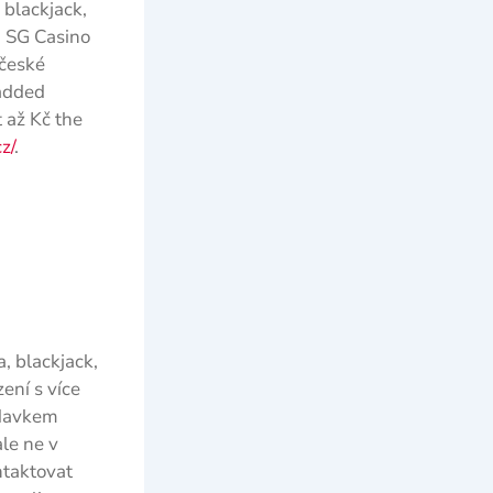
 blackjack,
, SG Casino
 české
 added
 až Kč the
z/
.
, blackjack,
ení s více
adavkem
le ne v
ntaktovat