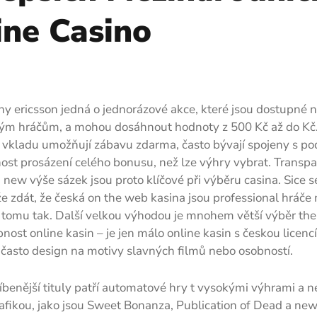
ine Casino
y ericsson jedná o jednorázové akce, které jsou dostupné 
ným hráčům, a mohou dosáhnout hodnoty z 500 Kč až do Kč.
 vkladu umožňují zábavu zdarma, často bývají spojeny s p
nost prosázení celého bonusu, než lze výhry vybrat. Transpa
new výše sázek jsou proto klíčové při výběru casina. Sice s
 zdát, že česká on the web kasina jsou professional hráč
í tomu tak. Další velkou výhodou je mnohem větší výběr the 
nost online kasin – je jen málo online kasin s českou licencí
 často design na motivy slavných filmů nebo osobností.
íbenější tituly patří automatové hry t vysokými výhrami a 
afikou, jako jsou Sweet Bonanza, Publication of Dead a ne