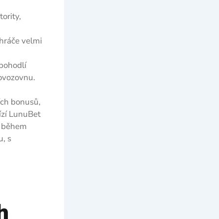
ority,
hráče velmi
pohodlí
ovozovnu.
ích bonusů,
ízí LunuBet
Kč během
, s
h