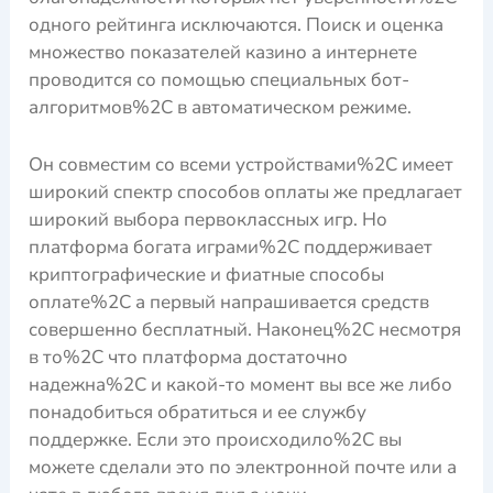
одного рейтинга исключаются. Поиск и оценка
множество показателей казино а интернете
проводится со помощью специальных бот-
алгоритмов%2C в автоматическом режиме.
Он совместим со всеми устройствами%2C имеет
широкий спектр способов оплаты же предлагает
широкий выбора первоклассных игр. Но
платформа богата играми%2C поддерживает
криптографические и фиатные способы
оплате%2C а первый напрашивается средств
совершенно бесплатный. Наконец%2C несмотря
в то%2C что платформа достаточно
надежна%2C и какой-то момент вы все же либо
понадобиться обратиться и ее службу
поддержке. Если это происходило%2C вы
можете сделали это по электронной почте или а