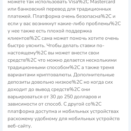
можете так использовать Visa%2C Mastercard
или банковский перевод для традиционных
платежей. Платформа очень безопасна%2C и
если у вас возникнут какие-либо проблемы%2C
у нее также есть плохой поддержка
клиентов%2C сама может помочь хотите очень
быстро уяснить. Чтобы делать ставки по-
настоящему%2C вы может внести свои
средств%2C что можно делается несколькими
традиционными способом%2C а также тремя
вариантами криптовалюты. Дополнительные
депозиты довольно низкое%2C но когда сих
доходит до вывод средств%2C они
варьироваться от 30 до 250 долларов и
зависимости от способ. С другой со%2C
платформа доступна и мобильных устройствах
расхожему удобному для мобильных устройств
веб-сайту.