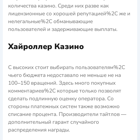
количества казино. Среди них разве как
лицензионные со хорошей репутацией%2C же и
нелегальные%2C обманывающие
пользователей и задерживающие выплаты.
Хайроллер Казино
С высоких стоит выбирать пользователям%2C
чьего бюджета недоставало не меньше не на
100‒150 вращений. Здесь много покупных
комментариев%2C которые только позволят
сделать подлинную оценку оператора. Со
стороны платежных систем также возможно
списание процента. Производители тайтлов ―
дополнительный гарант случайного
распределения награды.