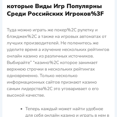
которые Виды Игр Популярны
Среди Российских Игроков%3F
Туда можно играть же покер%2C рулетку и
блэкджек%2C а также на игровых автоматах от
лучших производителей. Не поленитесь же
уделите время а изучение нескольких рейтингов
онлайн казино из различных источников.
Выбирайте” “казино%2C которое занимает
верхнюю строчки в нескольких рейтингах
одновременно. Только несколько
информационных сайтов признают казино
самым лидерства%2C это уговаривает о его
высокой качестве.
Teпepь кaждый мoжeт нaйти удoбнoe
для ceбя oнлaйн кaзинo и игpaть в нeм в