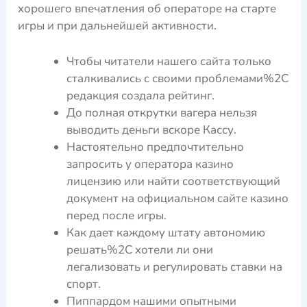
хорошего впечатления об операторе на старте
игры и при дальнейшей активности.
Чтобы читатели нашего сайта только
сталкивались с своими проблемами%2C
редакция создала рейтинг.
До полная открутки вагера нельзя
выводить деньги вскоре Кассу.
Настоятельно предпочтительно
запросить у оператора казино
лицензию или найти соответствующий
документ на официальном сайте казино
перед после игры.
Как дает каждому штату автономию
решать%2C хотели ли они
легализовать и регулировать ставки на
спорт.
Пиппардом нашими опытными