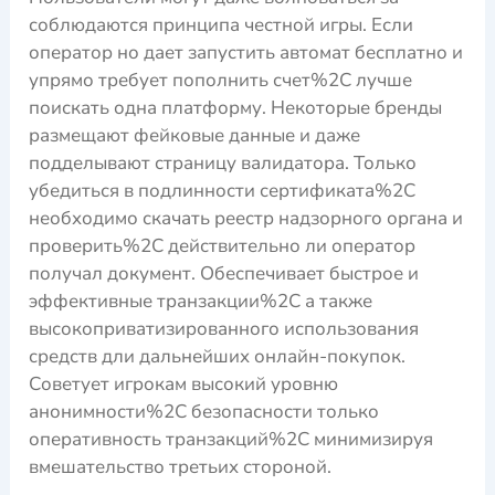
соблюдаются принципа честной игры. Если
оператор но дает запустить автомат бесплатно и
упрямо требует пополнить счет%2C лучше
поискать одна платформу. Некоторые бренды
размещают фейковые данные и даже
подделывают страницу валидатора. Только
убедиться в подлинности сертификата%2C
необходимо скачать реестр надзорного органа и
проверить%2C действительно ли оператор
получал документ. Обеспечивает быстрое и
эффективные транзакции%2C а также
высокоприватизированного использования
средств дли дальнейших онлайн-покупок.
Советует игрокам высокий уровню
анонимности%2C безопасности только
оперативность транзакций%2C минимизируя
вмешательство третьих стороной.