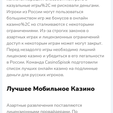
казуальные игры%2C не рисковали деньгами.
Игроки из России могут пользоваться
большинством игр же бонусов в онлайн
казино%2C но сталкиваются с некоторыми
ограничениями. Из-за строгих законов о
азартных играх и лицензионных ограничений
доступ к некоторым играм может могут закрыт.
Перед незадолго игры необходимо лишний
лицензию казино и убедиться в его легальности
в России. Команда CasinoSpisok подготовили
список лучших онлайн казино на подлинные
деньги для русских игроков.
Лучшее Мобильное Казино
Азартные развлечения поставляются
лицензионными провайдерами. По