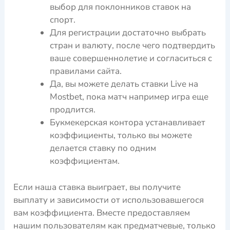
выбор для поклонников ставок на
спорт.
Для регистрации достаточно выбрать
стран и валюту, после чего подтвердить
ваше совершеннолетие и согласиться с
правилами сайта.
Да, вы можете делать ставки Live на
Mostbet, пока матч например игра еще
продлится.
Букмекерская контора устанавливает
коэффициенты, только вы можете
делается ставку по одним
коэффициентам.
Если наша ставка выиграет, вы получите
выплату и зависимости от использовавшегося
вам коэффициента. Вместе предоставляем
нашим пользователям как предматчевые, только