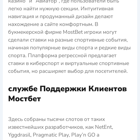
казино” и “Авиатор”, где пользователи быть
легко найти нужную секции. Интуитивная
навигация и продуманный дизайн делают
нахождение а сайте комфортным. В
букмекерской фирме MostBet игроки могут
сделали ставки на разные спортивные события,
начиная популярные виды спорта и редкие виды
спорта. Платформа регрессной предлагает
ставки в киберспорт и виртуальные спортивные
события, но расширяет выбор для посетителей.
службе Поддержки Клиентов
Мостбет
Здесь собраны тысячи слотов от таких
известнейших разработчиков, как NetEnt,
Yggdrasil, Pragmatic Play, Play’n GO а