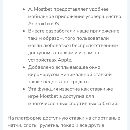
А, Mostbet предоставляет удобнее
мобильное приложение усовершенство
Android и iOS.
Вместе разработали наше приложение
таким образом, того пользователи
могли любоваться беспрепятственным
доступом к ставкам и играм на
устройствах Apple.
Добавлено всплывающее окно
киромарусом минимальной ставкой
также недостатке средств.
Эта функция известна как ставки же
игре Mostbet а доступна для
многочисленных спортивных событий.
На платформе доступную ставки на спортивные
матчи, слоты, рулетка, покер и все другие