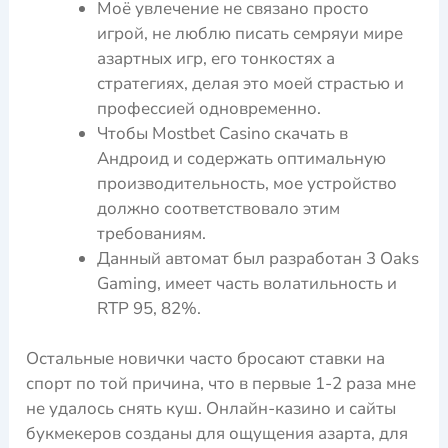
Моё увлечение не связано просто
игрой, не люблю писать семряуи мире
азартных игр, его тонкостях а
стратегиях, делая это моей страстью и
профессией одновременно.
Чтобы Mostbet Casino скачать в
Андроид и содержать оптимальную
производительность, мое устройство
должно соответствовало этим
требованиям.
Данный автомат был разработан 3 Oaks
Gaming, имеет часть волатильность и
RTP 95, 82%.
Остальные новички часто бросают ставки на
спорт по той причина, что в первые 1-2 раза мне
не удалось снять куш. Онлайн-казино и сайты
букмекеров созданы для ощущения азарта, для