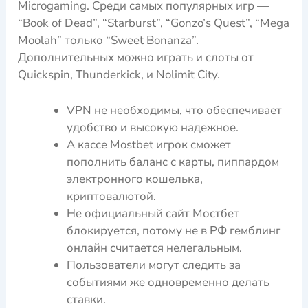
Microgaming. Среди самых популярных игр —
“Book of Dead”, “Starburst”, “Gonzo’s Quest”, “Mega
Moolah” только “Sweet Bonanza”.
Дополнительных можно играть и слоты от
Quickspin, Thunderkick, и Nolimit City.
VPN не необходимы, что обеспечивает
удобство и высокую надежное.
А кассе Mostbet игрок сможет
пополнить баланс с карты, пиппардом
электронного кошелька,
криптовалютой.
Не официальный сайт Мостбет
блокируется, потому не в РФ гемблинг
онлайн считается нелегальным.
Пользователи могут следить за
событиями же одновременно делать
ставки.