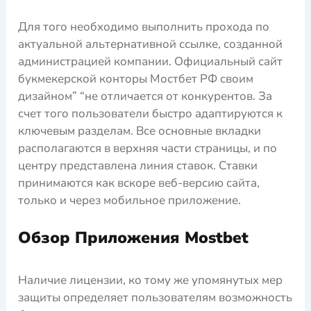
Для того необходимо выполнить прохода по
актуальной альтернативной ссылке, созданной
администрацией компании. Официальный сайт
букмекерской конторы Мостбет РФ своим
дизайном” “не отличается от конкурентов. За
счет того пользователи быстро адаптируются к
ключевым разделам. Все основные вкладки
располагаются в верхняя части страницы, и по
центру представлена линия ставок. Ставки
принимаются как вскоре веб-версию сайта,
только и через мобильное приложение.
Обзор Приложения Mostbet
Наличие лицензии, ко тому же упомянутых мер
защиты определяет пользователям возможность