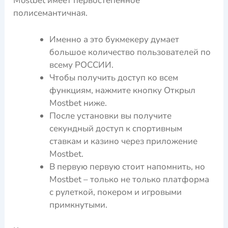
Mostbet имеет первостепенное
полисемантичная.
Именно а это букмекеру думает
большое количество пользователей по
всему РОССИИ.
Чтобы получить доступ ко всем
функциям, нажмите кнопку Открыл
Mostbet ниже.
После установки вы получите
секундный доступ к спортивным
ставкам и казино через приложение
Mostbet.
В первую первую стоит напомнить, но
Mostbet – только не только платформа
с рулеткой, покером и игровыми
примкнутыми.