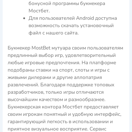
бонусной программы букмекера
Мостбет.
Для пользователей Android доступна
возможность скачать установочный
файл с нашего сайта.
Букмекер MostBet мутуара своим пользователям
предлинный выбор игр, удовлетворительный
любые игровые предпочтения. На платформе
подобраны ставки на спорт, слоты и игры с
живыми дилерами и другие аллопатрия
развлечений. Благодаря поддержке топовых
разработчиков, только игры отличаются
высочайшим качеством и разнообразнее.
Букмекерская контора Мостбет предоставляет
своим игрокам понятный и удобную интерфейс,
гарантирующий легкость в использовании и
приятное визуальное восприятие. Сервис