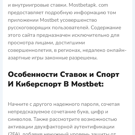
и внутриигровые ставки. Mostbetapk. com
предоставляет подробную информацию том
приложении Mostbet усовершенство
русскоговорящих пользователей. Содержание
этого сайта предназначен исключительно для
просмотра лицами, достигшими
совершеннолетия, в регионах, недалеко онлайн-
азартные игры законные разрешены.
Особенности Ставок и Спорт
И Киберспорт В Mostbet:
Начните с другого надежного пароля, сочетая
непредсказуемое сочетание букв, цифр и
символов. Также рассмотрите возможностью
активации двухфакторной аутентификации
(2FA), добавив ненужный уровень защиты от