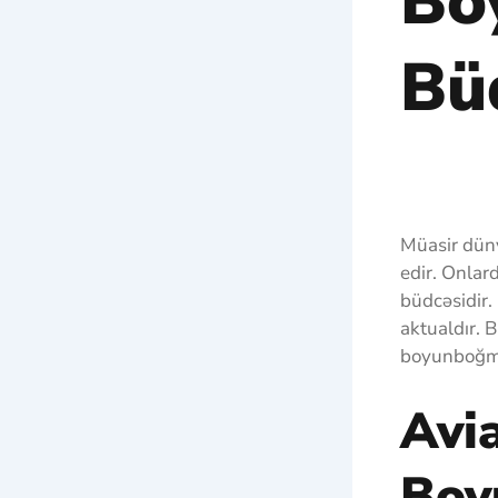
Bo
Bü
Müasir düny
edir. Onlar
büdcəsidir.
aktualdır. 
boyunboğmal
Avi
Boy