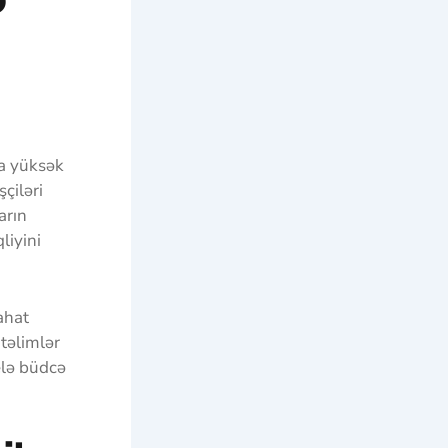
ra yüksək
çiləri
arın
liyini
ahat
təlimlər
elə büdcə