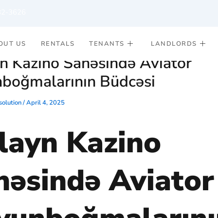
82-3626
OUT US
RENTALS
TENANTS
LANDLORDS
n Kazino Sahəsində Aviator
boğmalarının Büdcəsi
olution
/
April 4, 2025
layn Kazino
həsində Aviator