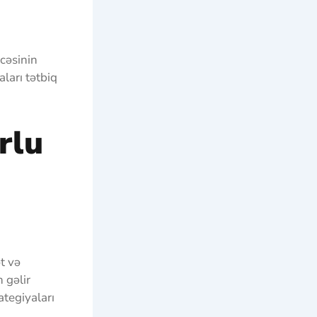
cəsinin
aları tətbiq
rlu
t və
 gəlir
ategiyaları