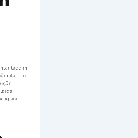
n
anlar təqdim
oğmalarının
 üçün
nlarda
caqsınız.
ə