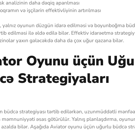
sk analizinin daha dəqiq aparılması
oqramın və işçilərin effektivliyinin artırılması
r, yalnız oyunun düzgün idarə edilməsi və boyunboğma büd
tib edilməsi ilə əldə edilə bilər. Effektiv idarəetmə strategiy
azinolar yaxın gələcəkdə daha da çox uğur qazana bilər.
ator Oyunu üçün Uğu
cə Strategiyaları
n büdcə strategiyası tərtib edilərkən, uzunmüddətli mənfəə
 məmnuniyyəti əsas götürülür. Yalnış planlaşdırma, oyunun
ı azalda bilər. Aşağıda Aviator oyunu üçün uğurlu büdcə str