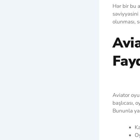
Hər bir bu
səviyyəsini
olunması, s
Avi
Fay
Aviator oyu
başlıcası, 
Bununla yan
Ka
Oy