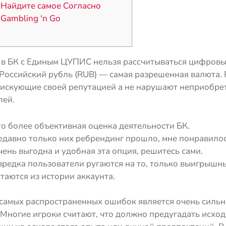
Найдите самое Согласно
Gambling ‘n Go
 в БК с Единым ЦУПИС нельзя рассчитываться цифров
Российский рубль (RUB) — самая разрешенная валюта.
рискующие своей репутацией а не нарушают неприобр
лей.
о более объективная оценка деятельности БК.
едавно только них ребрендинг прошло, мне понравилос
ень выгодна и удобная эта опция, решитесь сами.
зредка пользователи ругаются на то, только выигрышн
таются из истории аккаунта.
самых распространенных ошибок является очень сильн
Многие игроки считают, что должно предугадать исход