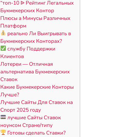
“топ-10 ᐉ Рейтинг Легальных
Букмекерских Контор
Плюсы а Минусы Различных
Платформ
реально Ли Выигрывать в
Букмекерских Конторах?
службу Поддержки
Клиентов
Лотереи — Отличная
альтернатива Букмекерских
Ставок
Какие Букмекерские Конторы
Лучше?
Лучшие Сайты Для Ставок на
Спорт 2025 году
лучшие Сайты Ставок
ноунсом Стране/типу
Готовы сделать Ставки?