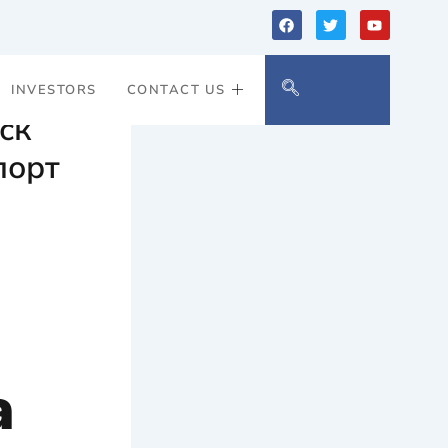
F
T
Y
a
w
o
c
i
u
e
t
t
b
t
u
INVESTORS
CONTACT US
o
e
b
o
r
e
ск
k
порт
а