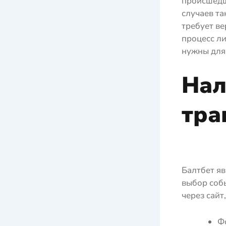
происшедш
случаев та
требует в
процесс ли
нужны для
Нал
тра
Балтбет яв
выбор соб
через сайт
Ф