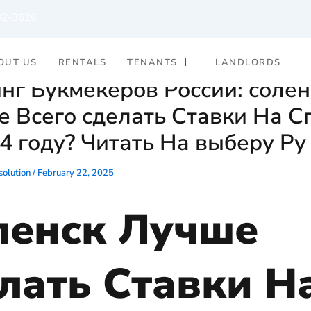
82-3626
OUT US
RENTALS
TENANTS
LANDLORDS
нг Букмекеров России: солен
 Всего сделать Ставки На С
4 году? Читать На выберу Ру
olution
/
February 22, 2025
ленск Лучше
лать Ставки Н