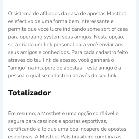
O sistema de afiliados da casa de apostas Mostbet
es efectivo de uma forma bem interessante e
permite que você lucre indicando some sort of casa
para operating system seus amigos. Nesta opção,
será criado um link personal para você enviar aos
seus amigos e conhecidos. Para cada cadastro feito
através do teu link de acesso, você ganhará o
“amigo” na incapere de apostas – este amigo é a
pessoa o qual se cadastrou através do seu link.
Totalizador
Em resumo, a Mostbet é uma opção confiável e
segura para cassinos e apostas esportivas,
certificando-a lo que uma boa incapere de apostas
esportivas. A Mostbet País brasileiro combina as