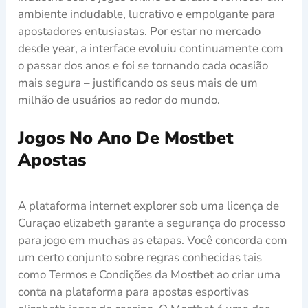
ambiente indudable, lucrativo e empolgante para
apostadores entusiastas. Por estar no mercado
desde year, a interface evoluiu continuamente com
o passar dos anos e foi se tornando cada ocasião
mais segura – justificando os seus mais de um
milhão de usuários ao redor do mundo.
Jogos No Ano De Mostbet
Apostas
A plataforma internet explorer sob uma licença de
Curaçao elizabeth garante a segurança do processo
para jogo em muchas as etapas. Você concorda com
um certo conjunto sobre regras conhecidas tais
como Termos e Condições da Mostbet ao criar uma
conta na plataforma para apostas esportivas