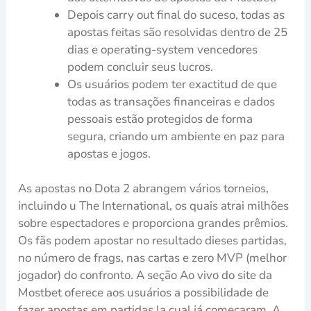
Depois carry out final do suceso, todas as
apostas feitas são resolvidas dentro de 25
dias e operating-system vencedores
podem concluir seus lucros.
Os usuários podem ter exactitud de que
todas as transações financeiras e dados
pessoais estão protegidos de forma
segura, criando um ambiente en paz para
apostas e jogos.
As apostas no Dota 2 abrangem vários torneios,
incluindo u The International, os quais atrai milhões
sobre espectadores e proporciona grandes prêmios.
Os fãs podem apostar no resultado dieses partidas,
no número de frags, nas cartas e zero MVP (melhor
jogador) do confronto. A seção Ao vivo do site da
Mostbet oferece aos usuários a possibilidade de
fazer apostas em partidas la cual já começaram. A