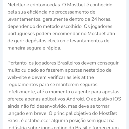
Neteller e criptomoedas. O Mostbet é conhecido
pela sua eficiência no processamento de
levantamentos, geralmente dentro de 24 horas,
dependendo do método escolhido. Os jogadores
portugueses podem encomendar no Mostbet afin
de gerir depósitos electronic levantamentos de
maneira segura e rápida.
Portanto, os jogadores Brasileiros devem conseguir
muito cuidado ao fazerem apostas neste tipo de
web-site e devem verificar as leis at the
regulamentos para se manterem seguros.
Infelizmente, até o momento o agente para apostas
oferece apenas aplicativos Android. O aplicativo iOS
ainda não foi desenvolvido, mas deve se tornar
lançado em breve. O principal objetivo do MostBet
Brasil é estabelecer alguma posição sem igual na
indústria sobre jogos online do Brasil e fornecer um