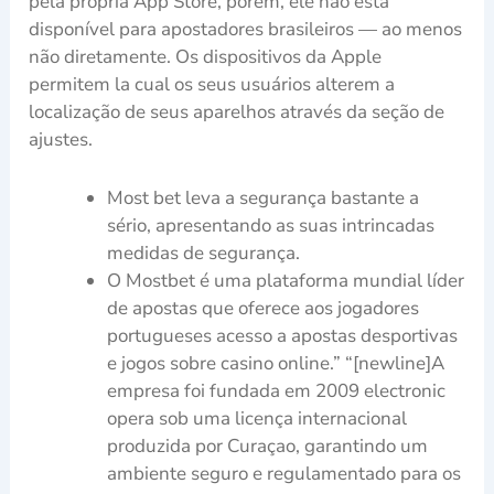
pela própria App Store, porém, ele não está
disponível para apostadores brasileiros — ao menos
não diretamente. Os dispositivos da Apple
permitem la cual os seus usuários alterem a
localização de seus aparelhos através da seção de
ajustes.
Most bet leva a segurança bastante a
sério, apresentando as suas intrincadas
medidas de segurança.
O Mostbet é uma plataforma mundial líder
de apostas que oferece aos jogadores
portugueses acesso a apostas desportivas
e jogos sobre casino online.” “[newline]A
empresa foi fundada em 2009 electronic
opera sob uma licença internacional
produzida por Curaçao, garantindo um
ambiente seguro e regulamentado para os