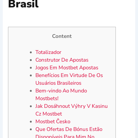
Brasil
Content
Totalizador
Construtor De Apostas
Jogos Em Mostbet Apostas
Benefícios Em Virtude De Os
Usuários Brasileiros
Bem-vindo Ao Mundo
Mostbets!
Jak Dosáhnout Výhry V Kasinu
Cz Mostbet
Mostbet Česko
Que Ofertas De Bónus Estão
Disponíveis Para Mim No