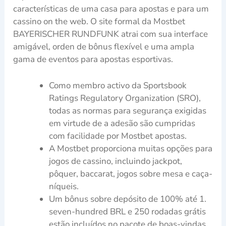
características de uma casa para apostas e para um
cassino on the web. O site formal da Mostbet
BAYERISCHER RUNDFUNK atrai com sua interface
amigável, orden de bônus flexível e uma ampla
gama de eventos para apostas esportivas.
Como membro activo da Sportsbook
Ratings Regulatory Organization (SRO),
todas as normas para segurança exigidas
em virtude de a adesão são cumpridas
com facilidade por Mostbet apostas.
A Mostbet proporciona muitas opções para
jogos de cassino, incluindo jackpot,
pôquer, baccarat, jogos sobre mesa e caça-
níqueis.
Um bônus sobre depósito de 100% até 1.
seven-hundred BRL e 250 rodadas grátis
estão incluídos no pacote de boas-vindas