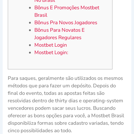
No Brasil
Bônus E Promoções Mostbet
Brasil
Bônus Pra Novos Jogadores
Bônus Para Novatos E
Jogadores Regulares
Mostbet Login
Mostbet Login:
Para saques, geralmente são utilizados os mesmos
métodos que para fazer um depósito. Depois do
final do evento, todas as apostas feitas são
resolvidas dentro de thirty dias e operating-system
vencedores podem sacar seus lucros. Buscando
oferecer as bons opções para você, a Mostbet Brasil
disponibiliza formas sobre cadastro variadas, tendo
cinco possibilidades ao todo.