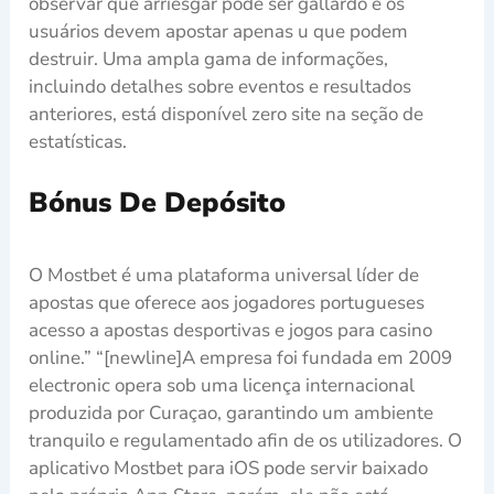
observar que arriesgar pode ser gallardo e os
usuários devem apostar apenas u que podem
destruir. Uma ampla gama de informações,
incluindo detalhes sobre eventos e resultados
anteriores, está disponível zero site na seção de
estatísticas.
Bónus De Depósito
O Mostbet é uma plataforma universal líder de
apostas que oferece aos jogadores portugueses
acesso a apostas desportivas e jogos para casino
online.” “[newline]A empresa foi fundada em 2009
electronic opera sob uma licença internacional
produzida por Curaçao, garantindo um ambiente
tranquilo e regulamentado afin de os utilizadores. O
aplicativo Mostbet para iOS pode servir baixado