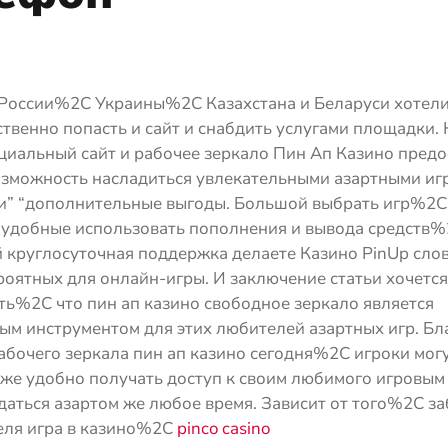
 России%2C Украины%2C Казахстана и Беларуси хотел
твенно попасть и сайт и снабдить услугами площадки.
циальный сайт и рабочее зеркало Пин Ап Казино пред
озможность насладиться увлекательными азартными иг
и” “дополнительные выгоды. Большой выбрать игр%2C
удобные использовать пополнения и вывода средств%
 круглосуточная поддержка делаете Казино PinUp сло
оятных для онлайн-игры. И заключение статьи хочется
ь%2C что пин ап казино свободное зеркало является
ым инструментом для этих любителей азартных игр. Бл
бочего зеркала пин ап казино сегодня%2C игроки мог
 же удобно получать доступ к своим любимого игровым
аться азартом же любое время. Зависит от того%2C за
еля игра в казино%2C
pinco casino