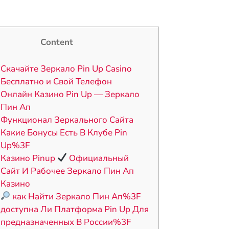
Content
Скачайте Зеркало Pin Up Casino
Бесплатно и Свой Телефон
Онлайн Казино Pin Up — Зеркало
Пин Ап
Функционал Зеркального Сайта
Какие Бонусы Есть В Клубе Pin
Up%3F
Казино Pinup
Официальный
Сайт И Рабочее Зеркало Пин Ап
Казино
как Найти Зеркало Пин Ап%3F
доступна Ли Платформа Pin Up Для
предназначенных В России%3F