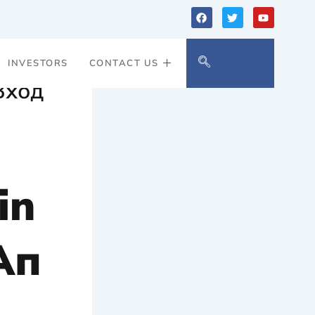
F
T
Y
a
w
o
c
i
u
e
t
t
b
t
u
INVESTORS
CONTACT US
o
e
b
o
r
e
Вход
k
in
Ап