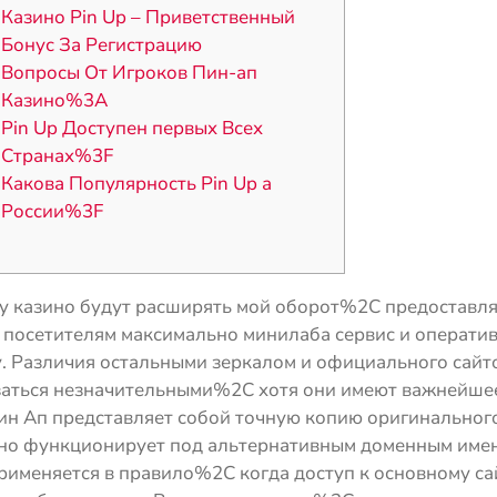
Казино Pin Up – Приветственный
Бонус За Регистрацию
Вопросы От Игроков Пин-ап
Казино%3A
Pin Up Доступен первых Всех
Странах%3F
Какова Популярность Pin Up а
России%3F
ду казино будут расширять мой оборот%2C предоставл
 посетителям максимально минилаба сервис и операти
. Различия остальными зеркалом и официального сайт
заться незначительными%2C хотя они имеют важнейшее
ин Ап представляет собой точную копию оригинальног
но функционирует под альтернативным доменным имен
рименяется в правило%2C когда доступ к основному са