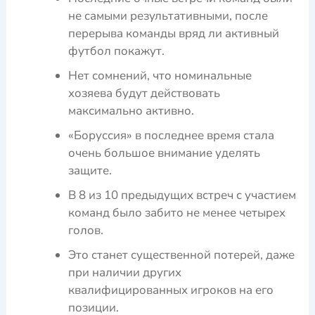
не самыми результативными, после
перерыва команды вряд ли активный
футбол покажут.
Нет сомнений, что номинальные
хозяева будут действовать
максимально активно.
«Боруссия» в последнее время стала
очень большое внимание уделять
защите.
В 8 из 10 предыдущих встреч с участием
команд было забито не менее четырех
голов.
Это станет существенной потерей, даже
при наличии других
квалифицированных игроков на его
позиции.