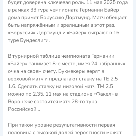
будет доверена ключевая роль. 11 мая 2025 года
в рамках 33 тура чемпионата Германии Байер
дома примет Боруссию Дортмунд. Матч обещает
быть напряжённым и зрелищным в этот раз.
«Боруссия» Дортмунд и «Байер» сыграют в 16
туре Бундеслиги.
В турнирной таблице чемпионата Германии
«Байер» занимает 8-е место, имея 24 набранных
очка на своем счету. Букмекеры верят в
верховой матч и предлагают ставку на ТБ 2.5 –
1.6. Сделать ставку на низовой матч ТМ 2.5
можно по 2.35. 11 мая на стадионе «Факел» в
Воронеже состоится матч 28-го тура
Российской…
При таком уровне результативности первая
половина с высокой долей вероятности может