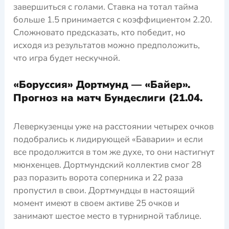
завершиться с голами. Ставка на тотал тайма
больше 1.5 принимается с коэффициентом 2.20.
Сложновато предсказать, кто победит, но
исходя из результатов можно предположить,
что игра будет нескучной.
«Боруссия» Дортмунд — «Байер».
Прогноз на матч Бундеслиги (21.04.
Леверкузенцы уже на расстоянии четырех очков
подобрались к лидирующей «Баварии» и если
все продолжится в том же духе, то они настигнут
мюнхенцев. Дортмундский коллектив смог 28
раз поразить ворота соперника и 22 раза
пропустил в свои. Дортмундцы в настоящий
момент имеют в своем активе 25 очков и
занимают шестое место в турнирной таблице.