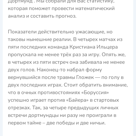
Дортмунд . Мы собрали для Вас статистику,
которая поможет провести математический
анализ и составить прогноз.
Показатели действительно ужасающие, но
таковы нынешние реалии. В четырех матчах из
пяти последних команда Кристиана Ильцера
пропускала не менее трёх раз за игру. Опять же,
в четырех из пяти встреч она забивала не менее
двух голов. Наконец-то набрал форму
вернувшийся после травмы Гложек — по голу в
двух последних играх. Стоит обратить внимание,
что в очных противостояниях «Боруссия»
успешно играет против «Байера» в стартовых
отрезках. Так, за четыре предыдущих личных
встречи дортмундцы ни разу не проиграли в
первом тайме – две победы и две ничьи.