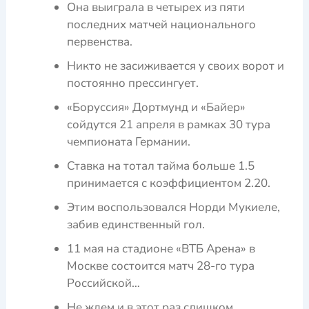
Она выиграла в четырех из пяти
последних матчей национального
первенства.
Никто не засиживается у своих ворот и
постоянно прессингует.
«Боруссия» Дортмунд и «Байер»
сойдутся 21 апреля в рамках 30 тура
чемпионата Германии.
Ставка на тотал тайма больше 1.5
принимается с коэффициентом 2.20.
Этим воспользовался Норди Мукиеле,
забив единственный гол.
11 мая на стадионе «ВТБ Арена» в
Москве состоится матч 28-го тура
Российской…
Не ждем и в этот раз слишком