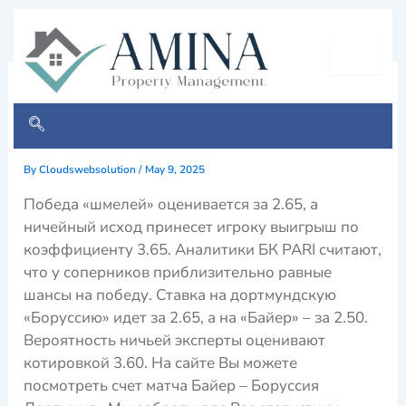
Skip
to
content
Байер Боруссия Дортмунд,
чемпионат Германии, 33 тур
By
Cloudswebsolution
/
May 9, 2025
Победа «шмелей» оценивается за 2.65, а
ничейный исход принесет игроку выигрыш по
коэффициенту 3.65. Аналитики БК PARI считают,
что у соперников приблизительно равные
шансы на победу. Ставка на дортмундскую
«Боруссию» идет за 2.65, а на «Байер» – за 2.50.
Вероятность ничьей эксперты оценивают
котировкой 3.60. На сайте Вы можете
посмотреть счет матча Байер – Боруссия