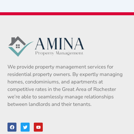
We provide property management services for
residential property owners. By expertly managing
homes, condominiums, and apartments at
competitive rates in the Great Area of Rochester
we’re able to seamlessly manage relationships
between landlords and their tenants.
F
T
Y
a
w
o
c
i
u