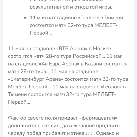
результативной и открытой игры.
11 мая на стадионе «Геолог» в Тюмени
состоится матч 32-го тура МЕЛБЕТ-
Первой…
11 мая на стадионе «ВТБ Арена» в Москве
состоится матч 28-го тура Российской… 11 мая
на стадионе «Ак Барс Арена» в Казани состоится
матч 28-го тура… 11 мая на стадионе
«Екатеринбург Арена» состоится матч 32-го тура
Мелбет-Первой… 11 мая на стадионе «Геолог» в
Тюмени состоится матч 32-го тура МЕЛБЕТ-
Первой…
Фактор своего поля придаст «фармацевтам»
дополнительных сил, да и желание продлить
череду побед прибавит мотивации. Однако и