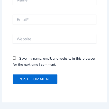
Email*
Website
Save my name, email, and website in this browser
for the next time I comment.