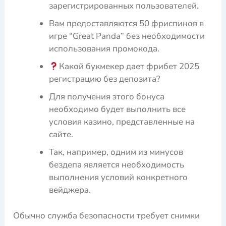
зарегистрированных пользователей.
Вам предоставляются 50 фриспинов в
игре “Great Panda” без необходимости
использования промокода.
Какой букмекер дает фрибет 2025
регистрацию без депозита?
Для получения этого бонуса
необходимо будет выполнить все
условия казино, представленные на
сайте.
Так, например, одним из минусов
бездепа является необходимость
выполнения условий конкретного
вейджера.
Обычно служба безопасности требует снимки