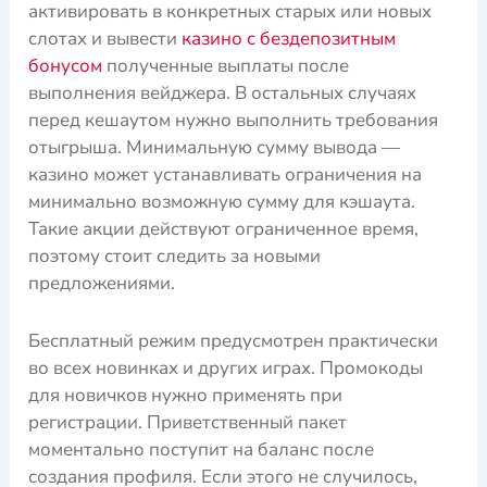
активировать в конкретных старых или новых
слотах и вывести
казино с бездепозитным
бонусом
полученные выплаты после
выполнения вейджера. В остальных случаях
перед кешаутом нужно выполнить требования
отыгрыша. Минимальную сумму вывода —
казино может устанавливать ограничения на
минимально возможную сумму для кэшаута.
Такие акции действуют ограниченное время,
поэтому стоит следить за новыми
предложениями.
Бесплатный режим предусмотрен практически
во всех новинках и других играх. Промокоды
для новичков нужно применять при
регистрации. Приветственный пакет
моментально поступит на баланс после
создания профиля. Если этого не случилось,