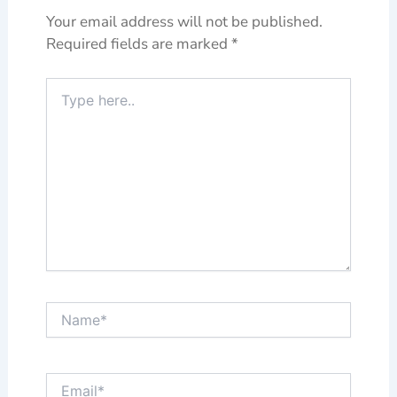
Your email address will not be published.
Required fields are marked
*
Type
here..
Name*
Email*