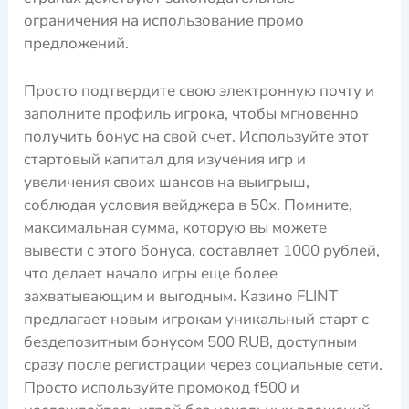
ограничения на использование промо
предложений.
Просто подтвердите свою электронную почту и
заполните профиль игрока, чтобы мгновенно
получить бонус на свой счет. Используйте этот
стартовый капитал для изучения игр и
увеличения своих шансов на выигрыш,
соблюдая условия вейджера в 50х. Помните,
максимальная сумма, которую вы можете
вывести с этого бонуса, составляет 1000 рублей,
что делает начало игры еще более
захватывающим и выгодным. Казино FLINT
предлагает новым игрокам уникальный старт с
бездепозитным бонусом 500 RUB, доступным
сразу после регистрации через социальные сети.
Просто используйте промокод f500 и