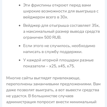
Эти фриспины откроют перед вами
широкие возможности для выигрыша с
вейджером всего в 30х.
Вейджер для отыгрыша составляет 35х,
а максимальный размер вывода средств
ограничен 500 RUB.
Если этого не случилось, необходимо
написать в службу поддержки.
У каждой игорной площадки разные
показатели – х25, х45, х75.
Многие сайты выглядят привлекающе,
переполнены заманчивыми предложениями. Вам
даже позволят выиграть, а вот вывести средства
не удастся. В большинстве случаев
администрация попросит внести минимальный