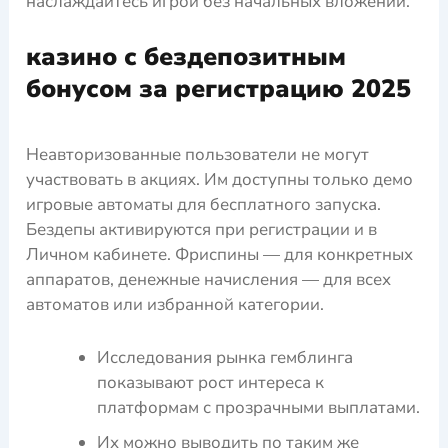
наслаждайтесь игрой без начальных вложений.
казино с бездепозитным
бонусом за регистрацию 2025
Неавторизованные пользователи не могут
участвовать в акциях. Им доступны только демо
игровые автоматы для бесплатного запуска.
Бездепы активируются при регистрации и в
Личном кабинете. Фриспины — для конкретных
аппаратов, денежные начисления — для всех
автоматов или избранной категории.
Исследования рынка гемблинга
показывают рост интереса к
платформам с прозрачными выплатами.
Их можно выводить по таким же