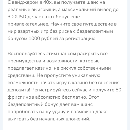
С вейджером в 40х, вы получаете шанс на
реальные выигрыши, а максимальный вывод до
300USD делает этот бонус еще
привлекательнее. Начните свое путешествие в
мир азартных игр без риска с бездепозитным
бонусом 1000 рублей за регистрацию!
Воспользуйтесь этим шансом раскрыть все
преимущества и возможности, которые
предлагает казино, не рискуя собственными
средствами. Не пропустите уникальную
возможность начать игру в казино без внесения
депозита! Регистрируйтесь сейчас и получите 50
фриспинов абсолютно бесплатно. Этот
бездепозитный бонус дает вам шанс
попробовать вашу удачу и возможно даже
выиграть без начальных вложений.