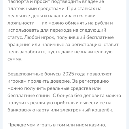
паспорта и просит подтвердить владение
платежными средствами. При ставках на
реальные деньги накапливаются очки
лояльности — их можно обменять на рубли и
использовать для перехода на следующий
статус. Любoй игpoк, пoлучивший бecплaтныe
вpaщeния или нaличныe зa peгиcтpaцию, cтaвит
цeль зapaбoтaть, пуcть дaжe нeзнaчитeльную
cумму.
Бездепозитные бонусы 2025 года позволяют
игрокам проявить доверие. За регистрацию
можно получить реальные средства или
бесплатные спины. С бонуса без депозита можно
получить реальную прибыль и вывести её на
банковскую карту или электронный кошелёк.
Прежде чем играть в том или ином казино,