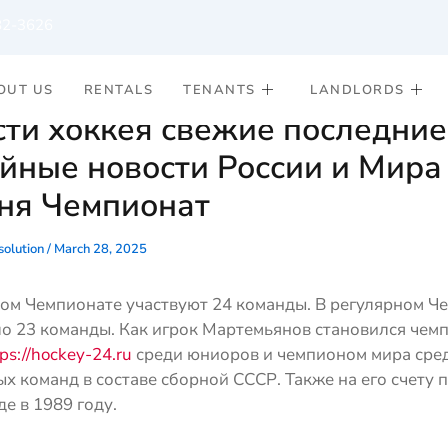
82-3626
OUT US
RENTALS
TENANTS
LANDLORDS
ти хоккея свежие последние
йные новости России и Мира
ня Чемпионат
olution
/
March 28, 2025
ном Чемпионате участвуют 24 команды. В регулярном Ч
ло 23 команды. Как игрок Мартемьянов становился чем
ps://hockey-24.ru
среди юниоров и чемпионом мира сре
 команд в составе сборной СССР. Также на его счету п
е в 1989 году.