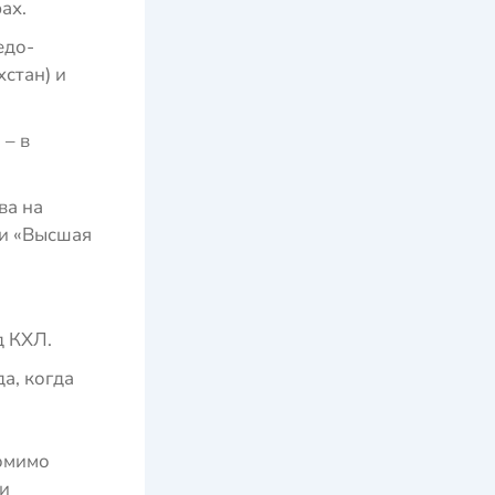
ах.
едо-
стан) и
 – в
ва на
ии «Высшая
 КХЛ.
а, когда
омимо
и