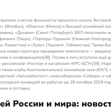
 приняли участие финалисты прошлого сезона Экстрали
г» (Жлобин), «Юность» (Минск) и Высшей хоккейной ли
юмень), «Динамо» (Санкт-Петербург). ВХЛ пополнили ч
инамо» (Тверь), «Торпедо-Горький» (Нижний Новгород)
н, Казахстан) и «Хумо» (Ташкент, Узбекистан). Также бы
ена новая структура проведения чемпионата — введено
нам и конференциям[38]. Позже в лигу вступили ещё д
 российский «Ростов» и китайский «КРС-БСУ»[39]. Мар
 такие клубы Континентальной хоккейной лиги (КХЛ), 
ургский «Автомобилист», новосибирскую «Сибирь» и х
последней командой он работал до 28 октября 2024 год
лен в отставку.
ей России и мира: новост