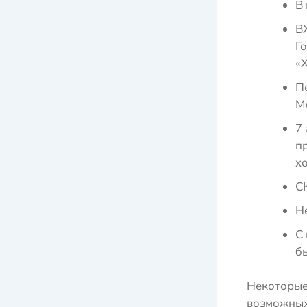
В 
В
Го
«Х
П
М
7 
п
хо
СК
Н
С 
бы
Некоторые
возможных