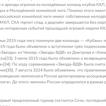
 и аренды игроков из молодёжных команд клубов КХЛ,
их в Молодёжной хоккейной лиге. Помимо этого неко
российской хоккейной лиги имеют собственные молод
МХЛ. СКА терпит спад, а дедлайн завершается без сюр
ых интересных событий прошедшей игровой недели КХ
ье 2015 года лигу покинули две команды — «Кубань» и
015 года было объявлено о вступлении трёх подмосков
Звезды» из Чехова, «Звезды-ВДВ» из Дмитрова и «Хими
ка[33]. 3 июля 2015 года было объявлено о возвращен
»[34]. По ходу соревнования «Звезда-ВДВ» была снята 
ия[35]. 7 августа 2024 было объявлено, что правлени
проведение чемпионата России делегированы ассоциац
лига». До этого чемпион России определялся в рамках
ервый предсезонный турнир состоится Сочи, последний