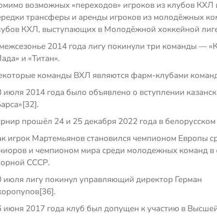
омимо возможных «переходов» игроков из клубов КХЛ 
ередки трансферы и аренды игроков из молодёжных ко
лубов КХЛ, выступающих в Молодёжной хоккейной лиге
 межсезонье 2014 года лигу покинули три команды — «К
ада» и «Титан».
екоторые команды ВХЛ являются фарм-клубами команд
8 июля 2014 года было объявлено о вступлении казанск
арса»[32].
урнир прошёл 24 и 25 декабря 2022 года в белорусско
ак игрок Мартемьянов становился чемпионом Европы с
ниоров и чемпионом мира среди молодежных команд в 
борной СССР.
0 июля лигу покинул управляющий директор Герман
коропупов[36].
6 июня 2017 года клуб был допущен к участию в Высше