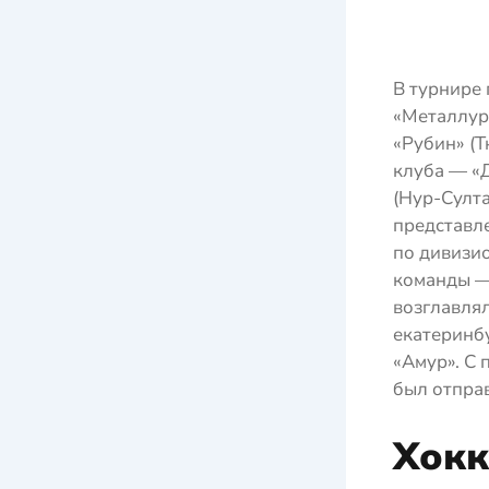
В турнире
«Металлур
«Рубин» (Т
клуба — «Д
(Нур-Султа
представл
по дивизио
команды —
возглавлял
екатеринб
«Амур». С 
был отправ
Хокк