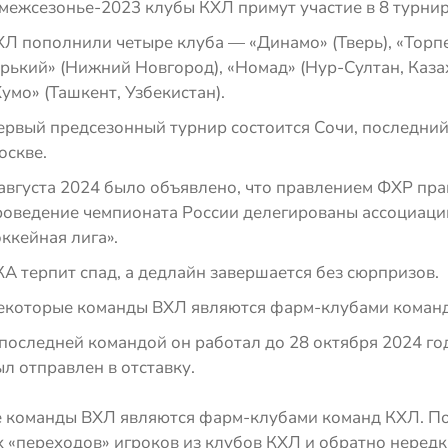
межсезонье-2023 клубы КХЛ примут участие в 8 турнир
ХЛ пополнили четыре клуба — «Динамо» (Тверь), «Торп
рький» (Нижний Новгород), «Номад» (Нур-Султан, Казах
умо» (Ташкент, Узбекистан).
ервый предсезонный турнир состоится Сочи, последний
оскве.
августа 2024 было объявлено, что правлением ФХР пра
роведение чемпионата России делегированы ассоциац
ккейная лига».
А терпит спад, а дедлайн завершается без сюрпризов.
екоторые команды ВХЛ являются фарм-клубами команд
последней командой он работал до 28 октября 2024 год
л отправлен в отставку.
 команды ВХЛ являются фарм-клубами команд КХЛ. П
 «переходов» игроков из клубов КХЛ и обратно нередк