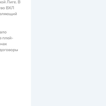
ой Лиге. В
тво ВХЛ
равляющий
мало
в плей-
онах
 договоры