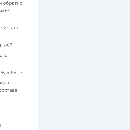
и обратно
манд
.
ристалл»,
 КХЛ.
ого
м Жлобине.
реди
составе
й