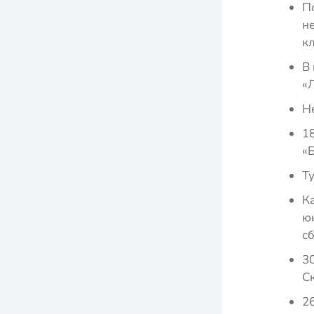
П
н
к
В
«Л
Н
1
«Б
Т
К
ю
с
3
С
2