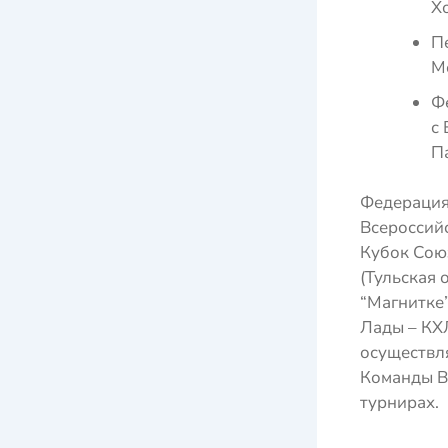
Х
П
М
Ф
с
П
Федерация 
Всероссий
Кубок Сою
(Тульская 
“Магнитке”
Лады – КХ
осуществля
Команды В
турнирах.