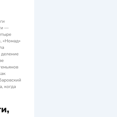
ги
ги —
етыре
, «Номад»
ла
 деление
ве
темьянов
как
абаровский
а, когда
и,