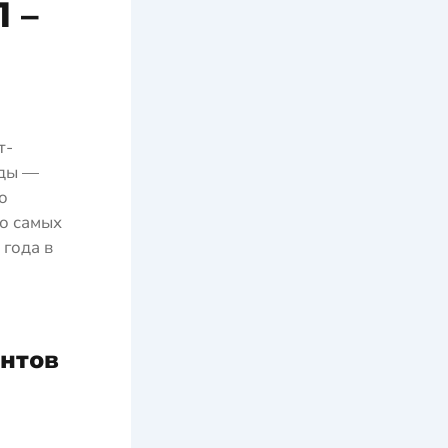
 –
т-
нды —
о
 о самых
 года в
ентов