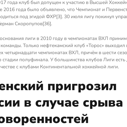
17 года клуб был допущен к участию в Высшей Хоккейн
е 2016 года было объявлено, что Чемпионат и Первенс
одиться под эгидой ФХР[3]. 30 июля лигу покинул уп
ерман Скоропупов[36].
основания лиги в 2010 году в чемпионатах ВХЛ прини
 команды. Только нефтекамский клуб «Торос» выходил 
х четырнадцати чемпионатах ВХЛ, причём в шести сез
о стадии полуфинала. У большинства клубов Лиги есть
честве с клубами Континентальной хоккейной лиги.
енский пригрозил
сии в случае срыва
оворенностей