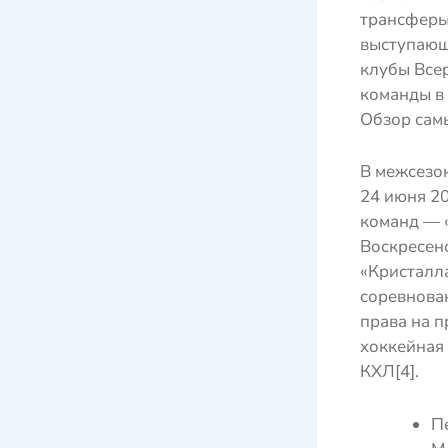
трансферы
выступающ
клубы Все
команды в 
Обзор сам
В межсезон
24 июня 2
команд — «
Воскресенс
«Кристалла
соревнован
права на 
хоккейная 
КХЛ[4].
П