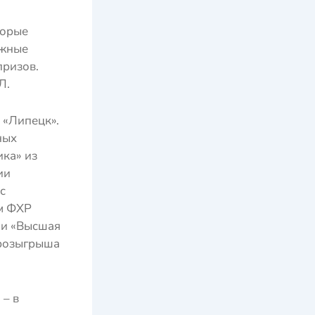
торые
ёжные
призов.
Л.
 «Липецк».
ных
ка» из
ии
с
ем ФХР
ии «Высшая
 розыгрыша
 – в