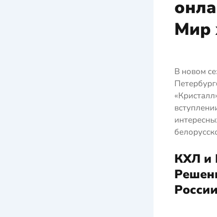
онла
Мир 
В новом с
Петербург»
«Кристалл»
вступлении
интересных
белорусск
КХЛ и 
Решени
Росси