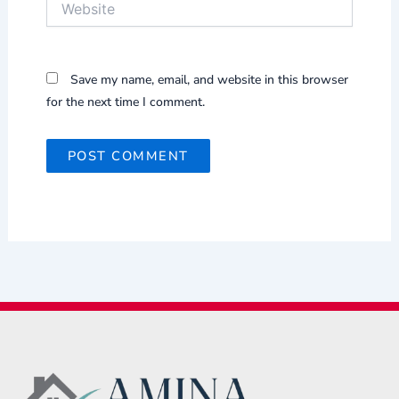
Save my name, email, and website in this browser
for the next time I comment.