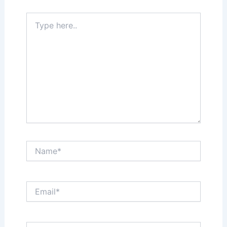
Type
here..
Name*
Email*
Website