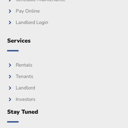
Pay Online
Landlord Login
Services
Rentals
Tenants
Landlord
Investors
Stay Tuned