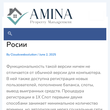
Skip
to
content
Онлайн Казино
Официальное Зеркало В
Росии
By
Cloudswebsolution
/
June 2, 2025
Функциональность такой версии ничем не
отличается от обычной версии для компьютера.
В ней также доступна регистрация новых
пользователей, пополнение баланса, слоты,
вывод выигранных средств. Процедура
регистрации в 1Х Слот первыми двумя
способами занимает минимальное количество
времени, но авторизация через социальные сети