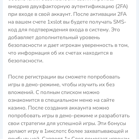
внедрив двухфакторную аутентификацию (2FA)
при входе в свой аккаунт. После активации 2FA
на вашем счете 1xslot вы будете получать SMS-
код для подтверждения входа в систему. Это
добавляет дополнительный уровень
безопасности и дает игрокам уверенность в том,
что информация об их счетах находится в
безопасности.
После регистрации вы сможете попробовать
игры в демо-режиме, чтобы изучить их без
вложений. С полным списком можно
ознакомится в специальном меню на сайте
казино. После создания аккаунта можно
попробовать игры в демо-режиме и разработать
свои стратегии для успешной игры. Эти бонусы
делают игру в 1икслотс более захватывающей и
прибыльной. Саппорт 1x Слот помогает игрокам