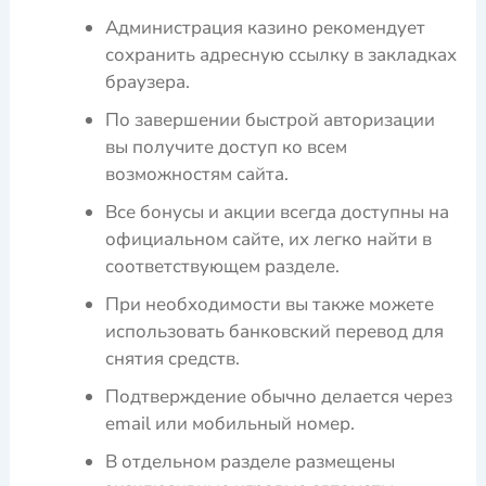
Администрация казино рекомендует
сохранить адресную ссылку в закладках
браузера.
По завершении быстрой авторизации
вы получите доступ ко всем
возможностям сайта.
Все бонусы и акции всегда доступны на
официальном сайте, их легко найти в
соответствующем разделе.
При необходимости вы также можете
использовать банковский перевод для
снятия средств.
Подтверждение обычно делается через
email или мобильный номер.
В отдельном разделе размещены