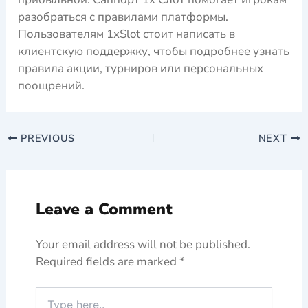
разобраться с правилами платформы.
Пользователям 1xSlot стоит написать в
клиентскую поддержку, чтобы подробнее узнать
правила акции, турниров или персональных
поощрений.
PREVIOUS
NEXT
Leave a Comment
Your email address will not be published.
Required fields are marked
*
Type
here..