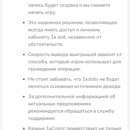
запись будет создана и вы сможете
начать игру.
Это надежное решение, позволяющее
всегда иметь доступ к личному
кабинету 1x slot, независимо от
обстоятельств.
Скорость вывода выигрышей зависит от
способа, который игрок использует для
проведения операции.
Не стоит забывать, что 1xslots не будет
являться основным источником дохода.
За дополнительной информацией об
актуальных предложениях
рекомендуется обращаться в службу
поддержки.
Казино 1хСлотс приветствует не только