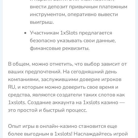
внести депозит привычным платежным
инструментом, оперативно вывести
выигрыш.
Участникам 1xSlots предлагается
безопасно указывать свои данные,
финансовые реквизиты.
В общем, можно отметить, что выбор зависит от
ваших предпочтений. На сегодняшний день
компаниями, заслужившими доверие игроков
RU, и которым можно доверить свое время и
средства, являются создатели таких слотов как
1xslots. Создание аккаунта на 1xslots казино —
это простой и быстрый процесс.
Опыт игры в онлайн-казино становится еще
более выгодным в 1xslots! Наслаждайтесь игрой