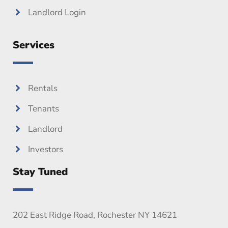
Landlord Login
Services
Rentals
Tenants
Landlord
Investors
Stay Tuned
202 East Ridge Road, Rochester NY 14621