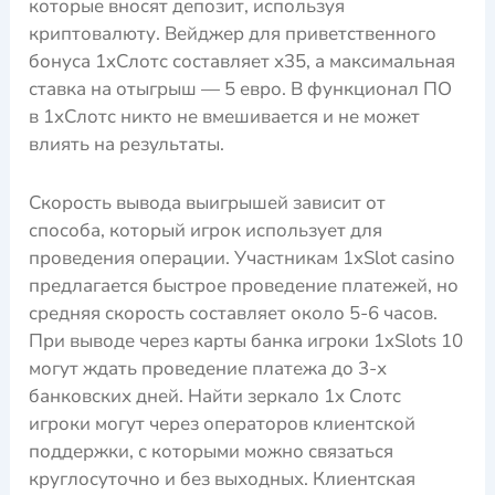
которые вносят депозит, используя
криптовалюту. Вейджер для приветственного
бонуса 1хСлотс составляет х35, а максимальная
ставка на отыгрыш — 5 евро. В функционал ПО
в 1хСлотс никто не вмешивается и не может
влиять на результаты.
Скорость вывода выигрышей зависит от
способа, который игрок использует для
проведения операции. Участникам 1xSlot casino
предлагается быстрое проведение платежей, но
средняя скорость составляет около 5-6 часов.
При выводе через карты банка игроки 1xSlots 10
могут ждать проведение платежа до 3-х
банковских дней. Найти зеркало 1x Слотс
игроки могут через операторов клиентской
поддержки, с которыми можно связаться
круглосуточно и без выходных. Клиентская