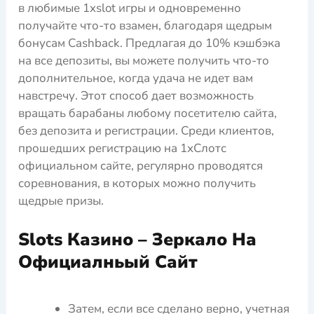
в любимые 1xslot игры и одновременно
получайте что-то взамен, благодаря щедрым
бонусам Cashback. Предлагая до 10% кэшбэка
на все депозиты, вы можете получить что-то
дополнительное, когда удача не идет вам
навстречу. Этот способ дает возможность
вращать барабаны любому посетителю сайта,
без депозита и регистрации. Среди клиентов,
прошедших регистрацию на 1хСлотс
официальном сайте, регулярно проводятся
соревнования, в которых можно получить
щедрые призы.
Slots Казино – Зеркало На
Официалньый Сайт
Затем, если все сделано верно, учетная