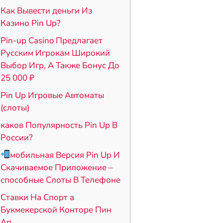
Как Вывести деньги Из
Казино Pin Up?
Pin-up Casino Предлагает
Русским Игрокам Широкий
Выбор Игр, А Также Бонус До
25 000 ₽
Pin Up Игровые Автоматы
(слоты)
каков Популярность Pin Up В
России?
мобильная Версия Pin Up И
Скачиваемое Приложение –
способные Слоты В Телефоне
Ставки На Спорт а
Букмекерской Конторе Пин
Ап