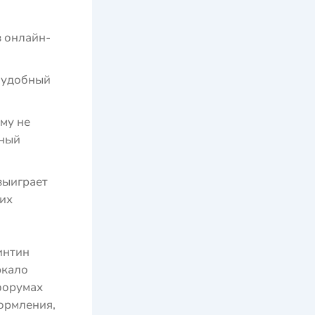
в онлайн-
и удобный
ому не
чный
выиграет
их
интин
ркало
форумах
формления,