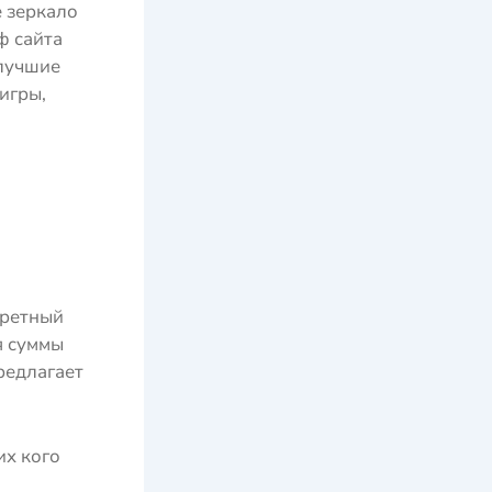
е зеркало
ф сайта
илучшие
игры,
кретный
я суммы
редлагает
их кого