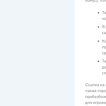
бонус), то
Та
ко
Я 
са
Ко
пр
ср
Та
д
с
Ссылка на 
также спро
пребезбож
для игроко