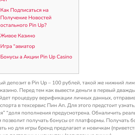
Как Подписаться на
Получение Новостей
остального Pin Up?
Живое Казино
Игра “авиатор
Бонусы а Акции Pin Up Casino
й депозит в Pin Up – 100 рублей, такой же нижний лим
 казино. Перед тем как вывести деньги в первый дважды
йдет процедуру верификации личных данных, отправив
спорта в техсервис Пин Ап. Для этого предстоит узнать
я” “доля пополнения предусмотрена. Обналичить реа
и позволит получать бонусы от платформы. Получать б
ть но для игры бренд предлагает и новичкам (приветс