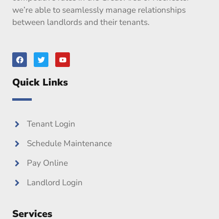
we’re able to seamlessly manage relationships
between landlords and their tenants.
F
T
Y
a
w
o
c
i
u
e
t
t
Quick Links
b
t
u
o
e
b
o
r
e
k
Tenant Login
Schedule Maintenance
Pay Online
Landlord Login
Services