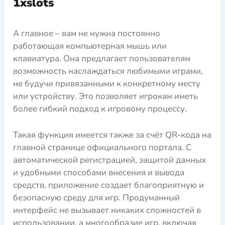
1xslots
А главное – вам не нужна постоянно
работающая компьютерная мышь или
клавиатура. Она предлагает пользователям
возможность наслаждаться любимыми играми,
не будучи привязанными к конкретному месту
или устройству. Это позволяет игрокам иметь
более гибкий подход к игровому процессу.
Такая функция имеется также за счёт QR-кода на
главной странице официального портала. С
автоматической регистрацией, защитой данных
и удобными способами внесения и вывода
средств, приложение создает благоприятную и
безопасную среду для игр. Продуманный
интерфейс не вызывает никаких сложностей в
использовании, а многообразие игр, включая