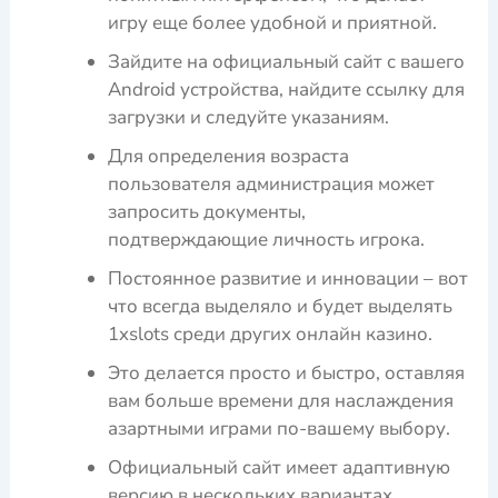
игру еще более удобной и приятной.
Зайдите на официальный сайт с вашего
Android устройства, найдите ссылку для
загрузки и следуйте указаниям.
Для определения возраста
пользователя администрация может
запросить документы,
подтверждающие личность игрока.
Постоянное развитие и инновации – вот
что всегда выделяло и будет выделять
1xslots среди других онлайн казино.
Это делается просто и быстро, оставляя
вам больше времени для наслаждения
азартными играми по-вашему выбору.
Официальный сайт имеет адаптивную
версию в нескольких вариантах.