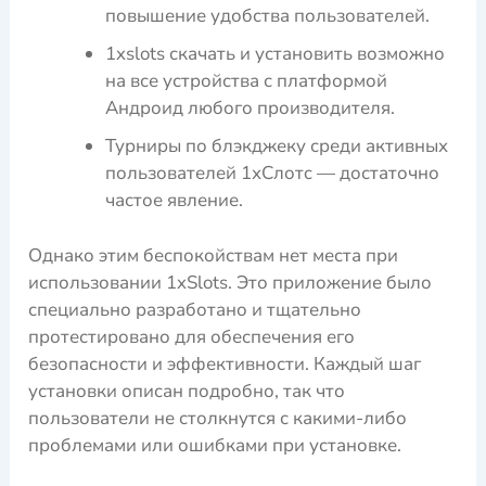
повышение удобства пользователей.
1xslots скачать и установить возможно
на все устройства с платформой
Андроид любого производителя.
Турниры по блэкджеку среди активных
пользователей 1хСлотc — достаточно
частое явление.
Однако этим беспокойствам нет места при
использовании 1xSlots. Это приложение было
специально разработано и тщательно
протестировано для обеспечения его
безопасности и эффективности. Каждый шаг
установки описан подробно, так что
пользователи не столкнутся с какими-либо
проблемами или ошибками при установке.