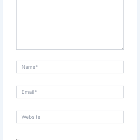
Name*
Email*
Website