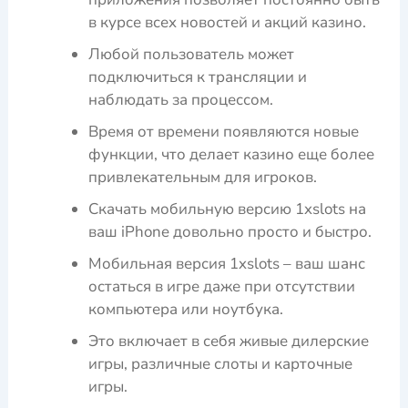
в курсе всех новостей и акций казино.
Любой пользователь может
подключиться к трансляции и
наблюдать за процессом.
Время от времени появляются новые
функции, что делает казино еще более
привлекательным для игроков.
Скачать мобильную версию 1xslots на
ваш iPhone довольно просто и быстро.
Мобильная версия 1xslots – ваш шанс
остаться в игре даже при отсутствии
компьютера или ноутбука.
Это включает в себя живые дилерские
игры, различные слоты и карточные
игры.