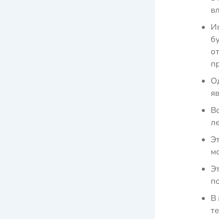
в
И
б
о
п
О
я
Вс
ле
Э
м
Эт
по
В 
т