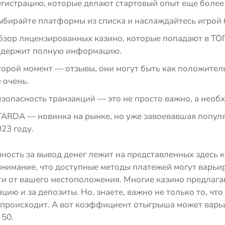
егистрацию, которые делают стартовый опыт еще более
ыбирайте платформы из списка и наслаждайтесь игрой б
бзор лицензированных казино, которые попадают в ТОП
одержит полную информацию.
орой момент — отзывы, они могут быть как положитель
 очень.
зопасность транзакций — это не просто важно, а необ
TARDA — новинка на рынке, но уже завоевавшая популя
23 году.
ность за вывод денег лежит на представленных здесь к
нимание, что доступные методы платежей могут варьир
ти от вашего местоположения. Многие казино предлаг
ацию и за депозиты. Но, знаете, важно не только то, что
о происходит. А вот коэффициент отыгрыша может варь
 50.