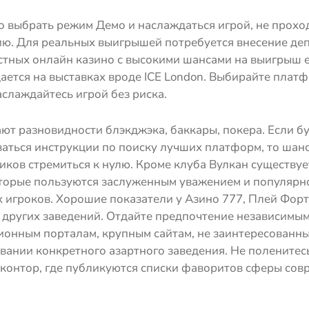
о выбрать режим Демо и наслаждаться игрой, не прохо
ию. Для реальных выигрышей потребуется внесение деп
стных онлайн казино с высокими шансами на выигрыш 
ется на выставках вроде ICE London. Выбирайте плат
аслаждайтесь игрой без риска.
т разновидности блэкджэка, баккары, покера. Если б
аться инструкции по поиску лучших платформ, то шанс
ков стремиться к нулю. Кроме клуба Вулкан существуе
оторые пользуются заслуженным уважением и популярн
 игроков. Хорошие показатели у Азино 777, Плей Фор
 других заведений. Отдайте предпочтение независимы
онным порталам, крупным сайтам, не заинтересованны
ании конкретного азартного заведения. Не поленитес
 контор, где публикуются списки фаворитов сферы сов