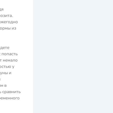
дя
озита.
ежегодно
формы из
удете
 попасть
т немало
остью у
туны и
м
м в
ь сравнить
ременного