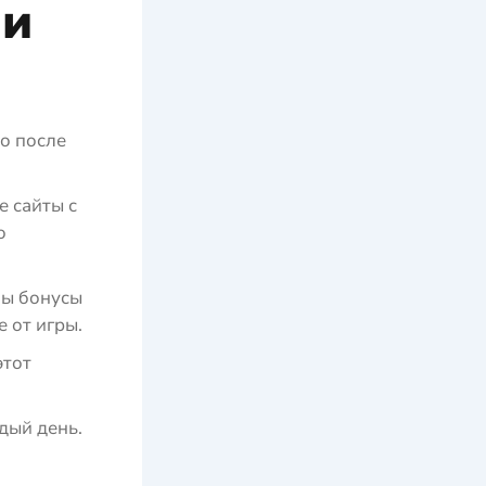
ли
ло после
е сайты с
о
ны бонусы
 от игры.
этот
дый день.