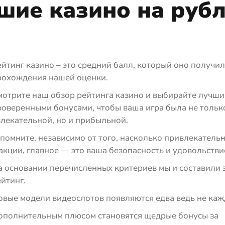
шие казино на руб
йтинг казино – это средний балл, который оно получи
рохождения нашей оценки.
мотрите наш обзор рейтинга казино и выбирайте лучши
роверенными бонусами, чтобы ваша игра была не тольк
влекательной, но и прибыльной.
помните, независимо от того, насколько привлекатель
акции, главное — это ваша безопасность и удовольствие
а основании перечисленных критериев мы и составили 
йтинг.
овые модели видеослотов появляются едва ведь не каж
ополнительным плюсом становятся щедрые бонусы за