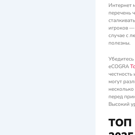
Интернет 
перечень ч
сталкивать
игроков — 
случае с л
полезны.
Убедитесь 
eCOGRA
Т
честность 
могут разл
несколько 
перед при
Высокий у
ТОП 