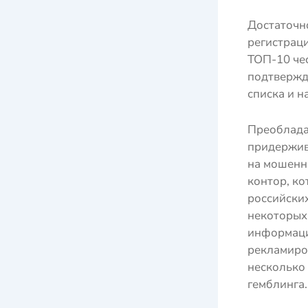
Достаточн
регистрац
ТОП-10 че
подтвержда
списка и н
Преобладаю
придержив
на мошенни
контор, к
российских
некоторых
информаци
рекламиров
несколько
гемблинга.