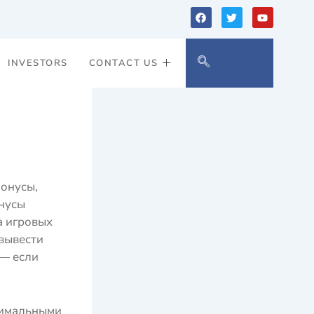
F
T
Y
a
w
o
c
i
u
e
t
t
b
t
u
INVESTORS
CONTACT US
o
e
b
o
r
e
k
онусы,
онусы
а игровых
вывести
 — если
нимальными