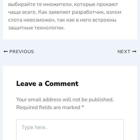
выбирайте те множители, которые прокают
чаще всего. Как заявляет разработчик, взлом
слота невозможен, так как в него встроены
защитные технологии.
PREVIOUS
NEXT
Leave a Comment
Your email address will not be published.
Required fields are marked
*
Type
here..