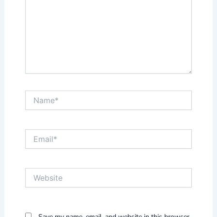
Name*
Email*
Website
Save my name, email, and website in this browser