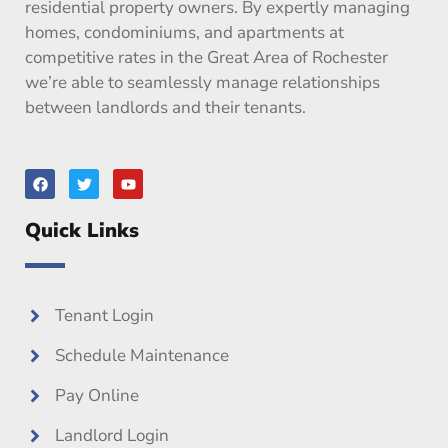
residential property owners. By expertly managing
homes, condominiums, and apartments at
competitive rates in the Great Area of Rochester
we’re able to seamlessly manage relationships
between landlords and their tenants.
F
T
Y
a
w
o
c
i
u
e
t
t
Quick Links
b
t
u
o
e
b
o
r
e
k
Tenant Login
Schedule Maintenance
Pay Online
Landlord Login