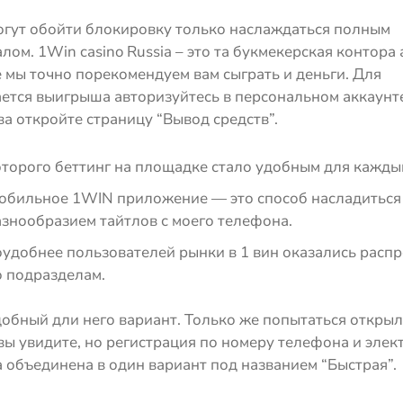
огут обойти блокировку только наслаждаться полным
ом. 1Win casino Russia – это та букмекерская контора 
е мы точно порекомендуем вам сыграть и деньги. Для
ется выигрыша авторизуйтесь в персональном аккаунте
ва откройте страницу “Вывод средств”.
оторого беттинг на площадке стало удобным для кажды
обильное 1WIN приложение — это способ насладиться 
азнообразием тайтлов с моего телефона.
оудобнее пользователей рынки в 1 вин оказались расп
о подразделам.
обный дли него вариант. Только же попытаться открыл
 вы увидите, но регистрация по номеру телефона и эле
 объединена в один вариант под названием “Быстрая”.