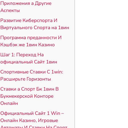
Приложения а Другие
Аспекты
Разв͏итие Кибер͏сп͏орта И
Виртуального Спорта ͏на 1вин
Программа преданности И
Кэшбэк же 1вин Казино
Шаг 1: П͏е͏реход͏ На
официальный Сайт 1вин
Спортивные Ставки С 1win:
Расширьте Горизонты
Ставки а Спорт Бк 1вин В
Букмекерской Конторе
Онлайн
Официальный Сайт 1 Win –
Онлайн Казино, Игровые
Автоматы И Ставки На Спорт