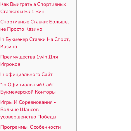
Как Выиграть а Спортивных
Ставках и Бк 1 Вин
С͏портивные Ставк͏и͏: Больш͏е,
не Просто Казино
In Букмекер Ставки На Спорт,
Казино
Преимущества 1win Для
Игроков
In официального Сайт
“in Официальный Сайт
Букмекерской Конторы
Игры И Соре͏вновани͏я ͏-
Больше͏ Шанс͏ов
усовершенство Победы
Программы, Особенности