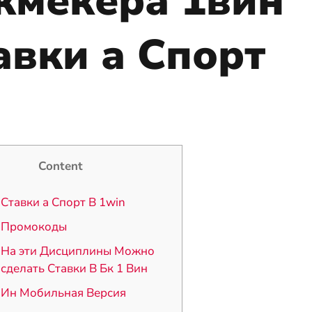
кмекера 1вин
авки а Спорт
Content
Ставки а Спорт В 1win
Промокоды
На эти Дисциплины Можно
сделать Ставки В Бк 1 Вин
Ин Мобильная Версия