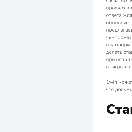
связаться 
профессион
ответа жда
обновляет 
предлагае
чемпионат 
платформа 
делать ста
при ͏исполь
отыгрыша 
1win может
что докуме
Ста