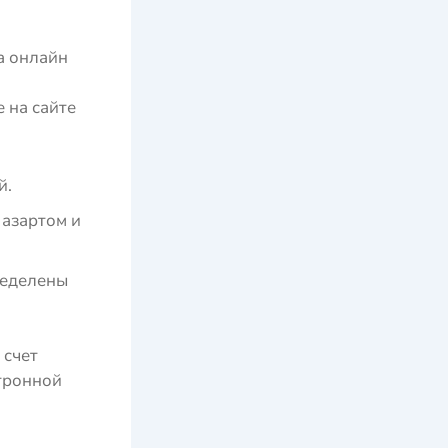
а онлайн
 на сайте
й.
азартом и
ределены
 счет
ктронной