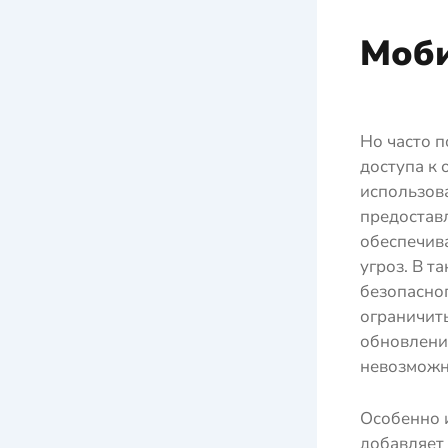
Моби
Но часто п
доступа к 
использов
предоставл
обеспечив
угроз. В т
безопасно
ограничить
обновлени
невозможно
Особенно и
добавляет 