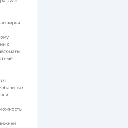
ра 1win
расширяя
дому
ии с
автоматы,
ртные
тся
избавиться
ок и
зможность
 нижней