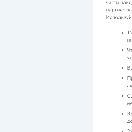
части найд
партнерски
Используй
1
иг
Ч
у
Ва
П
а
С
не
Э
д
Эт