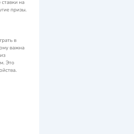
 ставки на
гие призы.
грать в
кому важна
из
м. Это
ойства.