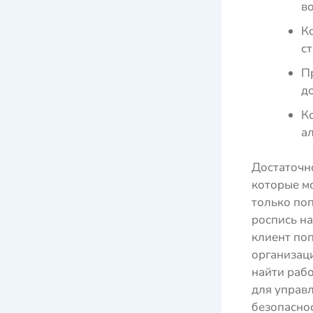
в
Ко
ст
Пр
д͏
К
ал
Достаточно
которые мо
только по
роспись на
клиент по
организаци
найти раб
для управл
безопасно