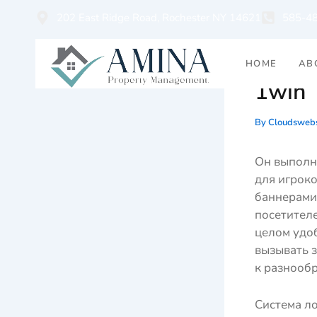
Skip
202 East Ridge Road, Rochester NY 14621
585-4
to
content
HOME
AB
1win
By
Cloudswebs
Он выполне
для игроко
баннерами
посетителе
целом удо
вызывать 
к разнообр
Система ло