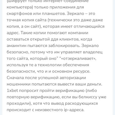
(шифрует только интернет-соединение
компьютера) только приложения для
смартфонов или планшетов. Зеркало – это
точная копия сайта (технически это даже даже
копия, а он сайт), которая имеет отличающийся
адрес. Такие копии помогают компании
оставаться открытой ддя клиентов, когда
амаинтин пытаются заблокировать. Зеркало
безопасно, потому что им управляет владелец
того сайта, который оно” “«отзеркаливает»,
используя те а технологии обеспечения
безопасности, что и и основном ресурсе.
Сначала после успешной авторизации
мошенники попытаются вывести ваши деньги.
1xbet попросит пройти верификацию (либо
повторную верификацию, если вы белкиссу уже
проходили), хотя что вывод расходующихся
происходит с неизвестного ip-адреса.