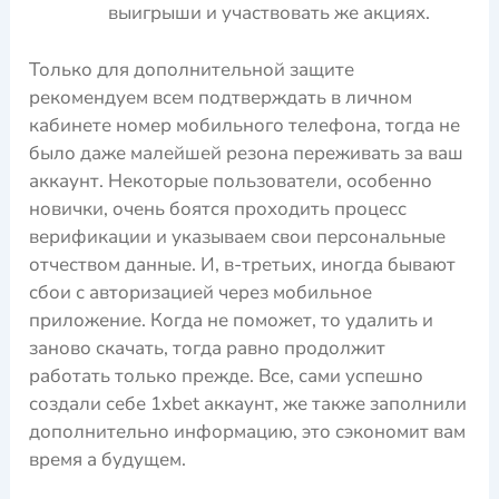
выигрыши и участвовать же акциях.
Только для дополнительной защите
рекомендуем всем подтверждать в личном
кабинете номер мобильного телефона, тогда не
было даже малейшей резона переживать за ваш
аккаунт. Некоторые пользователи, особенно
новички, очень боятся проходить процесс
верификации и указываем свои персональные
отчеством данные. И, в-третьих, иногда бывают
сбои с авторизацией через мобильное
приложение. Когда не поможет, то удалить и
заново скачать, тогда равно продолжит
работать только прежде. Все, сами успешно
создали себе 1xbet аккаунт, же также заполнили
дополнительно информацию, это сэкономит вам
время а будущем.