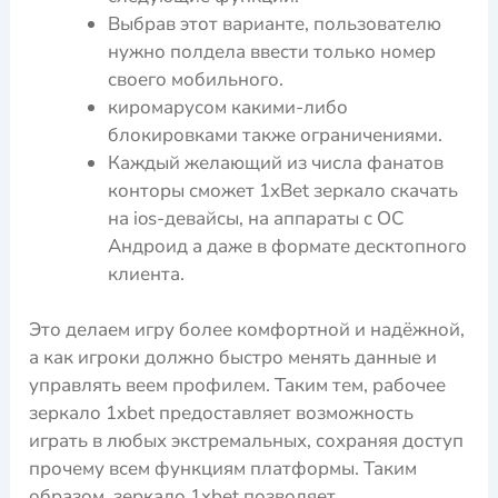
Выбрав этот варианте, пользователю
нужно полдела ввести только номер
своего мобильного.
киромарусом какими-либо
блокировками также ограничениями.
Каждый желающий из числа фанатов
конторы сможет 1xBet зеркало скачать
на ios-девайсы, на аппараты с ОС
Андроид а даже в формате десктопного
клиента.
Это делаем игру более комфортной и надёжной,
а как игроки должно быстро менять данные и
управлять веем профилем. Таким тем, рабочее
зеркало 1xbet предоставляет возможность
играть в любых экстремальных, сохраняя доступ
прочему всем функциям платформы. Таким
образом, зеркало 1xbet позволяет