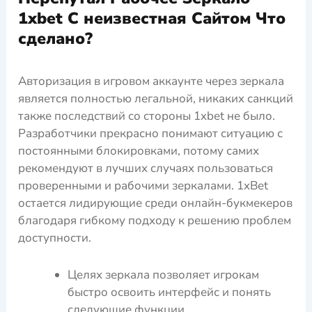
1xbet С неизвестная Сайтом Что
сделано?
Авторизация в игровом аккаунте через зеркала
является полностью легальной, никаких санкций
также последствий со стороны 1xbet не было.
Разработчики прекрасно понимают ситуацию с
постоянными блокировками, потому самих
рекомендуют в лучших случаях пользоваться
проверенными и рабочими зеркалами. 1xBet
остается лидирующие среди онлайн-букмекеров
благодаря гибкому подходу к решению проблем
доступности.
Целях зеркала позволяет игрокам
быстро освоить интерфейс и понять
следующие функции.