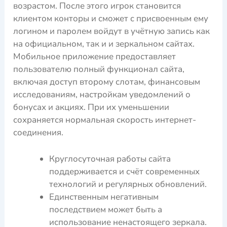
возрастом. После этого игрок становится
клиентом конторы и сможет с присвоенным ему
логином и паролем войдут в учётную запись как
на официальном, так и и зеркальном сайтах.
Мобильное приложение предоставляет
пользователю полный функционал сайта,
включая доступ второму слотам, финансовым
исследованиям, настройкам уведомлений о
бонусах и акциях. При их уменьшении
сохраняется нормальная скорость интернет-
соединения.
Круглосуточная работы сайта
поддерживается и счёт современных
технологий и регулярных обновлений.
Единственным негативным
последствием может быть а
использование ненастоящего зеркала.