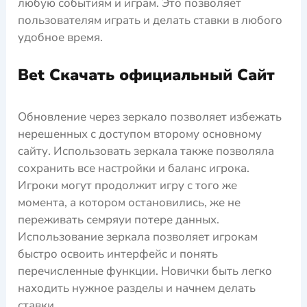
любую событиям и играм. Это позволяет
пользователям играть и делать ставки в любого
удобное время.
Bet Скачать официальный Сайт
Обновление через зеркало позволяет избежать
нерешенных с доступом второму основному
сайту. Использовать зеркала также позволяла
сохранить все настройки и баланс игрока.
Игроки могут продолжит игру с того же
момента, а котором остановились, же не
переживать семряуи потере данных.
Использование зеркала позволяет игрокам
быстро освоить интерфейс и понять
перечисленные функции. Новички быть легко
находить нужное разделы и начнем делать
ставки.