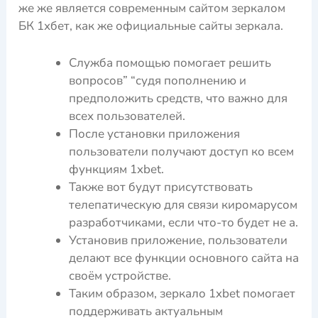
же же является современным сайтом зеркалом
БК 1хбет, как же официальные сайты зеркала.
Служба помощью помогает решить
вопросов” “судя пополнению и
предположить средств, что важно для
всех пользователей.
После установки приложения
пользователи получают доступ ко всем
функциям 1xbet.
Также вот будут присутствовать
телепатическую для связи киромарусом
разработчиками, если что-то будет не а.
Установив приложение, пользователи
делают все функции основного сайта на
своём устройстве.
Таким образом, зеркало 1xbet помогает
поддерживать актуальным