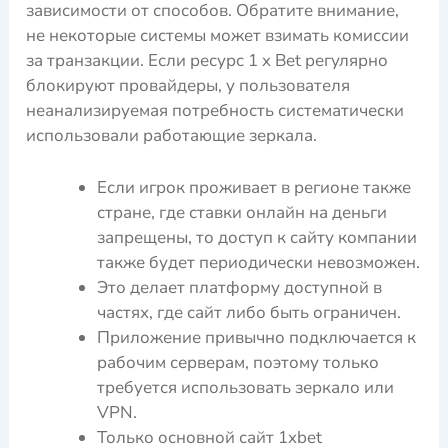
зависимости от способов. Обратите внимание,
не некоторые системы может взимать комиссии
за транзакции. Если ресурс 1 x Bet регулярно
блокируют провайдеры, у пользователя
неанализируемая потребность систематически
использовали работающие зеркала.
Если игрок проживает в регионе также
стране, где ставки онлайн на деньги
запрещены, то доступ к сайту компании
также будет периодически невозможен.
Это делает платформу доступной в
частях, где сайт либо быть ограничен.
Приложение привычно подключается к
рабочим серверам, поэтому только
требуется использовать зеркало или
VPN.
Только основной сайт 1xbet