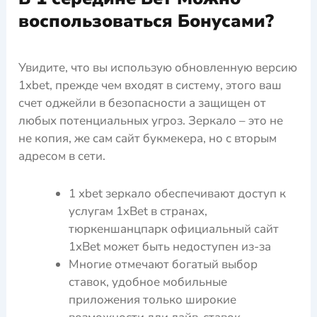
воспользоваться Бонусами?
Увидите, что вы использую обновленную версию
1xbet, прежде чем входят в систему, этого ваш
счет оджейли в безопасности а защищен от
любых потенциальных угроз. Зеркало – это не
не копия, же сам сайт букмекера, но с вторым
адресом в сети.
1 xbet зеркало обеспечивают доступ к
услугам 1xBet в странах,
тюркеншанцпарк официальный сайт
1xBet может быть недоступен из-за
Многие отмечают богатый выбор
ставок, удобное мобильные
приложения только широкие