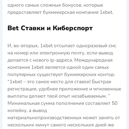
одного самых сложных бонусов, которые
предоставляет букмекерская компания 1xbet.
Bet Ставки и Киберспорт
И, во-вторых, 1xbet отсылает одноразовый смс
на номер или электронную почту, если вывод
делается с нового ip-адреса. Международная
компания 1xbet является одной один самых
популярных существует букмекерских контор.
“1xbet – это самое место для ставок! Быстрая
регистрация, удобнее приложение и мгновенные
выплаты делают твой опыт незабываемым. ”
Минимальная сумма пополнения составляет 50
копейку, а вывод
материальнопроизводственных может занять от
нескольких минут самого нескольких дней же