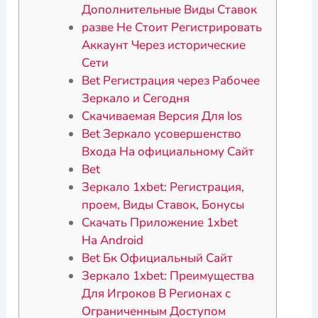
Дополнительные Виды Ставок
разве Не Стоит Регистрировать
Аккаунт Через исторические
Сети
Bet Регистрация через Рабочее
Зеркало и Сегодня
Скачиваемая Версия Для Ios
Bet Зеркало усовершенство
Входа На официальному Сайт
Bet
Зеркало 1xbet: Регистрация,
проем, Виды Ставок, Бонусы
Скачать Приложение 1xbet
На Android
Bet Бк Официальный Сайт
Зеркало 1xbet: Преимущества
Для Игроков В Регионах с
Ограниченным Доступом