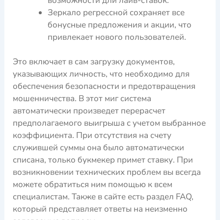
возможности дли лайв-ставок.
Зеркало регрессной сохраняет все
бонусные предложения и акции, что
привлекает нового пользователей.
Это включает в сам загрузку документов,
указывающих личность, что необходимо для
обеспечения безопасности и предотвращения
мошенничества. В этот миг система
автоматически произведет перерасчет
предполагаемого выигрыша с учетом выбранное
коэффициента. При отсутствия на счету
служившей суммы она было автоматически
списана, только букмекер примет ставку. При
возникновении технических проблем вы всегда
можете обратиться ним помощью к всем
специалистам. Также в сайте есть раздел FAQ,
который представляет ответы на неизменно