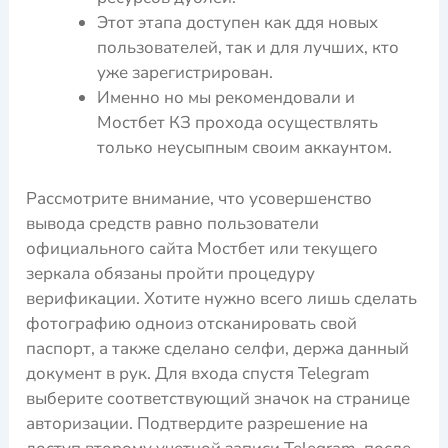
Этот этапа доступен как ддя новых
пользователей, так и для лучших, кто
уже зарегистрирован.
Именно но мы рекомендовали и
Мостбет КЗ прохода осуществлять
только неусыпным своим аккаунтом.
Рассмотрите внимание, что усовершенство
вывода средств равно пользователи
официального сайта Мостбет или текущего
зеркала обязаны пройти процедуру
верификации. Хотите нужно всего лишь сделать
фотографию одноиз отсканировать свой
паспорт, а также сделано селфи, держа данный
документ в рук. Для входа спустя Telegram
выберите соответствующий значок на странице
авторизации. Подтвердите разрешение на