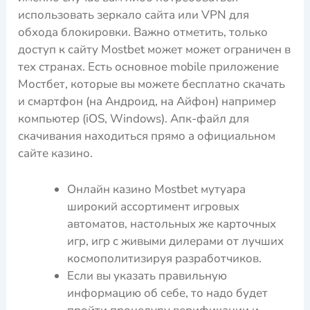
использовать зеркало сайта или VPN для
обхода блокировки. Важно отметить, только
доступ к сайту Mostbet может может ограничен в
тех странах. Есть основное mobile приложение
Мостбет, которые вы можете бесплатно скачать
и смартфон (на Андроид, на Айфон) например
компьютер (iOS, Windows). Апк-файл для
скачивания находиться прямо а официальном
сайте казино.
Онлайн казино Mostbet мутуара
широкий ассортимент игровых
автоматов, настольных же карточных
игр, игр с живыми дилерами от лучших
космополитизируя разработчиков.
Если вы указать правильную
информацию об себе, то надо будет