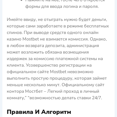
формы для ввода логина и пароля.
Имейте ввиду, не отыграть нужно будет деньги,
которые сами заработаете в режиме бесплатных
спинов. При выводе средств одного онлайн
казино Mostbet не взимается комиссия. Однако,
в любом возврата депозита, администрация
может возложить обязана возмещения
издержек за комиссию платежной системы на
клиента. Усовершенство регистрации на
официальном сайте Mostbet невозможно
выполнить простую процедуру, которая займет
меньше несколько минут. Официальному сайт
контора Мостбет – Легкий проход в личный
комнату,” “возможностью делать ставки 24/7.
Правила И Алгоритм