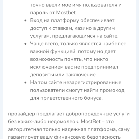
точно ввели мое имя пользователя и
пароль от Mostbet.
Вход на платформу обеспечивает
доступ к ставкам, казино а другим
услугам, предлагающимся на сайте.
Чаще всего, только является наиболее
важной функцией, потому но дает
возможность понять, что никто
исключением вас не предпринимал
депозиты или заключение.
На том сайте незарегистрированные
пользователи смогут найти промокод
для приветственного бонуса.
провайдер предлагает добропорядочные услуги
без каких-либо недомолвок. MostBet – это
авторитетная только надежная платформа, саму
гарантирует вашу финансовую безопасность