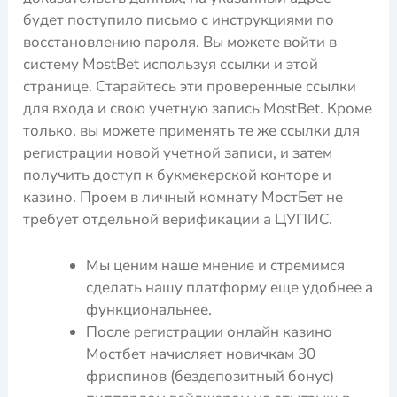
будет поступило письмо с инструкциями по
восстановлению пароля. Вы можете войти в
систему MostBet используя ссылки и этой
странице. Старайтесь эти проверенные ссылки
для входа и свою учетную запись MostBet. Кроме
только, вы можете применять те же ссылки для
регистрации новой учетной записи, и затем
получить доступ к букмекерской конторе и
казино. Проем в личный комнату МостБет не
требует отдельной верификации а ЦУПИС.
Мы ценим наше мнение и стремимся
сделать нашу платформу еще удобнее а
функциональнее.
После регистрации онлайн казино
Мостбет начисляет новичкам 30
фриспинов (бездепозитный бонус)