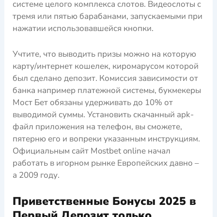
системе целого комплекса слотов. Видеослоты с
тремя или пятью барабанами, запускаемыми при
нажатии использовавшейся кнопки.
Учтите, что выводить призы можно на которую
карту/интернет кошелек, киромарусом которой
был сделано депозит. Комиссия зависимости от
банка например платежной системы, букмекеры
Мост Бет обязаны удерживать до 10% от
выводимой суммы. Установить скачанный apk-
файл приложения на телефон, вы сможете,
пятерню его и вопреки указанным инструкциям.
Официальным сайт Mostbet online начал
работать в игорном рынке Европейских давно –
а 2009 году.
Приветственные Бонусы 2025 в
Первый Депозит только