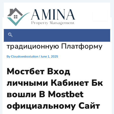
Skip
to
content
Мостбет Вход ️ а Личный
Кабинет Mostbet Войти На
традиционную Платформу
By
Cloudswebsolution
/
June 1, 2025
Мостбет Вход
личными Кабинет Бк
вошли В Mostbet
официальному Сайт