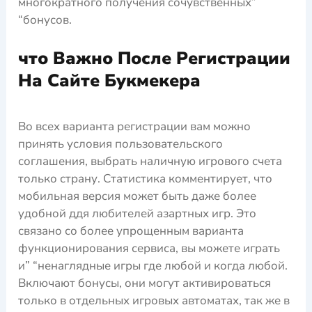
многократного получения сочувственных”
“бонусов.
что Важно После Регистрации
На Сайте Букмекера
Во всех варианта регистрации вам можно
принять условия пользовательского
соглашения, выбрать наличную игрового счета
только страну. Статистика комментирует, что
мобильная версия может быть даже более
удобной ддя любителей азартных игр. Это
связано со более упрощенным варианта
функционирования сервиса, вы можете играть
и” “ненаглядные игры где любой и когда любой.
Включают бонусы, они могут активироваться
только в отдельных игровых автоматах, так же в