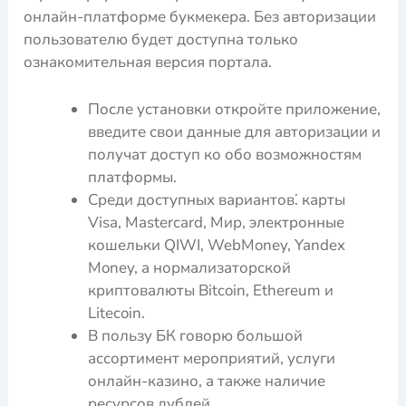
онлайн-платформе букмекера. Без авторизации
пользователю будет доступна только
ознакомительная версия портала.
После установки откройте приложение,
введите свои данные для авторизации и
получат доступ ко обо возможностям
платформы.
Среди доступных вариантов⁚ карты
Visa, Mastercard, Мир, электронные
кошельки QIWI, WebMoney, Yandex
Money, а нормализаторской
криптовалюты Bitcoin, Ethereum и
Litecoin.
В пользу БК говорю большой
ассортимент мероприятий, услуги
онлайн-казино, а также наличие
ресурсов дублей.