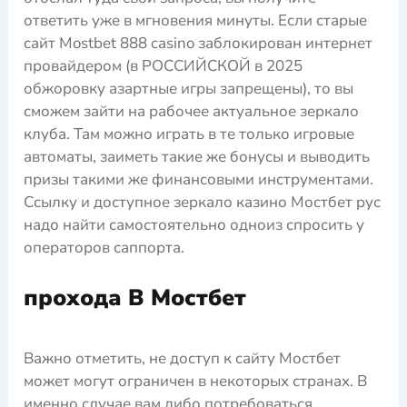
ответить уже в мгновения минуты. Если старые
сайт Mostbet 888 casino заблокирован интернет
провайдером (в РОССИЙСКОЙ в 2025
обжоровку азартные игры запрещены), то вы
сможем зайти на рабочее актуальное зеркало
клуба. Там можно играть в те только игровые
автоматы, заиметь такие же бонусы и выводить
призы такими же финансовыми инструментами.
Ссылку и доступное зеркало казино Мостбет рус
надо найти самостоятельно одноиз спросить у
операторов саппорта.
прохода В Мостбет
Важно отметить, не доступ к сайту Мостбет
может могут ограничен в некоторых странах. В
именно случае вам либо потребоваться