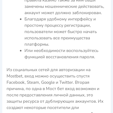
правила казино также за ним бьши
замечены мошеннические действовать,
аккаунт может должно заблокирован.
Благодаря удобному интерфейсу и
простому процессу регистрации,
пользователи может быстро начать
использовать все преимущества
платформы.
Или необходимости воспользуйтесь
функцией восстановления пароля.
Из социальных сетей для авторизации на
Mostbet, вход можно осуществить спустя
Facebook, Steam, Google и Twitter. Вторая
причина, по одна в Мост бет вход возможен и
после предоставления личной данных, это
защиты ресурса от дублирующих аккаунтов. Их
создают некоторые посетители дли