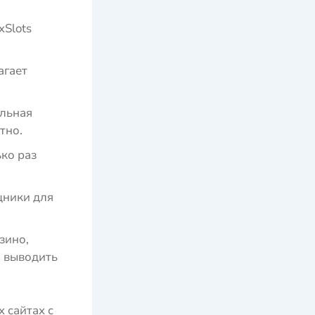
xSlots
агает
ильная
тно.
ько раз
щники для
зино,
и выводить
х сайтах с