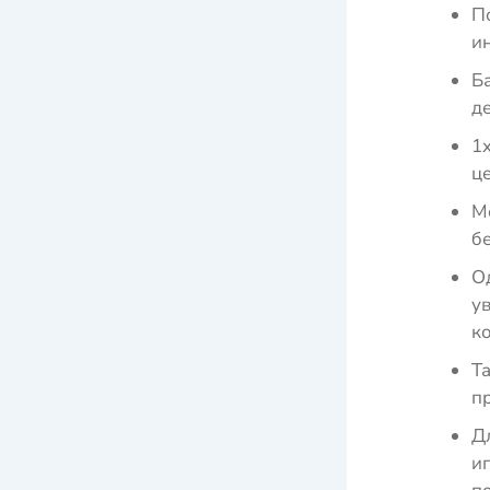
По
ин
Ба
де
1x
це
Мо
б
Од
у
к
Та
п
Д
и