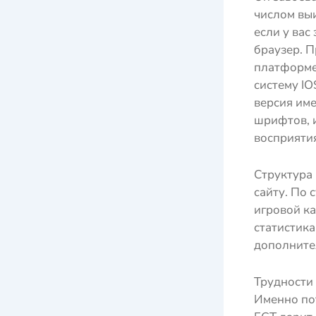
числом вы
если у вас
браузер. П
платформе
систему IO
версия име
шрифтов, и
восприятия
Структура
сайту. По 
игровой ка
статистика
дополните
Трудности 
Именно пот