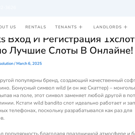
82-3626
OUT US
RENTALS
TENANTS
LANDLORDS
ts Вход И Регистрация 1хслот
о Лучшие Слоты В Онлайне!
olution
/
March 6, 2025
другой популярны бренд, создающий качественный соф
ино. Бонусный символ wild (и он же Скаттер) – монголь
ыпав на поле, этот символ заменяет любой другой в п
инии. Кстати wild bandito слот идеально работает и за
ых телефонах, поскольку разрабатывался как раз для
в.
ал популярность благодаря праздничной атмосфере и 