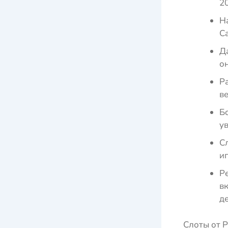
20
На
Ca
Д
о
Р
ве
Бо
у
С
иг
Ре
в
де
Слоты от P