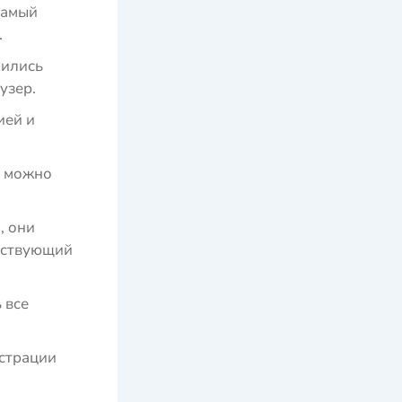
самый
.
чились
узер.
ией и
е можно
, они
ествующий
 все
страции