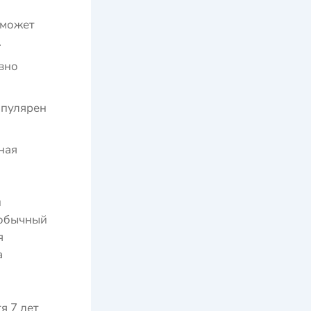
 может
.
вно
опулярен
ная
и
еобычный
я
а
я 7 лет