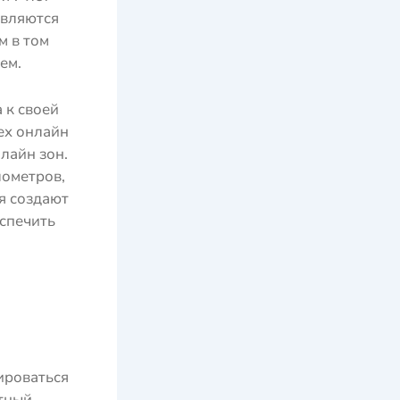
овляются
м в том
ем.
 к своей
ех онлайн
лайн зон.
лометров,
я создают
еспечить
ироваться
ятный