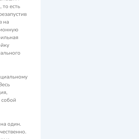
 то есть
ерезапустив
в на
ционную
бильная
ойку
уального
ициальному
Весь
ия,
а собой
 на один.
чественно.